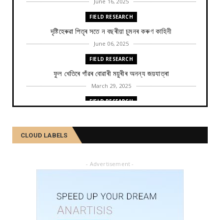
June 16, 2025
FIELD RESEARCH
দৃষ্টিহেৰুৱা পিতৃৰ সতে ন বছৰীয়া চুমনৰ কৰুণ কাহিনী
June 06, 2025
FIELD RESEARCH
ফুল খেতিৰে গাঁৱৰ বোৱাৰী ময়ুৰীৰ অনন্য জয়যাত্ৰা
March 29, 2025
FIELD RESEARCH
কমলা, মালতীহঁতে কিদৰে পোহৰাইছে সমাজ
February 27, 2025
CLOUD LABELS
FIELD RESEARCH
আৱৰ্জনাক সম্পদলৈ ৰূপান্তৰ কৰে যিসকল শ্ৰমজীৱীয়ে...
- Advertisement -
February 04, 2025
FIELD RESEARCH
একালৰ উগ্ৰপন্থী কবলিত দূৰ্গম গাঁৱৰ পৰা ৰাষ্ট্ৰীয় পৰ্যায়লৈ ময়...
December 26, 2024