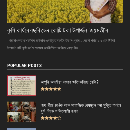
কৃষি কাৰ্যৰে বছৰি ডেৰ কোটি টকা উপার্জন 'জয়মতী'ৰ
গ্রামাঞ্চলত ছশতাধিক মহিলাৰ একত্রিত অর্থনৈতিক সংগ্ৰাম .. .বছৰি প্ৰায় ১.৫ কোটি টকা
উপাৰ্জন কৰি কৃষি কৰ্মৰে গ্ৰাম্য অর্থনীতিলৈ আনিছে বৈপ্লৱিক...
POPULAR POSTS
আপুনি অসমীয়া ভাষাৰ ক্ষতি কৰিছে নেকি?
'জয় ভীম' চাওঁক আৰু সামাজিক বৈষম্যৰ পৰা মুক্তি পাবলৈ
যুজঁ দিয়ক শক্তিশালী ৰূপত