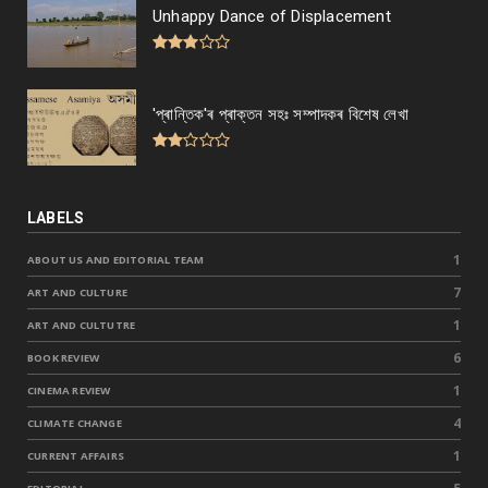
Unhappy Dance of Displacement
'প্ৰান্তিক'ৰ প্ৰাক্তন সহঃ সম্পাদকৰ বিশেষ লেখা
LABELS
1
ABOUT US AND EDITORIAL TEAM
7
ART AND CULTURE
1
ART AND CULTUTRE
6
BOOK REVIEW
1
CINEMA REVIEW
4
CLIMATE CHANGE
1
CURRENT AFFAIRS