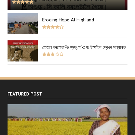
Eroding Hope At Highland
হোমেন বৰগোহাঞি শ্ৰদ্ধাৰ্ঘ-গল্পঃ ইস্মাইল শ্বেখৰ সন্ধানত
FEATURED POST