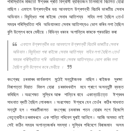
পৰিস্থিতিৰ মাজতো ঈশ্বৰৰ প্ৰতি বিশ্বাসী ব্যক্তিজন তিলমানো বিচলিত হোৱা
নাছিল ৷ এফালে উগ্ৰপন্থীৰ ভয় আনফালে উগ্ৰপন্থী বিচাৰি ভাৰতীয় সেনাৰ
অভিযান ৷ বিবুদ্ধিত পৰা ৰাইজে সেনাৰ আতিশয্য সহিব লগা হৈছিল ৷তেওঁ
সময়ৰ পৰিস্থিতিত পৰি অভিযানৰত সেনাৰ আতিশয্যও ভোগ কৰিব লগা হৈছিল
বুলি উল্লেখ কৰে মেধীয়ে ৷ বিভিন্ন ধৰনৰ অশান্তিৰ কাৰকে প্ৰভাৱিত কৰা
এফালে উগ্ৰপন্থীৰ ভয় আনফালে উগ্ৰপন্থী বিচাৰি ভাৰতীয় সেনাৰ
অভিযান ৷ বিবুদ্ধিত পৰা ৰাইজে সেনাৰ আতিশয্য সহিব লগা হৈছিল ৷তেওঁ
সময়ৰ পৰিস্থিতিত পৰি অভিযানৰত সেনাৰ আতিশয্যও ভোগ কৰিব লগা
হৈছিল বুলি উল্লেখ কৰে মেধীয়ে ৷
কংগ্ৰেছ চৰকাৰৰ কাৰ্যকলাপ মুঠেই সন্তুষ্টজনক নাছিল ৷ ৰাইজক সুৰক্ষা
নিৰাপত্তা দিয়াত বিফল হোৱা চৰকাৰখনলৈ মনে প্ৰাণে অসন্তুষ্টি ব্যক্ত
কৰিছিল ৷ অৱশেষত সুস্থিৰ আৰু শান্তিৰ বাবে একান্তচিত্তে ঈশ্বৰৰ
সাধনাত ব্ৰতী হৈছিল লোকজন ৷ অৱশেষত ঈশ্বৰে যেন তেওঁৰ কঠিৰ সাধনাত
সন্তুষ্ট হল ৷ পৰৱৰ্তীকালত কংগ্ৰেছ চৰকাৰৰ পতন হোৱাৰ লগে বিজেপি
নেতৃত্বাধীন চৰকাৰখনে এক শান্তি পৰিবেশ ঘুৰাই আনিলে ৷ আজি অসমত নাই
সেই কঠিন সময়ৰ অশান্তজৰ্জৰ সমস্যা ৷ সুস্থিৰ পৰিবেশে বিৰাজমান অসম