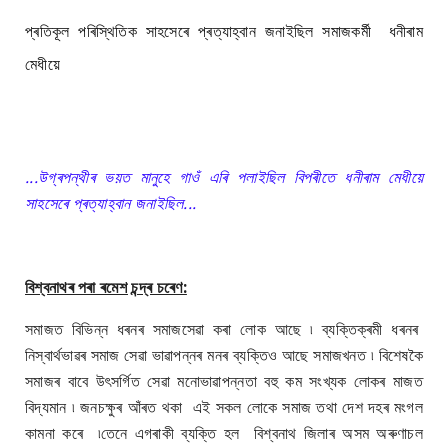
প্ৰতিকূল পৰিস্থিতিক সাহসেৰে প্ৰত্যাহ্বান জনাইছিল সমাজকৰ্মী ধনীৰাম
মেধীয়ে
...উগ্ৰপন্থীৰ ভয়ত মানুহে গাওঁ এৰি পলাইছিল বিপৰীতে ধনীৰাম মেধীয়ে
সাহসেৰে প্ৰত্যাহ্বান জনাইছিল...
বিশ্বনাথৰ পৰা ৰমেশ চন্দ্ৰ চৰেণ:
সমাজত বিভিন্ন ধৰনৰ সমাজসেৱা কৰা লোক আছে ৷ ব্যক্তিক্ৰমী ধৰনৰ
নিস্বাৰ্থভাৱৰ সমাজ সেৱা ভাৱাপন্নৰ মনৰ ব্যক্তিও আছে সমাজখনত ৷ বিশেষকৈ
সমাজৰ বাবে উৎসৰ্গিত সেৱা মনোভাৱাপন্নতা বহু কম সংখ্যক লোকৰ মাজত
বিদ্যমান ৷ জনচক্ষুৰ আঁৰত থকা এই সকল লোকে সমাজ তথা দেশ দহৰ মংগল
কামনা কৰে ৷তেনে এগৰাকী ব্যক্তি হল বিশ্বনাথ জিলাৰ অসম অৰুণাচল