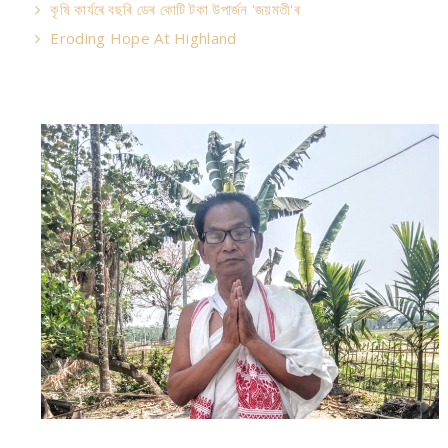
কৃষি কাৰ্যৰে বছৰি ডেৰ কোটি টকা উপার্জন 'জয়মতী'ৰ
Eroding Hope At Highland