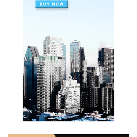
SOCIAL
দৰিদ্ৰতাৰ প্ৰাচীৰ অতিক্ৰমি ডিপ্লিঙৰ পৰা সাহিত্য জগত, শ্ৰমিক ...
December 21, 2024