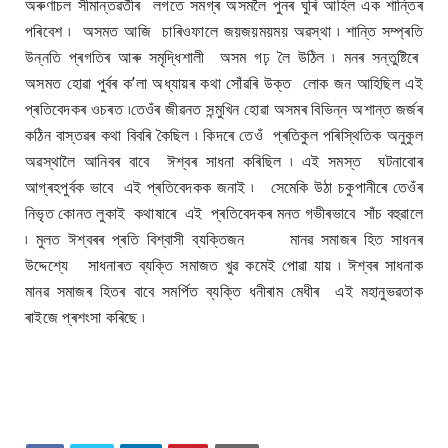
অৰুণাচল সীমান্তৱৰ্তীৰ লগতে সমগ্ৰ অসমলৈ পুনৰ ঘুৰি আহিল এক শান্তিৰ
পৰিবেশ ৷ অসমত আজি চাৰিওফালে জয়জয়ময়ময় অৱস্থা ৷ শান্তি সম্প্ৰতি
উন্নতি প্ৰগতিৰ আৰু সমৃদ্ধিশালী অসম গঢ় লৈ উঠিল ৷ মনৰ সন্তুষ্টিৰে
অসমত হোৱা পুৰ্বৰ ক’লা অধ্যায়ৰ কথা সোঁৱৰি উক্ত লোক জন আহিছিল এই
প্ৰতিবেদকৰ ওচৰত ৷তেওঁৰ জীৱনত সন্মুখিন হোৱা অসমৰ বিভিন্ন অশান্ত জৰ্জৰ
কঠিন বাস্তৱৰ কথা বিবৰি কৈছিল ৷ কিদৰে তেওঁ প্ৰতিকুল পৰিস্থিতিক অনুকুল
অৱস্থালৈ আনিবৰ বাবে ঈশ্বৰ সাধনা কৰিছিল ৷ এই সমস্ত ঘটনাবোৰ
আগ্ৰহপুৰ্বক ভাবে এই প্ৰতিবেদকক জনাই ৷ সেমেকি উঠা চকুপানীৰে তেওঁৰ
নিভৃত কোনত লুকাই কথাষাৰে এই প্ৰতিবেদকৰ মনত গভীৰভাবে সাঁচ বহুৱালে
৷ মুলত ঈশ্বৰৰ প্ৰতি বিশ্বাসী ব্যক্তিজন মানৱ সমাজৰ হিত সাধনৰ
উদ্দেশ্যে সাধনাৰত ব্যক্তি সমাজত খুৱ কমেই পোৱা যায় ৷ ঈশ্বৰ সাধনাক
মানৱ সমাজৰ হিতৰ বাবে সমৰ্পিত ব্যক্তি ধনীৰাম মেধীৰ এই মহানুভৱতাক
ৰাইজে প্ৰশংসা কৰিছে ৷