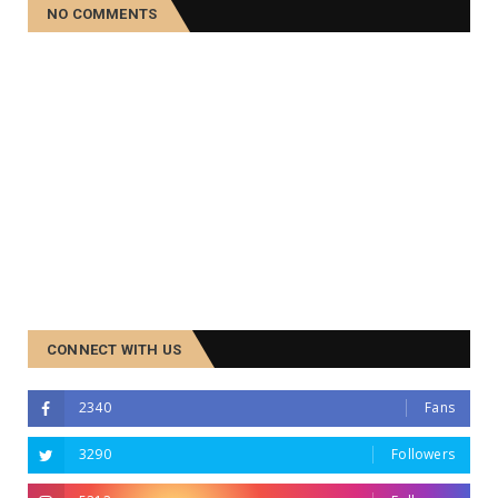
NO COMMENTS
CONNECT WITH US
2340
Fans
3290
Followers