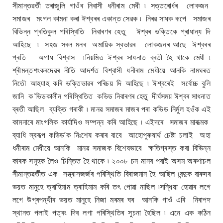
সীমান্তৱৰ্তী তৰাজুলি গাওঁৰ নিবাসী ধনীৰাম মেধী ৷ সত্তৰোৰ্ধৰ লোকজন
সমাজৰ মংগল কামনা কৰা ঈশ্বৰৰ একান্ত সেৱক ৷ নিৰৱ সাধক ৰূপে সমাজৰ
বিভিন্ন প্ৰতিকুল পৰিস্থিতি নিবাৰণৰ হেতু ঈশ্বৰ ভক্তিকে প্ৰাধান্য দি
আহিছে ৷ সহজ সৰল মনৰ অমায়িক স্বভাৱৰ লোকজনৰ আছে ঈশ্বৰৰ
প্ৰতি অগাধ বিশ্বাস ৷নিয়মিত ঈশ্বৰ সাধনাত ব্ৰতী হৈ থাকে মেধী ৷
শ্ৰীমন্তশংকৰদেৱৰ নীতি আদৰ্শত বিশ্বাসী ধনীৰাম মেধীয়ে আনকি নামঘৰত
নিতৌ আহযাহ কৰি ভক্তিভাৱৰ পৰিচয় দি আহিছে ৷ ঈশ্বৰেই সৰ্বোচ্চ বুলি
জানি ক'ভিডকালীন পৰিস্থিতিত কভিড নিবাৰণৰ হেতু দীৰ্ঘসময় ঈশ্বৰ সাধনাত
ব্ৰতী আছিল ব্যক্তি গৰাকী ৷ মানৱ সমাজৰ মাজৰ পৰা কভিড নিৰ্মুল হওঁক এই
কামনাৰে মাংগলিক কাৰ্যাদিও সম্পন্ন কৰি আহিছে ৷ এইদৰে সমাজৰ মাৰাত্মক
ব্যাধি স্বৰূপ কভিড’ক নিঃশেষ কৰাৰ বাবে আহোপুৰুষাৰ্থ চেষ্টা চলাই অহা
ধনীৰাম মেধীয়ে আনকি মানৱ সমাজক বিশেষভাবে ক্ষতিগ্ৰস্ত কৰা বিভিন্ন
কাৰক সমুহক লৈও চিন্তিত হৈ থাকে ৷ ২০০৮ চন মানৰ পৰাই অসম অৰুণাচল
সীমান্তৱৰ্তীত এক সন্ত্ৰাসজৰ্জৰ পৰিস্থিতি বিৰাজমান হৈ আছিল ৷বন্দুক বাৰুদৰ
ভয়ত মানুহে ত্ৰাহিমাম ত্ৰাহিমাম কৰি তৎ পোৱা নাছিল ৷সন্ধিয়া হোৱাৰ লগে
লগে উগ্ৰপন্থীৰ ভয়ত মানুহে নিজা মৰমৰ ঘৰ আনকি গাওঁ এৰি নিৰাপদ
স্থানত পলাই পত্ৰং দিব লগা পৰিস্থিতিৰ সুচনা হৈছিল ৷ এনে এক কঠিন