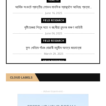
HEALTH
আৰ্থিক সংকটে প্ৰান্তীয় লোকৰ মানসিক স্বাস্থ্যলৈ আনিছে প্ৰত্যা...
June 16, 2025
FIELD RESEARCH
দৃষ্টিহেৰুৱা পিতৃৰ সতে ন বছৰীয়া চুমনৰ কৰুণ কাহিনী
June 06, 2025
FIELD RESEARCH
ফুল খেতিৰে গাঁৱৰ বোৱাৰী ময়ুৰীৰ অনন্য জয়যাত্ৰা
March 29, 2025
FIELD RESEARCH
কমলা, মালতীহঁতে কিদৰে পোহৰাইছে সমাজ
February 27, 2025
CLOUD LABELS
FIELD RESEARCH
আৱৰ্জনাক সম্পদলৈ ৰূপান্তৰ কৰে যিসকল শ্ৰমজীৱীয়ে...
- Advertisement -
February 04, 2025
FIELD RESEARCH