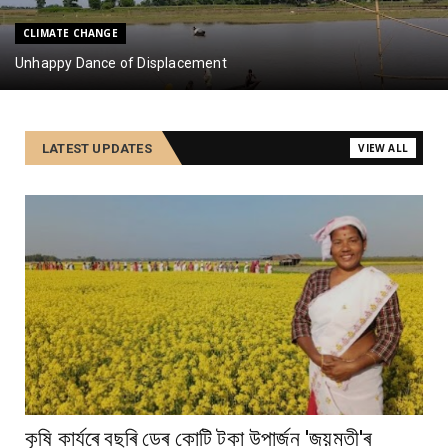
CLIMATE CHANGE
Unhappy Dance of Displacement
HEALTH
LATEST UPDATES
VIEW ALL
আৰ্থিক সংকটে প্ৰান্তীয় লোকৰ মানসিক স্বাস্থ্যলৈ আনিছে প্ৰত্যাহ্বান
FIELD RESEARCH
দৃষ্টিহেৰুৱা পিতৃৰ সতে ন বছৰীয়া চুমনৰ কৰুণ কাহিনী
কৃষি কাৰ্যৰে বছৰি ডেৰ কোটি টকা উপার্জন 'জয়মতী'ৰ