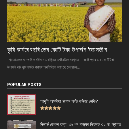
কৃষি কাৰ্যৰে বছৰি ডেৰ কোটি টকা উপার্জন 'জয়মতী'ৰ
গ্রামাঞ্চলত ছশতাধিক মহিলাৰ একত্রিত অর্থনৈতিক সংগ্ৰাম .. .বছৰি প্ৰায় ১.৫ কোটি টকা
উপাৰ্জন কৰি কৃষি কৰ্মৰে গ্ৰাম্য অর্থনীতিলৈ আনিছে বৈপ্লৱিক...
POPULAR POSTS
আপুনি অসমীয়া ভাষাৰ ক্ষতি কৰিছে নেকি?
ৰিজাৰ্ভ বেংকৰ তথ্য: ৩৬ খন ৰাজ্যৰ ভিতৰত ৩০ নং স্থানত