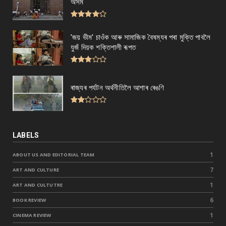
অসম
'জয় ভীম' চাওঁক আৰু সামাজিক বৈষম্যৰ পৰা মুক্তি পাবলৈ
যুজঁ দিয়ক শক্তিশালী ৰূপত
ৰাজ্যৰ পৰ্যটন অৰ্থনীতিলৈ আশাৰ ৰেঙণি
LABELS
1
ABOUT US AND EDITORIAL TEAM
7
ART AND CULTURE
1
ART AND CULTUTRE
6
BOOK REVIEW
1
CINEMA REVIEW