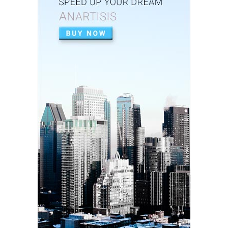
একালৰ উগ্ৰপন্থী কবলিত দূৰ্গম গাঁৱৰ পৰা ৰাষ্ট্ৰীয় পৰ্যায়লৈ ময়...
December 26, 2024
SOCIAL
দৰিদ্ৰতাৰ প্ৰাচীৰ অতিক্ৰমি ডিপ্লিঙৰ পৰা সাহিত্য জগত, শ্ৰমিক ...
December 21, 2024