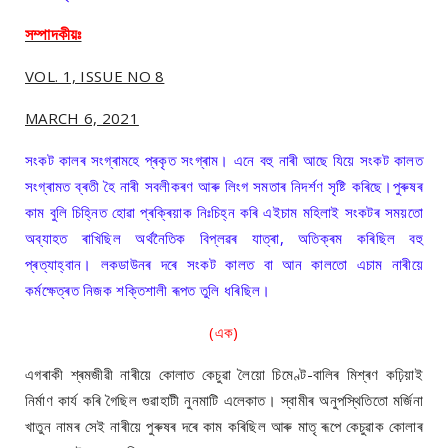
সম্পাদকীয়ঃ
VOL. 1, ISSUE NO 8
MARCH 6, 2021
সংকট কালৰ সংগ্ৰামহে প্ৰকৃত সংগ্ৰাম। এনে বহু নাৰী আছে যিয়ে সংকট কালত
সংগ্ৰামত ব্ৰতী হৈ নাৰী সবলীকৰণ আৰু লিংগ সমতাৰ নিদৰ্শণ সৃষ্টি কৰিছে।পুৰুষৰ
কাম বুলি চিহ্নিত হোৱা প্ৰক্ৰিয়াক নিঃচিহ্ন কৰি এইচাম মহিলাই সংকটৰ সময়তো
অব্যাহত ৰাখিছিল অৰ্থনৈতিক বিপ্লৱৰ যাত্ৰা, অতিক্ৰম কৰিছিল বহু
প্ৰত্যাহ্বান। লকডাউনৰ দৰে সংকট কালত বা আন কালতো এচাম নাৰীয়ে
কৰ্মক্ষেত্ৰত নিজক শক্তিশালী ৰূপত তুলি ধৰিছিল।
(এক)
এগৰাকী শ্ৰমজীৱী নাৰীয়ে কোলাত কেচুৱা লৈয়ো চিমেণ্ট-বালিৰ মিশ্ৰণ কঢ়িয়াই
নিৰ্মাণ কাৰ্য কৰি গৈছিল গুৱাহাটী নুনমাটি এলেকাত। স্বামীৰ অনুপস্থিতিতো মৰ্জিনা
খাতুন নামৰ সেই নাৰীয়ে পুৰুষৰ দৰে কাম কৰিছিল আৰু মাতৃ ৰূপে কেচুৱাক কোলাৰ