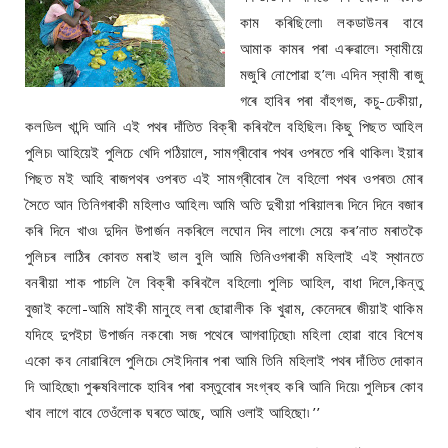
কাম কৰিছিলো৷ লকডাউনৰ বাবে
আমাক কামৰ পৰা এৰুৱালে৷ স্বামীয়ে
মজুৰি নোপোৱা হ’ল৷ এদিন স্বামী ৰাজু
গৰে হাবিৰ পৰা বাঁহগজ, কচু-ঢেকীয়া,
কলডিল খান্দি আনি এই পথৰ দাঁতিত বিক্ৰী কৰিবলৈ বহিছিল৷ কিছু পিছত আহিল
পুলিচ৷ আহিয়েই পুলিচে খেদি পঠিয়ালে, সামগ্ৰীবোৰ পথৰ ওপৰতে পৰি থাকিল৷ ইয়াৰ
পিছত মই আহি ৰাজপথৰ ওপৰত এই সামগ্ৰীবোৰ লৈ বহিলো পথৰ ওপৰত৷ মোৰ
সৈতে আন তিনিগৰাকী মহিলাও আহিল৷ আমি অতি দুখীয়া পৰিয়ালৰ৷ দিনে দিনে বজাৰ
কৰি দিনে খাও৷ দুদিন উপাৰ্জন নকৰিলে লঘোন দিব লাগে৷ সেয়ে কৰ’নাত মৰাতকৈ
পুলিচৰ লাঠিৰ কোবত মৰাই ভাল বুলি আমি তিনিওগৰাকী মহিলাই এই স্থানতে
বনৰীয়া শাক পাচলি লৈ বিক্ৰী কৰিবলৈ বহিলো৷ পুলিচ আহিল, বাধা দিলে,কিন্তু
বুজাই কলো-আমি মাইকী মানুহে লৰা ছোৱালীক কি খুৱাম, কেনেদৰে জীয়াই থাকিম
যদিহে দুপইচা উপাৰ্জন নকৰো৷ সজ পথেৰে আগবাঢ়িছো৷ মহিলা হোৱা বাবে বিশেষ
একো কব নোৱাৰিলে পুলিচে৷ সেইদিনাৰ পৰা আমি তিনি মহিলাই পথৰ দাঁতিত দোকান
দি আহিছো৷ পুৰুষবিলাকে হাবিৰ পৰা বস্তুবোৰ সংগ্ৰহ কৰি আনি দিয়ে৷ পুলিচৰ কোব
খাব লাগে বাবে তেওঁলোক ঘৰতে আছে, আমি ওলাই আহিছো৷ ’’