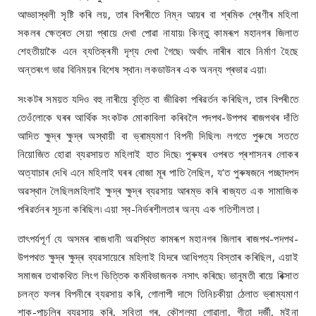
আড্ডাস্থলী সৃষ্টি কৰি লয়, তাৰ বিপৰীতে নিম্ন আয়ৰ বা শ্ৰমিক শ্ৰেণীৰ মহিলা
সকলৰ ক্ষেত্ৰত সেয়া প্ৰায়ে দেখা পোৱা নাযায়৷ কিন্তু কামৰূপ মহানগৰ জিলাত
শেহতীয়াকৈ এনে ব্যতিক্ৰমী দৃশ্য দেখা গৈছে৷ অৰ্থাৎ নাৰীৰ বাবে নিৰ্মাণ হৈছে
অন্তৰংগ ভাৱ বিনিময়ৰ বিশেষ স্থান৷ লকডাউনৰ এক অনন্য প্ৰভাৱ এয়া৷
সংকটৰ সময়ত যদিও বহু নাৰীয়ে বৃত্তি বা জীৱিকা পৰিৱৰ্তন কৰিছিল, তাৰ বিপৰীতে
তেওঁলোকে ঘৰৰ আৰ্থিক সংকটক মোকাবিলা কৰিবলৈ পদপথ-উপপথ ৰাজপথৰ দাঁতি
আদিত ক্ষুদ্ৰ ক্ষুদ্ৰ অস্থায়ী বা ভ্ৰাম্যমাণ বিপনী দিছিল৷ লগতে পুৰুষে সততে
নিয়োজিত হোৱা ব্যৱসায়ত মহিলাই হাত দিছে৷ পুৰুষৰ ওপৰত প্ৰশাসনৰ লোকৰ
অত্যাচাৰ দেখি এনে মহিলাই ঘৰৰ বোজা মূৰ পাতি লৈছিল, য’ত পুৰুষজনে পচ্ছাদপদ
অৱস্থান লৈছিল৷মহিলাই ক্ষুদ্ৰ ক্ষুদ্ৰ ব্যৱসায় আৰম্ভ কৰি ৰাজ্যত এক সামাজিক
পৰিৱৰ্তনৰ সূচনা কৰিছিল৷ এয়া স্ব-নিৰ্ভৰশীলতাৰ অন্য এক গতিশীলতা।
তাৎপৰ্যপূৰ্ণ যে অসমৰ ৰাজধানী অৱস্থিত কামৰূপ মহানগৰ জিলাৰ ৰাজপথ-পদপথ-
উপপথত ক্ষুদ্ৰ ক্ষুদ্ৰ ব্যৱসায়েৰে মহিলাই যিদৰে আধিপত্য বিস্তাৰ কৰিছিল, এয়াই
সমাজৰ তথাকথিত লিংগ ভিত্তিক কৰ্মবিভাজনক নসাৎ কৰিছে৷ ভানুমতী ৰায়ে ৰিক্সাত
চলন্ত ফলৰ বিপনীৰে ব্যৱসায় কৰি, গোলাপী দাসে তিনিচকীয়া ঠেলাত ভ্ৰাম্যমাণ
শাক-পাচলিৰ ব্যৱসায় কৰি, সবিতা গৰ, কৌশল্যা গোৱালা, গীতা দৰ্জী, মইনা