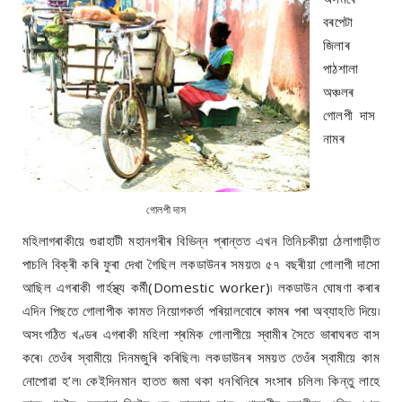
বৰপেটা
জিলাৰ
পাঠশালা
অঞ্চলৰ
গোলপী দাস
নামৰ
গোলপী দাস
মহিলাগৰাকীয়ে গুৱাহাটী মহানগৰীৰ বিভিন্ন প্ৰান্তত এখন তিনিচকীয়া ঠেলাগাড়ীত
পাচলি বিক্ৰী কৰি ফুৰা দেখা গৈছিল লকডাউনৰ সময়ত৷ ৫৭ বছৰীয়া গোলাপী দাসো
আছিল এগৰাকী গাৰ্হস্থ্য কৰ্মী(Domestic worker)৷ লকডাউন ঘোষণা কৰাৰ
এদিন পিছতে গোলাপীক কামত নিয়োগকৰ্তা পৰিয়ালবোৰে কামৰ পৰা অব্যাহতি দিয়ে৷
অসংগঠিত খণ্ডৰ এগৰাকী মহিলা শ্ৰমিক গোলাপীয়ে স্বামীৰ সৈতে ভাৰাঘৰত বাস
কৰে৷ তেওঁৰ স্বামীয়ে দিনমজুৰি কৰিছিল৷ লকডাউনৰ সময়ত তেওঁৰ স্বামীয়ে কাম
নোপোৱা হ’ল৷ কেইদিনমান হাতত জমা থকা ধনখিনিৰে সংসাৰ চলিল৷ কিন্তু লাহে