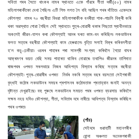
সবিতা গৰৰ সৈতে খাংকৰ নামৰ স্থানতে একে গাঁৱৰে গীতা দৰ্জী(৫০) নামৰ
মহিলাগৰাকীকো দেখা গৈছিল৷ এটি শিশু লগত লৈ বহি আছিল পথৰ দাঁতিত৷ একেদৰে
কৌশল্যা নামৰ ৭০ বছৰীয়া বিধৱা মহিলাগৰাকীক বনৰীয়া শাক-পাচলি বিক্ৰী কৰি
থকা অৱস্থাত পোৱা গৈছিল সেই স্থানতে৷ পুত্ৰ-বোৱাৰী থকাৰ পিছতো স্বাধীনভাৱে
অকলেই জীৱন-যাপন কৰা কৌশল্যাই আনৰ ঘৰত কাম-বন কৰিছিল৷ লকডাউনৰ
ফলত সত্তৰ বছৰীয়া কৌশল্যাই কাম হেৰুৱালে৷ বৃত্তি সলাই বিক্ৰ কৰিবলগীয়া
হ’ল কচু-ঢেকীয়া৷ ওচৰৰ পাহাৰৰ পৰা সামগ্ৰী সংগ্ৰহ কৰিবলৈ গৈয়ো বাঘৰ
আক্ৰমণৰ ভয়ত বেছি সময় পাহাৰত থাকিব নোৱাৰে৷ তথাপিও জীৱনৰ তাগিদাত
ৰাজপথৰ ওপৰত সৰলভাৱে নিজৰ আধিপত্য বিস্তাৰ কৰিছে সত্তৰ বছৰীয়া
কৌশল্যাই৷ পুত্ৰ-বোৱাৰীৰ ওপৰত নিৰ্ভৰ নকৰি সত্তৰ বছৰ বয়সতো সেইগৰাকী
বৃদ্ধাই কঠোৰ লকডাউনৰ সময়ৰ প্ৰশাসনৰ কঠোৰতাক প্ৰতাহ্বান জনাই অনন্য
দৃষ্টান্ত দেখুৱাইছে৷ বহু পুৰুষে লকডাউনৰ সময়ত পথৰ ওপৰত ব্যৱসায় কৰিবলৈ
সক্ষম নহয় যদিও কৌশল্যা, গীতা, সবিতাৰ দৰে নাৰীয়ে আধিপত্য বিস্তাৰ কৰিছিল
পথৰ ওপৰত৷
(পাঁচ)
সেইদৰে গুৱাহাটী মহানগৰীৰ
বোন্দা অঞ্চলত অনেকগৰাকী