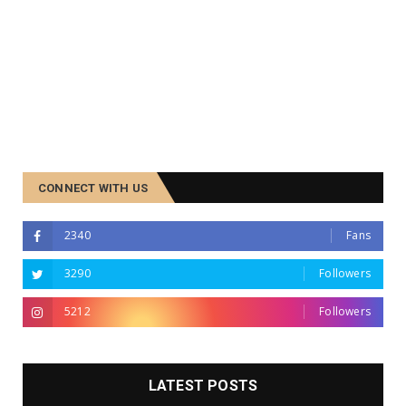
CONNECT WITH US
2340
Fans
3290
Followers
5212
Followers
LATEST POSTS