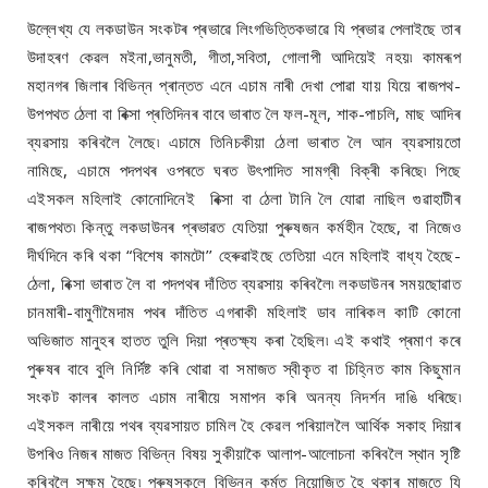
উল্লেখ্য যে লকডাউন সংকটৰ প্ৰভাৱে লিংগভিত্তিকভাৱে যি প্ৰভাৱ পেলাইছে তাৰ
উদাহৰণ কেৱল মইনা,ভানুমতী, গীতা,সবিতা, গোলাপী আদিয়েই নহয়৷ কামৰূপ
মহানগৰ জিলাৰ বিভিন্ন প্ৰান্তত এনে এচাম নাৰী দেখা পোৱা যায় যিয়ে ৰাজপথ-
উপপথত ঠেলা বা ৰিক্সা প্ৰতিদিনৰ বাবে ভাৰাত লৈ ফল-মূল, শাক-পাচলি, মাছ আদিৰ
ব্যৱসায় কৰিবলৈ লৈছে৷ এচামে তিনিচকীয়া ঠেলা ভাৰাত লৈ আন ব্যৱসায়তো
নামিছে, এচামে পদপথৰ ওপৰতে ঘৰত উৎপাদিত সামগ্ৰী বিক্ৰী কৰিছে৷ পিছে
এইসকল মহিলাই কোনোদিনেই ৰিক্সা বা ঠেলা টানি লৈ যোৱা নাছিল গুৱাহাটীৰ
ৰাজপথত৷ কিন্তু লকডাউনৰ প্ৰভাৱত যেতিয়া পুৰুষজন কৰ্মহীন হৈছে, বা নিজেও
দীৰ্ঘদিনে কৰি থকা “বিশেষ কামটো’’ হেৰুৱাইছে তেতিয়া এনে মহিলাই বাধ্য হৈছে-
ঠেলা, ৰিক্সা ভাৰাত লৈ বা পদপথৰ দাঁতিত ব্যৱসায় কৰিবলৈ৷ লকডাউনৰ সময়ছোৱাত
চানমাৰী-বামুণীমৈদাম পথৰ দাঁতিত এগৰাকী মহিলাই ডাব নাৰিকল কাটি কোনো
অভিজাত মানুহৰ হাতত তুলি দিয়া প্ৰতক্ষ্য কৰা হৈছিল৷ এই কথাই প্ৰমাণ কৰে
পুৰুষৰ বাবে বুলি নিৰ্দিষ্ট কৰি থোৱা বা সমাজত স্বীকৃত বা চিহ্নিত কাম কিছুমান
সংকট কালৰ কালত এচাম নাৰীয়ে সমাপন কৰি অনন্য নিদৰ্শন দাঙি ধৰিছে৷
এইসকল নাৰীয়ে পথৰ ব্যৱসায়ত চামিল হৈ কেৱল পৰিয়াললৈ আৰ্থিক সকাহ দিয়াৰ
উপৰিও নিজৰ মাজত বিভিন্ন বিষয় সুকীয়াকৈ আলাপ-আলোচনা কৰিবলৈ স্থান সৃষ্টি
কৰিবলৈ সক্ষম হৈছে৷ পুৰুষসকলে বিভিন্ন কৰ্মত নিয়োজিত হৈ থকাৰ মাজতে যি