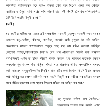
আৰক্ষীয়ে ব্যতিব্যস্ত কৰে যদিও মহিলা হোৱা বাবে বিশেষ একো কব নোৱাৰে৷
স্বামীয়ে ৰাতিপুৱা আহি সহায় কৰি আঁতৰি যায়৷ মই দিনটো ঠেলাখন অলিয়েগলিয়ে
টানি টানি পাচলি বিক্ৰী কৰো৷ ’’
(চাৰি )
৫২ বছৰীয়া সবিতা গৰ নামৰ মহিলাগৰাকীয়ে নাৰেংগী-চন্দ্ৰপুৰ সংযোগী পথৰ খাংকৰ
অঞ্চলত কচু-ঢেকীয়া, বাঁহগজ, কলডিল, কলমৌ আদি সন্মুখত লৈ বহি আছিল৷
লকডাউনৰ সময়ত ৰাজপথটোৰে মানুহৰ আহ যাহ কম যদিও অপেক্ষা কৰিছিল
কোনোবা আহিব,সামগ্ৰীবোৰ কিনিব৷ সেই শাক-পাচলিখিনি বিক্ৰী কৰা সামান্য
ধনখিনিয়েই এদিন বা দুদিন জীয়াই থকাৰ সম্বল হ’ব৷ কামৰূপ মহানগৰ জিলাৰ
অন্তৰ্গত পূৱ-খাংকৰ গাঁৰ বাসিন্দা সবিতা গৰে ৰাজপথৰ দাঁতিত লকডাউনৰ সময়ত
সেই সামান্য বস্তুকেইপদ লৈ বিক্ৰীৰ বাবে বহিব লগা হৈছিল কিয়? ইয়াৰ আগতে
সেই ঠাইটুকুৰাত কোনো মহিলাই শাক-পাচলি বিক্ৰী কৰা নাছিল৷ লকডাউনৰ সময়ত
পথৰ দাঁতিত ব্যৱসায় বন্ধ হোৱাৰ পিছতো সবিতা গৰ আহিল কৰ পৰা?
এই সন্দৰ্ভত সবিতা গৰে কৈছিল-“
লকডাউনৰ আগতে সৰু ফেক্টৰী এটাত