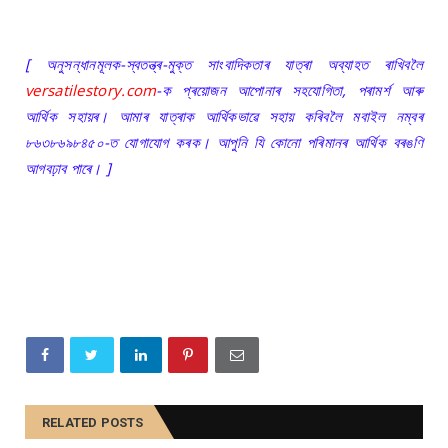
[ অনুসন্ধানমূলক-স্বতন্ত্ৰ-মুক্ত সাংবাদিকতাৰ যাত্ৰা অব্যাহত ৰাখিবলৈ
versatilestory.com
-ক প্ৰয়োজন আপোনাৰ সহযোগিতা, পৰামৰ্শ আৰু
আৰ্থিক সহায়ৰ। আমাৰ যাত্ৰাক আৰ্থিকভাৱে সহায় কৰিবলৈ মবাইল নম্বৰ
৮৬৩৮৬৯৮৪৫০-ত যোগাযোগ কৰক। আপুনি যি কোনো পৰিমানৰ আৰ্থিক বৰঙণি
আগবঢ়াব পাৰে। ]
RELATED POSTS