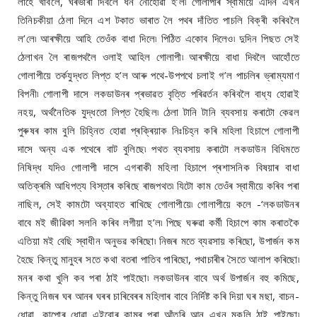
লাহে খাবলৈ, ঘৰভাৰা দিবলৈ ধন নোহোৱা হ’ল৷ গোলাপীৰ স্বামীয়ে এদিন এখন
তিনিচকীয়া ঠেলা দিনে এশ টকাত ভাৰাত লৈ পথৰ দাঁতিত পাচলি বিক্ৰী কৰিবলৈ
ল’লে৷ আৰক্ষীয়ে আহি তেওঁক বাধা দিলে৷ পিঠিত একোব দিলেও৷ দুদিন পিছত সেই
ঠেলাখন লৈ ৰাজপথলৈ ওলাই আহিল গোলাপী৷ আৰক্ষীয়ে বাধা দিবলৈ আহোঁতে
গোলাপীয়ে তৰ্কযুদ্ধত লিপ্ত হ’ল আৰু পথে-উপপথে চলাই গ’ল পাচলিৰ ভ্ৰাম্যমাণ
বিপনী৷ গোলাপী দাসে লকডাউনৰ প্ৰভাৱত বৃত্তি পৰিৱৰ্তন কৰিবলৈ বাধ্য হোৱাই
নহয়, অৰ্থনৈতিক যুদ্ধতো লিপ্ত হৈছিল৷ ঠেলা টানি টানি ব্যবসায় কৰাটো কেৱল
পুৰুষৰ কাম বুলি চিহ্নিত হোৱা প্ৰক্ৰিয়াক নিঃচিহ্ন কৰি মহিলা হিচাপে গোলাপী
দাসে অন্য এক পথেৰে বাট বুলিছে৷ পথত ব্যবসায় কৰাটো লকডাউন বিধিমতে
নিষিদ্ধ যদিও গোলাপী দাসে এগৰাকী মহিলা হিচাপে প্ৰশাসনিক বিষয়াৰ বাধা
অতিক্ৰমি আধিপত্য বিস্তাৰ কৰিছে ৰাজপথত৷ যিটো কাম তেওঁৰ স্বামীয়ে কৰিব পৰা
নাছিল, সেই কামটো অব্যাহত ৰাখিছে গোলাপীয়ে৷ গোলাপীয়ে কলে -‘লকডাউনৰ
বাবে মই জীৱিকা সলনি কৰিব লগীয়া হ’ল৷ পিছে ঘৰুৱা কৰ্মী হিচাপে কাম কৰাতকৈ
এতিয়া মই বেছি স্বাধীন অনুভৱ কৰিছো৷ নিজৰ মতে ব্যৱসায় কৰিছো, উপাৰ্জন কম
হৈছে কিন্তু মানুহৰ সতে কথা বতৰা পাতিব পাৰিছো, পথাচাৰীৰ সৈতে আলাপ কৰিছো৷
মনৰ কথা খুলি কব পৰা ঠাই পাইছো৷ লকডাউনৰ বাবে অৰ্থ উপাৰ্জন বহু কমিছে,
কিন্তু নিজৰ ঘৰ আনৰ ঘৰৰ চাৰিবেৰৰ মহিলাৰ বাবে নিৰ্দিষ্ট কৰি দিয়া ঘৰ মছা, বাচন-
ধোৱা, কাপোৰ ধোৱা এইবোৰ কামৰ পৰা আঁতৰি আন এখন মুকলি ঠাই পাইছো৷