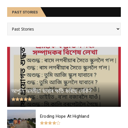
PAST STORIES
আপুনি অসমীয়া ভাষাৰ ক্ষতি কৰিছে নেকি?
Eroding Hope At Highland