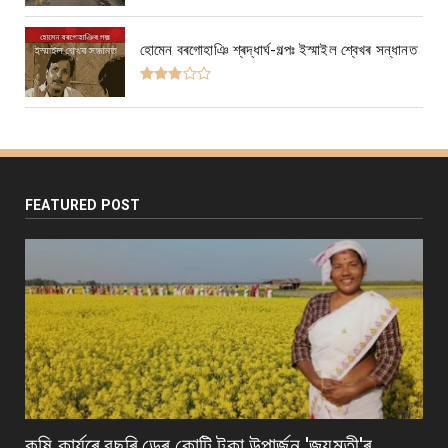
হোমেন বৰগোহাঞি শ্ৰদ্ধাৰ্ঘ-গল্পঃ ইস্মাইল শ্বেখৰ সন্ধানত
FEATURED POST
কৃষি কাৰ্যৰে বছৰি ডেৰ কোটি টকা উপার্জন 'জয়মতী'ৰ