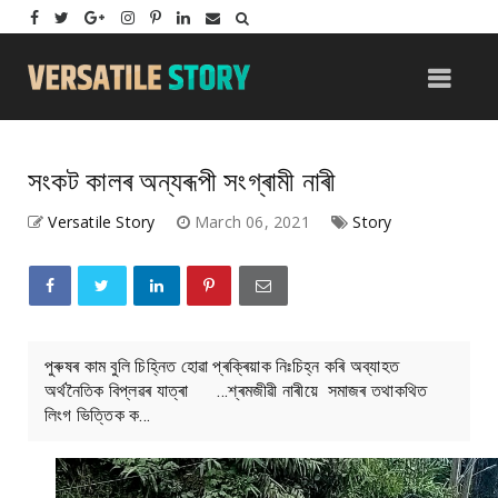
সংকট কালৰ অন্যৰূপী সংগ্ৰামী নাৰী
Versatile Story
March 06, 2021
Story
পুৰুষৰ কাম বুলি চিহ্নিত হোৱা প্ৰক্ৰিয়াক নিঃচিহ্ন কৰি অব্যাহত
অৰ্থনৈতিক বিপ্লৱৰ যাত্ৰা ...শ্ৰমজীৱী নাৰীয়ে সমাজৰ তথাকথিত
লিংগ ভিত্তিক ক...