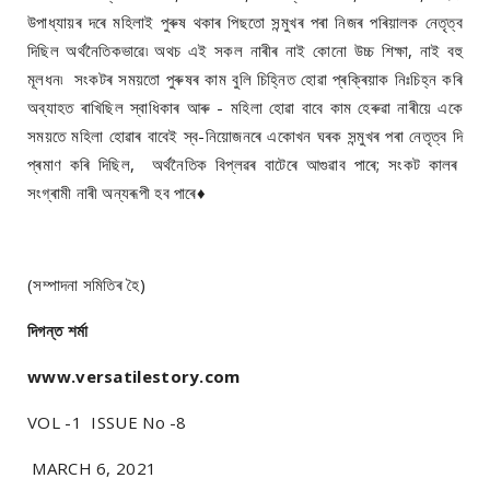
উপাধ্যায়ৰ দৰে মহিলাই পুৰুষ থকাৰ পিছতো সন্মুখৰ পৰা নিজৰ পৰিয়ালক নেতৃত্ব
দিছিল অৰ্থনৈতিকভাৱে৷ অথচ এই সকল নাৰীৰ নাই কোনো উচ্চ শিক্ষা, নাই বহু
মূলধন৷ সংকটৰ সময়তো পুৰুষৰ কাম বুলি চিহ্নিত হোৱা প্ৰক্ৰিয়াক নিঃচিহ্ন কৰি
অব্যাহত ৰাখিছিল স্বাধিকাৰ আৰু - মহিলা হোৱা বাবে কাম হেৰুৱা নাৰীয়ে একে
সময়তে মহিলা হোৱাৰ বাবেই স্ব-নিয়োজনৰে একোখন ঘৰক সন্মুখৰ পৰা নেতৃত্ব দি
প্ৰমাণ কৰি দিছিল, অৰ্থনৈতিক বিপ্লৱৰ বাটেৰে আগুৱাব পাৰে; সংকট কালৰ
সংগ্ৰামী নাৰী অন্যৰূপী হব পাৰে♦
(সম্পাদনা সমিতিৰ হৈ)
দিগন্ত শৰ্মা
www.versatilestory.com
VOL -1 ISSUE No -8
MARCH 6, 2021