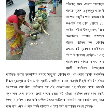
মহিলাই পথৰ ওপৰত অব্যাহত
ৰাখিছে ব্যৱসায়৷ চন্দ্ৰপুৰ নাৰেংগী
বাইপাছ ৰাষ্ট্ৰীয় পথৰ হাজোংবাৰী
অঞ্চলত লগ পোৱা গৈছিল ৫৫
বছৰীয়া মইনা উপাধ্যায়ক, যিয়ে
লকডাউনৰ সময়ত ৰাজপথৰ
দাঁতিত পাচলিৰ সৰু দোকান
এখনত বহি ব্যৱসায় চলাইছিল৷
মইনা উপাধ্যায়ে কৈছিল- “ এই
পাচলি দোকানখনত আগতে মোৰ
স্বামী কালীনাথ উপাধ্যায়ে
বহিছিল৷ কিন্তু লকডাউনৰ সময়ত কিছুদিন দোকান বন্ধ হৈ থকাত আমাৰ উপাৰ্জনৰ
বিকল্প ব্যৱস্থা নাছিল৷ এদিন স্বামীয়ে আহি দোকানত সামগ্ৰী বিক্ৰী কৰিছিল যদিও
প্ৰশাসনে বাধা দিলে৷ তেতিয়াৰ পৰা এই দোকানখনত মই বহিবলৈ ললো৷ আৰক্ষী
প্ৰশাসনে মোক বিশেষ একো নকলে৷ সেয়ে মই এতিয়া পাচলিৰ দোকানখন চলাই
গৈছো৷ স্বামীয়ে ঘৰতে থাকিবলগীয়া হৈছে৷ কেতিয়াবা পাহাৰলৈ গৰু চৰাবলৈ যায়, আন
কাম নাই৷ মোৰ ওপৰত নিৰ্ভৰ কৰিয়েই এতিয়া তিনি কন্যাসহ ঘৰখন চলিছে৷ ’’