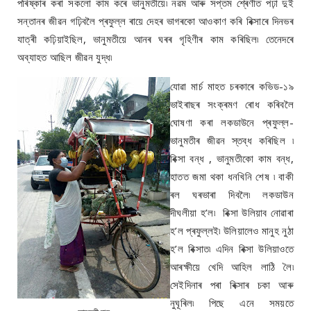
পৰিষ্কাৰ কৰা সকলো কাম কৰে ভানুমতীয়ে৷ নৱম আৰু সপ্তম শ্ৰেণীত পঢ়া দুই
সন্তানৰ জীৱন গঢ়িবলৈ প্ৰফুল্ল ৰায়ে দেহৰ ভাগৰকো আওকাণ কৰি ৰিক্সাৰে দিনভৰ
যাত্ৰী কঢ়িয়াইছিল, ভানুমতীয়ে আনৰ ঘৰৰ গৃহিণীৰ কাম কৰিছিল৷ তেনেদৰে
অব্যাহত আছিল জীৱন যুদ্ধ৷
যোৱা মাৰ্চ মাহত চৰকাৰে কভিড-১৯
ভাইৰাছৰ সংক্ৰমণ ৰোধ কৰিবলৈ
ঘোষণা কৰা লকডাউনে প্ৰফুল্ল-
ভানুমতীৰ জীৱন স্তব্ধ কৰিছিল ৷
ৰিক্সা বন্ধ , ভানুমতীকো কাম বন্ধ,
হাতত জমা থকা ধনখিনি শেষ ৷ বাকী
ৰল ঘৰভাৰা দিবলৈ৷ লকডাউন
দীঘলীয়া হ’ল৷ ৰিক্সা উলিয়াব নোৱাৰা
হ’ল প্ৰফুল্লই৷ উলিয়ালেও মানুহ নুঠা
হ’ল ৰিক্সাত৷ এদিন ৰিক্সা উলিয়াওতে
আৰক্ষীয়ে খেদি আহিল লাঠি লৈ৷
সেইদিনাৰ পৰা ৰিক্সাৰ চকা আৰু
নুঘূৰিল৷ পিছে এনে সময়তে