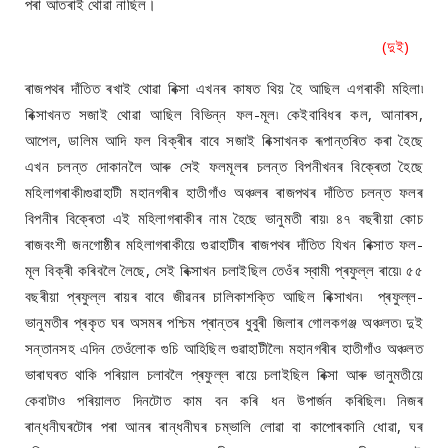
পৰা আতৰাই থোৱা নাছিল।
(দুই)
ৰাজপথৰ দাঁতিত ৰখাই থোৱা ৰিক্সা এখনৰ কাষত থিয় হৈ আছিল এগৰাকী মহিলা৷
ৰিক্সাখনত সজাই থোৱা আছিল বিভিন্ন ফল-মূল৷ কেইবাবিধৰ কল, আনাৰস,
আপেল, ডালিম আদি ফল বিক্ৰীৰ বাবে সজাই ৰিক্সাখনক ৰূপান্তৰিত কৰা হৈছে
এখন চলন্ত দোকানলৈ আৰু সেই ফলমূলৰ চলন্ত বিপনীখনৰ বিক্ৰেতা হৈছে
মহিলাগৰাকী৷গুৱাহাটী মহানগৰীৰ হাতীগাঁও অঞ্চলৰ ৰাজপথৰ দাঁতিত চলন্ত ফলৰ
বিপনীৰ বিক্ৰেতা এই মহিলাগৰাকীৰ নাম হৈছে ভানুমতী ৰায়৷ ৪৭ বছৰীয়া কোচ
ৰাজবংশী জনগোষ্ঠীৰ মহিলাগৰাকীয়ে গুৱাহাটীৰ ৰাজপথৰ দাঁতিত যিখন ৰিক্সাত ফল-
মূল বিক্ৰী কৰিবলৈ লৈছে, সেই ৰিক্সাখন চলাইছিল তেওঁৰ স্বামী প্ৰফুল্ল ৰায়ে৷ ৫৫
বছৰীয়া প্ৰফুল্ল ৰায়ৰ বাবে জীৱনৰ চালিকাশক্তি আছিল ৰিক্সাখন৷ প্ৰফুল্ল-
ভানুমতীৰ প্ৰকৃত ঘৰ অসমৰ পশ্চিম প্ৰান্তৰ ধুবুৰী জিলাৰ গোলকগঞ্জ অঞ্চলত৷ দুই
সন্তানসহ এদিন তেওঁলোক গুচি আহিছিল গুৱাহাটীলৈ৷ মহানগৰীৰ হাতীগাঁও অঞ্চলত
ভাৰাঘৰত থাকি পৰিয়াল চলাবলৈ প্ৰফুল্ল ৰায়ে চলাইছিল ৰিক্সা আৰু ভানুমতীয়ে
কেবাটাও পৰিয়ালত দিনটোত কাম বন কৰি ধন উপাৰ্জন কৰিছিল৷ নিজৰ
ৰান্ধনীঘৰটোৰ পৰা আনৰ ৰান্ধনীঘৰ চম্ভালি লোৱা বা কাপোৰকানি ধোৱা, ঘৰ