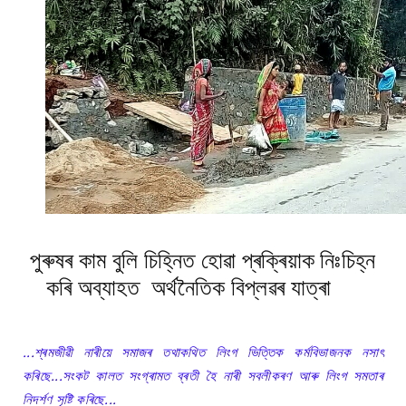
পুৰুষৰ কাম বুলি চিহ্নিত হোৱা প্ৰক্ৰিয়াক নিঃচিহ্ন
কৰি অব্যাহত অৰ্থনৈতিক বিপ্লৱৰ যাত্ৰা
...শ্ৰমজীৱী নাৰীয়ে
সমাজৰ তথাকথিত লিংগ ভিত্তিক কৰ্মবিভাজনক নসাৎ
কৰিছে...
সংকট কালত সংগ্ৰামত ব্ৰতী হৈ নাৰী সবলীকৰণ আৰু লিংগ সমতাৰ
নিদৰ্শণ সৃষ্টি কৰিছে...