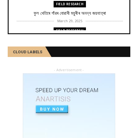
FIELD RESEARCH
ফুল খেতিৰে গাঁৱৰ বোৱাৰী ময়ুৰীৰ অনন্য জয়যাত্ৰা
March 29, 2025
FIELD RESEARCH
কমলা, মালতীহঁতে কিদৰে পোহৰাইছে সমাজ
February 27, 2025
CLOUD LABELS
FIELD RESEARCH
আৱৰ্জনাক সম্পদলৈ ৰূপান্তৰ কৰে যিসকল শ্ৰমজীৱীয়ে...
- Advertisement -
February 04, 2025
FIELD RESEARCH
একালৰ উগ্ৰপন্থী কবলিত দূৰ্গম গাঁৱৰ পৰা ৰাষ্ট্ৰীয় পৰ্যায়লৈ ময়...
December 26, 2024
SOCIAL
দৰিদ্ৰতাৰ প্ৰাচীৰ অতিক্ৰমি ডিপ্লিঙৰ পৰা সাহিত্য জগত, শ্ৰমিক ...
December 21, 2024