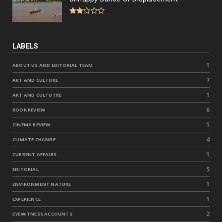
LABELS
1
ABOUT US AND EDITORIAL TEAM
7
ART AND CULTURE
1
ART AND CULTUTRE
6
BOOK REVIEW
1
CINEMA REVIEW
4
CLIMATE CHANGE
1
CURRENT AFFAIRS
5
EDITORIAL
1
ENVIRONMENT NATURE
1
EXPERIENCE
2
EYEWITNESS ACCOUNTS