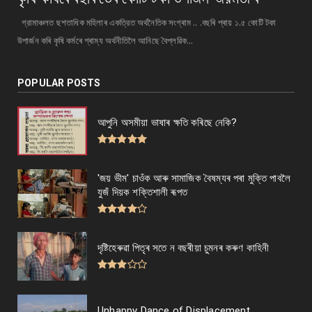
গ্রামাঞ্চলত ছশতাধিক মহিলাৰ একত্রিত অর্থনৈতিক সংগ্ৰাম .. .বছৰি প্ৰায় ১.৫ কোটি টকা
উপাৰ্জন কৰি কৃষি কৰ্মৰে গ্ৰাম্য অর্থনীতিলৈ আনিছে বৈপ্লৱিক...
POPULAR POSTS
আপুনি অসমীয়া ভাষাৰ ক্ষতি কৰিছে নেকি?
'জয় ভীম' চাওঁক আৰু সামাজিক বৈষম্যৰ পৰা মুক্তি পাবলৈ
যুজঁ দিয়ক শক্তিশালী ৰূপত
দৃষ্টিহেৰুৱা পিতৃৰ সতে ন বছৰীয়া চুমনৰ কৰুণ কাহিনী
Unhappy Dance of Displacement