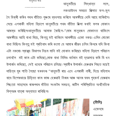
ভানুমতী ৰায়
ভানুমতীয়ে সিদ্ধান্ত ললে,
------------------
লকডাউনৰ সময়ত ৰিক্সাত ফল-মূল
লৈ বিক্ৰী কৰিব পথৰ দাঁতিত৷ পুৰুষে ব্যবসায় কৰিলে আৰক্ষীয়ে খেদি আহে মাৰিবলৈ৷
সেয়ে এগৰাকী মহিলা হিচাপে ভানুমতীয়ে পথৰ দাঁতিত ৰিক্সা ৰখাই ফলৰ দোকান
আৰম্ভ কৰিছিল৷ভানুমতীয়ে আমাক কৈছিল-“মোৰ মানুহজন দোকানত থাকিলে
আৰক্ষীয়ে আহি বাধা দিয়ে, কিন্তু মই থাকিলে আৰক্ষীয়ে একো নকয়৷ এদিন মোকো
বাধা দিছিল৷ কিন্তু মই প্ৰতিবাদ কৰি কলো যে আমাৰ জীৱন চলিব কিদৰে যদি কিবা
এটা নকৰো৷ স্বাস্থ্য বিভাগৰ নিয়ম মানি মই দোকান কৰিছো৷ মহিলা হিচাপে পৰিয়াল
চলাবলৈ মই কাম এটা কৰিছো,মোক বাধা নিদিব৷ বৰ্তমান মই ব্যৱসায় কৰি যি ধন
উপাৰ্জন কৰিছো, সেই ধনেৰে পৰিয়াল চলিছে৷ স্বামীৰ উপাৰ্জন হেৰুৱাৰ পিছত ময়েই
দায়িত্ব মুৰ পাতি লৈছো ঘৰখনৰ৷ ’’ভানুমতী ৰায় এনে এগৰাকী নাৰী, যিয়ে মহিলাৰ
বাবে বিশেষভাৱে চিহ্নিত কাম কাজ হেৰুৱাই নিজৰ আৰু আনৰ ঘৰৰ গৃহকৰ্ম হেৰুৱাৰ
পিছতো সাহসেৰে ৰাজপথৰ দাঁতিত সংকটৰ সময়ত, জটিল পৰিস্থিতিত অৰ্থনৈতিক
বিপ্লৱৰ যাত্ৰা অব্যাহত ৰাখিছিল৷
(তিনি)
একেদৰে
অসমৰে