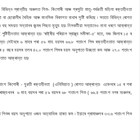
িভিন্ন প্ৰান্তীয় অঞ্চলত শিশু- কিশোৰী আৰু প্ৰসুতি মাতৃ-গৰ্ভৱতী মহিলা ৰক্তহীনতা
া বা ছোৱালীৰ দৈহিক আৰু মানসিক বিকাশত বাধাৰ সৃষ্টি কৰিছে ৷ সততে বিভিন্ন ৰোগত
 বহু সময়ত সন্তানৰ জন্মৰ পিছত মৃত্যু হয়৷ নিসকটীয়া সন্তানেও নানা ধৰণে আক্ৰান্ত
্টিহীনতাত আক্ৰান্ত হয়৷ 'ৰাষ্ট্ৰীয় পৰিয়াল স্বাস্থ্য সমীক্ষা-৫' মতে, দৰং জিলাৰ ১৫ ৰ
ত৷ সেইদৰে ৬ মাহৰ পৰা ৫৯ মাহ বয়সৰ ৬৬.৮ শতাংশ শিশু ৰক্তহীনতাত আক্ৰান্ত৷
ে ৫ বছৰ বয়সৰ তলৰ ৪২.০ শতাংশ শিশুৰ বয়স অনুপাতে উচ্ছতা কম আৰু ২৭.০ শতাংশ
নতাত আক্ৰান্ত হয়৷
৭ শতাংশ কিশোৰী - যুৱতী ৰক্তহীনতা (এনিমিয়াত ) ৰোগত আক্ৰান্ত৷ একেদৰে ১৫ ৰ পৰা
 ৰাজ্যখনৰ ৬ মাহ বয়সৰ পৰা ৫৯ বয়সৰ ৬৮ শতাংশ শিশু ( ৬৬.৪ শতাংশ নগৰ অঞ্চলৰ,
শুৰ বয়স অনুপাতে ওজন অত্যাধিক হাৰত কম ৷ ইয়াৰে গ্ৰামাঞ্চলৰ ৩৩.৬ শতাংশ শিশু