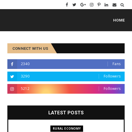
HOME
CONNECT WITH US
2340
Fans
3290
Followers
5212
Followers
LATEST POSTS
RURAL ECONOMY