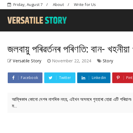
Friday, August 7
About
Write for Us
জলবায়ু পৰিৱৰ্তনৰ পৰিণতি: বান- খহনী
Versatile Story
November 22, 2024
Story
Facebook
Twitter
Linkedin
Pint
আফ্ৰিকাৰ কোনো দেশৰ নাগৰিক নহয়, এইখন অসমৰে গৃহহাৰা হোৱা এটি পৰিয়াল৷ ফটো
ম...