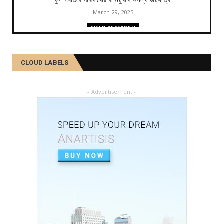
ফুল খেতিৰে গাঁৱৰ বোৱাৰী ময়ুৰীৰ অনন্য জয়যাত্ৰা
March 29, 2025
FIELD RESEARCH
কমলা, মালতীহঁতে কিদৰে পোহৰাইছে সমাজ
February 27, 2025
CLOUD LABELS
FIELD RESEARCH
আৱৰ্জনাক সম্পদলৈ ৰূপান্তৰ কৰে যিসকল শ্ৰমজীৱীয়ে...
- Advertisement -
February 04, 2025
FIELD RESEARCH
একালৰ উগ্ৰপন্থী কবলিত দূৰ্গম গাঁৱৰ পৰা ৰাষ্ট্ৰীয় পৰ্যায়লৈ ময়...
December 26, 2024
SOCIAL
দৰিদ্ৰতাৰ প্ৰাচীৰ অতিক্ৰমি ডিপ্লিঙৰ পৰা সাহিত্য জগত, শ্ৰমিক ...
December 21, 2024