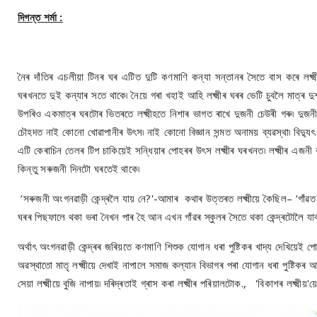
দিগন্ত শৰ্মা :
নৈৰ দাঁতিৰ এচলীয়া টিনৰ ঘৰ এটিত দুটি কণমাণি কন্যা সন্তানৰ সৈতে বাস কৰে লক্ষ্মী
ঘৰখনতে দুই কন্যাৰ সতে থাকে৷ নৈয়ে গৰা খহাই আহি লক্ষ্মীৰ ঘৰৰ ভেটি চুবলৈ মাত্ৰ 
উপৰিও একমাত্ৰ ঘৰটোৰ ভিতৰতে লক্ষ্মীহতে নিশাৰ ভাগত ৰাখে দুজনী চেউৰী গৰু৷ দুজন
চৌহদত নাই কোনো খোৱাপানীৰ উৎস৷ নাই কোনো বিজ্ঞান সন্মত অনাময় ব্যৱস্থা৷ বিদ্যুৎ
এটি কেৰাচিন তেলৰ টিপ চাকিয়েই সন্ধিয়াৰ পোহৰৰ উৎস লক্ষ্মীৰ ঘৰখনত৷ লক্ষ্মীৰ এজন
কিন্তু সৰুজনী দিনটো ঘৰতেই থাকে৷
‘সৰুজনী অংগনৱাড়ী কেন্দ্ৰলৈ যায় নে?'-আমাৰ কথাৰ উত্তৰত লক্ষ্মীয়ে কৈছিল– ‘গাঁৱত অ
ঘৰৰ পিছফালে থকা ভৰা নৈখন পাৰ হৈ আন এখন গাঁৱৰ স্কুলৰ সৈতে থকা কেন্দ্ৰটোলৈ যা
অৰ্থাৎ অংগনৱাড়ী কেন্দ্ৰৰ জৰিয়তে কণমাণি শিশুক যোগান ধৰা পুষ্টিকৰ খাদ্য দেখিয়েই প
অৱস্থাতো মাতৃ লক্ষ্মীয়ে দেখাই নাপালে সমাজ কল্যান বিভাগৰ পৰা যোগান ধৰা পুষ্টিকৰ 
সেয়া লক্ষ্মীয়ে বুজি নাপায়৷ দৰিদ্ৰতাই গ্ৰাস কৰা লক্ষ্মীৰ পৰিয়ালটোক., 'বিকাশৰ লক্ষ্মীয়'য়