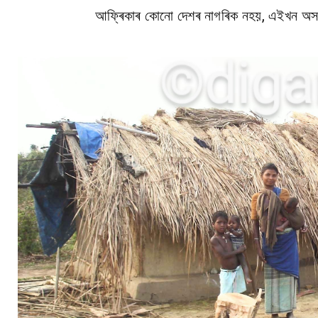
আফ্ৰিকাৰ কোনো দেশৰ নাগৰিক নহয়, এইখন অসমৰে 