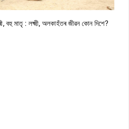
 বহু মাতৃ : লক্ষ্মী, অলকাহঁতৰ জীৱন কোন দিশে?