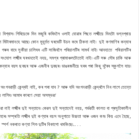
 বিশ্বাস৷ গিৰিয়েকে দিন মজুৰি কৰিবলৈ ওলাই যোৱাৰ পিছত লক্ষ্মীয়ে দিনটো ভগ্নপ্ৰায়
দুশ মিটাৰমানহে আছে৷ কোন মুহূৰ্তত ঘৰভেটি উচন কৰে ঠিকনা নাই৷ দুই কণমাণিৰ কন্যাৰ
ী গৰুৰ বাবে সুকীয়া চালিঘৰ এটি সাজিবলৈ পৰিয়ালটিৰ সামৰ্থ নাই৷ আনহাতে পৰিয়ালটিৰ
 সংযোগ লক্ষ্মীৰ ঘৰখনতেই নহয়, সমগ্ৰ গ্ৰামাঞ্চলটোতেই নাই৷ এটি সৰু সৌৰ চাকি আৰু
ী কন্যাৰ বয়স ছবছৰ আৰু এজনীৰ দুবছৰ৷ ডাঙৰজনীয়ে ঘৰৰ পৰা কিছু দূৰৈৰ স্কুললৈ যায়৷
ংগনৱাড়ী কেন্দ্ৰই নাই, কৰ পৰা যাব ? আৰু যদি অংগনৱাড়ী কেন্দ্ৰলৈ নিব লাগে তেন্তে
ব লাগিব৷ আমাৰ কাৰণে সেয়া অসম্ভৱ৷’
োৱা নাই লক্ষ্মীৰ দুই সন্তানে৷ কেৱল দুই সন্তানেই নহয়, গৰ্ভৱতী কালত বা প্ৰসূতিকালীন
আহাৰ৷ সম্প্ৰতি লক্ষ্মীৰ দুই কণ্যাৰ বয়স অনুপাতে উচ্চতা আৰু ওজন কম৷ কিয় এনে হৈছে,
ে স্পৰ্শ নকৰাত কণ্যা শিশু দুটিৰ বিকাশো থমকিছে৷... . .