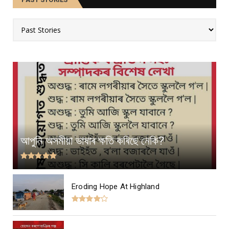
আপুনি অসমীয়া ভাষাৰ ক্ষতি কৰিছে নেকি?
Eroding Hope At Highland