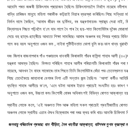
আবেলি পৰত জৰুৰী চিকিৎসাৰ প্ৰয়োজন হৈছিল৷ চিকিৎসালয়লৈ নিবলৈ নাৱেৰে নদীপাৰ ক
বান্ধি চাৰিজন মানুহে মহিলা গৰাকীক কঢ়িয়াই নিয়াৰ ব্যৱস্থা কৰিছিল৷ পিছে সন্ধিয়া
নিৰ্মল দাসে কৈছিল, ‘আমাৰ জীৱন বৰ দুৰ্বিসহ, বৰ যন্ত্ৰণাদায়ক৷ স্বাস্থ্য সেৱা নাই
বিদ্যালয়ৰ পিছত পঢ়িবলৈ হ’লে যাব লাগে নৈ পাৰ হৈ ছয়-সাত কিলোমিটাৰ দূৰৈৰ মোৱামাৰ
সেয়ে বহু ছাত্ৰ-ছাত্ৰীয়ে আধাতে শিক্ষা সামৰিছে৷ আমাৰ অঞ্চলৰ বহু শিশুৱে প্ৰায়ে 
গলে কয় বয়স অনুপাতে ওজন কম , নাইবা পুষ্টিহীনতাত ভোগা বুলি কয়৷ ভাল খাদ্য খুৱা
দৰং জিলাৰ বাজনাপথাৰ গাঁও পঞ্চায়তৰ ধানবাৰী কিৰাকাটা গাঁৱৰ বাসিন্দা শাহাৰ আলী (৩
যন্ত্ৰনা আৰম্ভ হৈছিল৷ বিপদত পৰিছিল শাহাৰ আলীৰ পৰিয়ালটি৷ কিৰাকাটা গাঁৱৰ প
নাৱেৰে, আনখন নৈ বাহৰ সাকোৰে৷ তাৰ পিছত তিনি কিলোমিটাৰ কেঁচা পথ৷ তেনেস্থলত যন্
পিছে তেনেকৈয়ে জাহানাৰা বেগমৰ নিশা এটি সন্তান জন্ম হৈছিল৷ ‘আশা’ কৰ্মীও আহিছিল
ব্যক্তি শাহাৰ আলীয়ে ক’লে, ‘এনে ঘটনা আমাৰ ইয়াত প্ৰায়েই সংঘটিত হয়৷ কাৰণ অধ
অনুপাতে ওজন কম, উচ্চতা কম৷ কিশোৰী বোৰৰ অধিকাংশই বিভিন্ন ৰোগত আক্ৰান্ত হয়
স্থানীয় লোকে কলে, ‘এই অঞ্চলত শিশু আৰু মহিলা সকল প্ৰায়েই গ্ৰহণীজাতীয় ৰোগত 
অঞ্চলৰ লোকে স্থানীয় এচাম ঔষধ বিক্ৰেতাৰ পৰা দৰৱ ক্ৰয় কৰি খায়৷ আনকি চিকিৎসা বি
জলবায়ু পৰিৱৰ্তনৰ প্ৰভাৱ: বান পীড়িত, নৈৰ খহনীয়া আক্ৰান্ত, বাটপথৰ সুগম ব্যৱস্থা ন