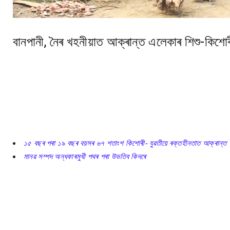
বানপানী, নৈৰ খহনীয়াত আক্ৰান্ত এলেকাৰ শিশু-কিশোৰী,
১৫ বছৰ পৰা ১৯ বছৰ বয়সৰ ৬৭ শতাংশ কিশোৰী- যুৱতীয়ে ৰক্তহীনতাত আক্ৰান্ত
মানৱ সম্পদ অন্ধকাৰমুখী পথৰ পৰা উভতিব কিদৰে