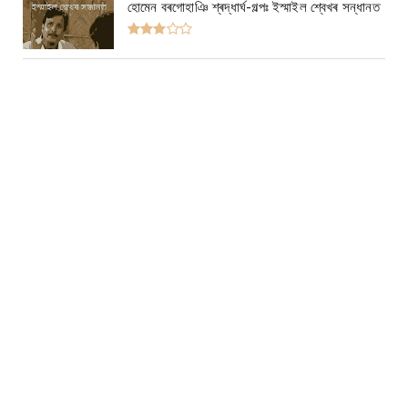
হোমেন বৰগোহাঞি শ্ৰদ্ধাৰ্ঘ-গল্পঃ ইস্মাইল শ্বেখৰ সন্ধানত