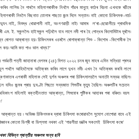
ৰিব লাগিব৷ নৈ পাৰলৈ মহিলাগৰাকীক নিবলৈ গাঁৱৰ মানুহে কাঠৰ বিচনা এখনকে ৰচীৰে
 মহিলাগৰাকী নিবলৈ বিছনাত তোলাৰ পাছতে জন্ম দিলে সন্তান৷ নাই কোনো চিকিৎসক-নাৰ্চ৷
, বিদ্যুৎ নাই, বিশুদ্ধ খোৱাপানী নাই, অংগণৱাড়ী নাই৷ আমাৰ ল’ৰা-ছোৱালীয়ে প্ৰাথমিক
ী এম. ই. স্কুললৈ৷ হাইস্কুল পঢ়িবলৈ যাব লাগে নদী পাৰ হৈ পোন্ধৰ কিলোমিটাৰ দূৰলৈ৷
বিভিন্ন ৰোগত আক্ৰান্ত হয়৷ চিকিৎসকৰ ওচৰলৈ ৰোগাক্ৰান্ত শিশু - কিশোৰ -কিশোৰীক লৈ
বলৈ কয়৷ আমি কত পাও ভাল খাদ্য?'
০)ৰ গৰ্ভৱতী পত্নী জাহানাৰা বেগমৰ (২৪) বিগত ২০২২ চনৰ জুন মাহৰ এদিন সন্ধিয়া প্ৰসৱ
ৰা মূল পথলৈ আহিবলৈকে অতিক্ৰম কৰিব লাগে দুখন নদী৷ এখন নৈ অতিক্ৰম কৰবি লাগে
ত্ৰণাকাতৰ এগৰাকী মহিলাক সেই দুৰ্গম অঞ্চলৰ পৰা চিকিৎসালয়লৈ অনাটো সম্ভৱ নাছিল৷
 যদিও জন্মৰ প্ৰায় দুঘণ্টা পিছতে সদ্যজাত শিশুটিৰ মৃত্যু হৈছিল৷ অঞ্চলটিৰ সচেতন
িকাংশ মহিলাই ৰক্তহীনতাত আক্ৰান্ত, শিশুবোৰ পুষ্টিকৰ আহাৰৰ পৰা বঞ্চিত৷ বয়স
৷'
আক্ৰান্ত হয় ৷ অভিজ্ঞ চিকিৎসকৰ দ্বাৰা চিকিৎসা কৰোৱাবলৈ সুযোগ নোপোৱা বাবে এই
জ্ঞানৰ কোনো ডিগ্ৰী বা ডিপ্লমা নথকা এই ‘গাৱলীয়া ডাক্টৰ সকলেই চিকিৎসা কৰে৷’
থকা বিভিন্ন প্ৰান্তীয় অঞ্চলৰ অন্য ছবি