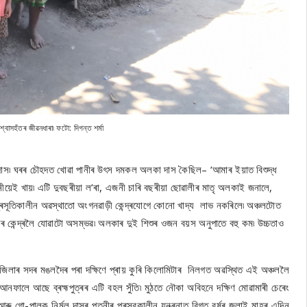
বিশ্বাসহঁতৰ জীৱনধাৰা৷ ফটো: দিগন্ত শৰ্মা
লকা দাস৷ ঘৰৰ চৌহদত খোৱা পানীৰ উৎস দমকল অলকা দাস কৈছিল– ‘আমাৰ ইয়াত বিশুদ্ধ
নীয়েই খায়৷ এটি দুবছৰীয়া ল’ৰা, এজনী চাৰি বছৰীয়া ছোৱালীৰ মাতৃ অলকাই জনালে,
া প্ৰসূতিকালীন অৱস্থাতো অংগনৱাড়ী কেন্দ্ৰযোগে কোনো খাদ্য লাভ নকৰিলে৷ অঞ্চলটোত
ৱৰ কেন্দ্ৰলৈ যোৱাটো অসম্ভৱ৷ অলকাৰ দুই শিশুৰ ওজন বয়স অনুপাতে বহু কম৷ উচ্চতাও
ৰং জিলাৰ সদৰ মঙলদৈৰ পৰা দক্ষিণে প্ৰায় কুৰি কিলোমিটাৰ নিলগত অৱস্থিত এই অঞ্চললৈ
ালে আছে ব্ৰহ্মপুত্ৰৰ এটি বহল সুঁতি৷ মুঠতে নৌকা অবিহনে দক্ষিণ মোৱামাৰী চেৰেং
আৰু গো-পালক নিৰ্মল দাসৰ পত্নীৰ প্ৰসৱকালীন যন্ত্ৰনাত বিগত বৰ্ষৰ জুলাই মাহৰ এদিন