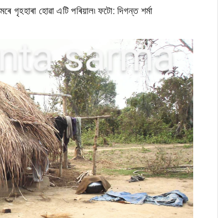
গৃহহাৰা হোৱা এটি পৰিয়াল৷ ফটো: দিগন্ত শৰ্মা