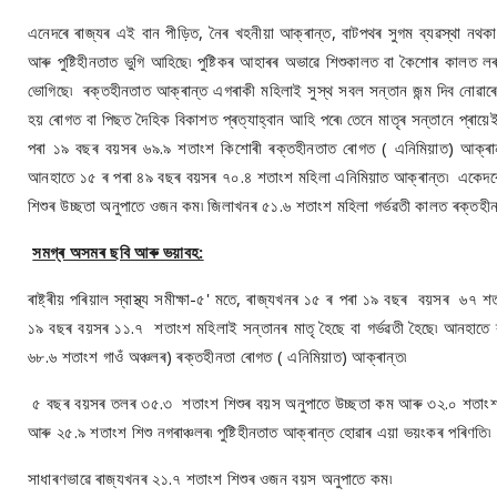
এনেদৰে ৰাজ্যৰ এই বান পীড়িত, নৈৰ খহনীয়া আক্ৰান্ত, বাটপথৰ সুগম ব্যৱস্থা নথকা ব
আৰু পুষ্টিহীনতাত ভুগি আহিছে৷ পুষ্টিকৰ আহাৰৰ অভাৱে শিশুকালত বা কৈশোৰ কালত লৰ
ভোগিছে৷ ৰক্তহীনতাত আক্ৰান্ত এগৰাকী মহিলাই সুস্থ সবল সন্তান জন্ম দিব নোৱাৰে৷
হয় ৰোগত বা পিছত দৈহিক বিকাশত প্ৰত্যাহ্বান আহি পৰে৷ তেনে মাতৃৰ সন্তানে প্ৰায়েই পুষ
পৰা ১৯ বছৰ বয়সৰ ৬৯.৯ শতাংশ কিশোৰী ৰক্তহীনতাত ৰোগত ( এনিমিয়াত) আক্ৰান্
আনহাতে ১৫ ৰ পৰা ৪৯ বছৰ বয়সৰ ৭০.৪ শতাংশ মহিলা এনিমিয়াত আক্ৰান্ত৷ একেদৰ
শিশুৰ উচ্ছতা অনুপাতে ওজন কম৷ জিলাখনৰ ৫১.৬ শতাংশ মহিলা গৰ্ভৱতী কালত ৰক্তহী
সমগ্ৰ অসমৰ ছবি আৰু ভয়াবহ:
ৰাষ্ট্ৰীয় পৰিয়াল স্বাস্থ্য সমীক্ষা-৫' মতে, ৰাজ্যখনৰ ১৫ ৰ পৰা ১৯ বছৰ বয়সৰ ৬
১৯ বছৰ বয়সৰ ১১.৭ শতাংশ মহিলাই সন্তানৰ মাতৃ হৈছে বা গৰ্ভৱতী হৈছে৷ আনহাতে
৬৮.৬ শতাংশ গাওঁ অঞ্চলৰ) ৰক্তহীনতা ৰোগত ( এনিমিয়াত) আক্ৰান্ত৷
৫ বছৰ বয়সৰ তলৰ ৩৫.৩ শতাংশ শিশুৰ বয়স অনুপাতে উচ্ছতা কম আৰু ৩২.০ শতাংশ শি
আৰু ২৫.৯ শতাংশ শিশু নগৰাঞ্চলৰ৷ পুষ্টিহীনতাত আক্ৰান্ত হোৱাৰ এয়া ভয়ংকৰ পৰিণতি৷
সাধাৰণভাৱে ৰাজ্যখনৰ ২১.৭ শতাংশ শিশুৰ ওজন বয়স অনুপাতে কম৷