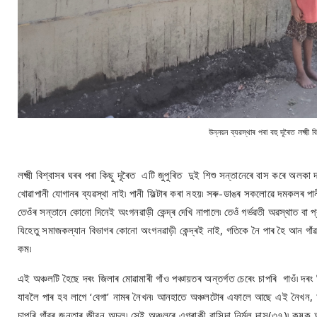
উন্নয়ন ব্যৱস্থাৰ পৰা বহু দূৰৈত লক্ষ্মী 
লক্ষ্মী বিশ্বাসৰ ঘৰৰ পৰা কিছু দূৰৈত এটি জুপুৰিত দুই শিশু সন্তানেৰে বাস কৰে অ
খোৱাপানী যোগানৰ ব্যৱস্থা নাই৷ পানী ফিল্টাৰ কৰা নহয়৷ সৰু-ডাঙৰ সকলোৱে দমকলৰ পা
তেওঁৰ সন্তানে কোনো দিনেই অংগনৱাড়ী কেন্দ্ৰ দেখি নাপালে৷ তেওঁ গৰ্ভৱতী অৱস্থাত ব
যিহেতু সমাজকল্যান বিভাগৰ কোনো অংগনৱাড়ী কেন্দ্ৰই নাই, গতিকে নৈ পাৰ হৈ আন গাঁ
কম৷
এই অঞ্চলটি হৈছে দৰং জিলাৰ মোৱামাৰী গাঁও পঞ্চায়তৰ অন্তৰ্গত চেৰেং চাপৰি গাওঁ৷ দ
যাবলৈ পাৰ হব লাগে ‘বেগা’ নামৰ নৈখন৷ আনহাতে অঞ্চলটোৰ এফালে আছে এই নৈখন, আনফ
চাপৰি গাঁৱৰ জনতাৰ জীৱন অচল৷ সেই অঞ্চলৰে এগৰাকী বাসিন্দা নিৰ্মল দাস(৩৭)৷ কৃষক 