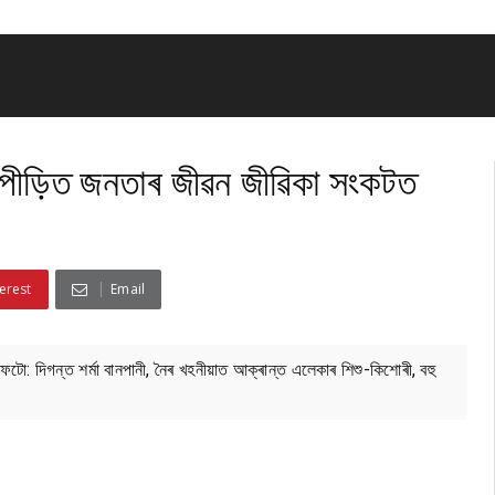
য়া পীড়িত জনতাৰ জীৱন জীৱিকা সংকটত
erest
Email
: দিগন্ত শৰ্মা বানপানী, নৈৰ খহনীয়াত আক্ৰান্ত এলেকাৰ শিশু-কিশোৰী, বহু