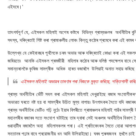
এইদৰে।'
তাৎপৰ্যপূৰ্ণ যে, এইসকল মহিলাই অশেষ কষ্টৰে বিভিন্ন গ্ৰাম্যঞ্চলৰ অৰ্থনীতি
সদস্য, দৰিদ্ৰতাই পিষ্ট কৰা গ্ৰামাঞ্চলীয় লোক৷ কিন্তু কঠোৰ শ্ৰমেৰে কৰা এই কাম
উল্লেখ্য যে কেইবাবছৰ পূৰ্বলৈকে চৰম অভাৱ আৰু দৰিদ্ৰতাই কোঙা কৰা এই সকলৰ
জৰিয়তে৷ আনকি এইসকল শ্ৰমজীৱী মহিলাৰ কঠোৰ আৰু বলিষ্ঠ পদক্ষেপৰ বাবে সেই 
সমান্তৰালকৈ কৃষিজ সামগ্ৰীক অধিক হাৰত বজাৰলৈ উলিয়াই অনাত সহায় কৰিছে
এইসকল মহিলাই অভাৱৰ তাৰণাৰ পৰা নিজকে মুক্ত কৰিছে, শক্তিশালী কৰিছে
গ্ৰাম্য অৰ্থনীতিৰ ভেঁটি সবল কৰা এইসকল মহিলাই দেখুৱাইছে বজাৰ সংযোগীকৰণ
অভাৱত ঘৰতে নষ্ট হয় বা সামগ্ৰীৰ উচিত মূল্য নাপায়৷ উৎপাদকৰ সৈতে যদি বজাৰ
গ্ৰাম্য অৰ্থনীতিৰ ভেটিও গঢ়ি নুঠে৷ ইয়াৰ বিপৰীতে গ্ৰামাঞ্চলৰ মহিলাই গাৱঁৰ সামগ
মহানগৰীৰ বজাৰৰ সতে সংযোগ ঘটাইছে তাৰ দ্বাৰা সেই অঞ্চলৰ অৰ্থনীতিৰ বিকাশ 
গুৱাহাটীৰ বজাৰলৈ অহা মহিলাসকলৰ পৰা। এই প্ৰতিবেদকৰ সৈতে হোৱা আলাপত 
সন্তানৰ পঢ়াৰ বাবে প্ৰয়োজনীয় ধন আদি উলিয়াইছো। ঘৰৰ পুৰুষজনৰ মুখলৈ চাই 