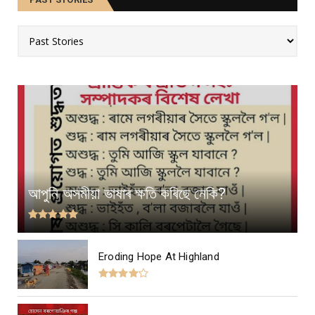
আপুনি অসমীয়া ভাষাৰ ক্ষতি কৰিছে নেকি?
Eroding Hope At Highland