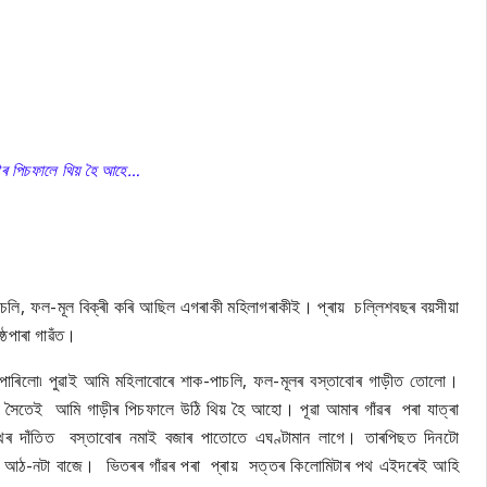
ড়ীৰ পিচফালে থিয় হৈ আহে…
চলি, ফল-মূল বিক্ৰী কৰি আছিল এগৰাকী মহিলাগৰাকীই। প্ৰায় চল্লিশবছৰ বয়সীয়া
ষ্ঠপাৰা গাৱঁত।
 পাৰিলো৷ পুৱাই আমি মহিলাবোৰে শাক-পাচলি, ফল-মূলৰ বস্তাবোৰ গাড়ীত তোলো।
ৰ সৈতেই আমি গাড়ীৰ পিচফালে উঠি থিয় হৈ আহো। পূৱা আমাৰ গাঁৱৰ পৰা যাত্ৰা
থৰ দাঁতিত বস্তাবোৰ নমাই বজাৰ পাতোতে এঘণ্টামান লাগে। তাৰপিছত দিনটো
ঁতে আঠ-নটা বাজে। ভিতৰৰ গাঁৱৰ পৰা প্ৰায় সত্তৰ কিলোমিটাৰ পথ এইদৰেই আহি