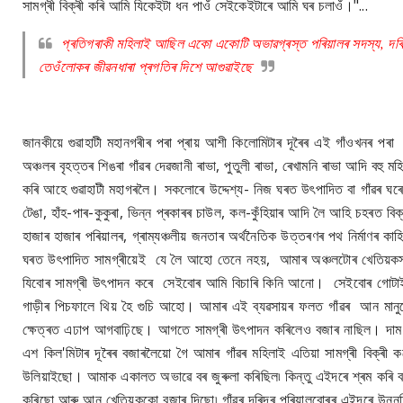
সামগ্ৰী বিক্ৰী কৰি আমি যিকেইটা ধন পাওঁ সেইকেইটাৰে আমি ঘৰ চলাওঁ।"...
প্ৰতিগৰাকী মহিলাই আছিল একো একোটি অভাৱগ্ৰস্ত পৰিয়ালৰ সদস্য, দৰিদ্ৰত
তেওঁলোকৰ জীৱনধাৰা প্ৰগতিৰ দিশে আগুৱাইছে
জানকীয়ে গুৱাহাটী মহানগৰীৰ পৰা প্ৰায় আশী কিলোমিটাৰ দূৰৈৰ এই গাঁওখনৰ প
অঞ্চলৰ বৃহত্তৰ শিঙৰা গাঁৱৰ দেৱজানী ৰাভা, পুতুলী ৰাভা, ৰেখামনি ৰাভা আদি বহু
কৰি আহে গুৱাহাটী মহাগৰলৈ। সকলোৰে উদ্দেশ্য- নিজ ঘৰত উৎপাদিত বা গাঁৱৰ ঘৰে 
টেঙা, হাঁহ-পাৰ-কুকুৰা, ভিন্ন প্ৰকাৰৰ চাউল, কল-কুঁহিয়াৰ আদি লৈ আহি চহৰত বিক
হাজাৰ হাজাৰ পৰিয়ালৰ, গ্ৰাম্যঞ্চলীয় জনতাৰ অৰ্থনৈতিক উত্তৰণৰ পথ নিৰ্মাণৰ ক
ঘৰত উৎপাদিত সামগ্ৰীয়েই যে লৈ আহো তেনে নহয়, আমাৰ অঞ্চলটোৰ খেতিয়কস
যিবোৰ সামগ্ৰী উৎপাদন কৰে সেইবোৰ আমি বিচাৰি কিনি আনো। সেইবোৰ গোটাই 
গাড়ীৰ পিচফালে থিয় হৈ গুচি আহো। আমাৰ এই ব্যৱসায়ৰ ফলত গাঁৱৰ আন মা
ক্ষেত্ৰত এঢাপ আগবাঢ়িছে। আগতে সামগ্ৰী উৎপাদন কৰিলেও বজাৰ নাছিল। দা
এশ কিল'মিটাৰ দূৰৈৰ বজাৰলৈয়ো গৈ আমাৰ গাঁৱৰ মহিলাই এতিয়া সামগ্ৰী বিক্ৰ
উলিয়াইছো। আমাক একালত অভাৱে বৰ জুৰুলা কৰিছিল৷ কিন্তু এইদৰে শ্ৰম কৰি বজ
কৰিছো আৰু আন খেতিয়ককো বজাৰ দিছো৷ গাঁৱৰ দৰিদ্ৰ পৰিয়ালবোৰৰ এইদৰে উন্ন