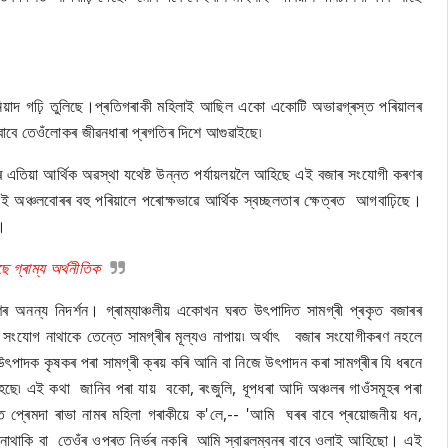
ৰ বুনিয়াদ গঢ়ি তুলিছে।প্ৰতিগৰাকী মহিলাই আছিল একো একোটি অভাৱগ্ৰস্ত পৰিয়ালৰ
ৰ বাবে তেওঁলোকৰ জীৱনধাৰা প্ৰগতিৰ দিশে আগুৱাইছে৷
 এতিয়া আৰ্থিক অৱস্থা যথেষ্ট উন্নত পৰ্যায়লয়লৈ আহিছে এই বজাৰ সংযোগী কৰণৰ
অঞ্চলবোৰৰ বহু পৰিয়ালে পৰোক্ষভাৱে আৰ্থিক স্বচ্ছলতাৰ ক্ষেত্ৰত আগবাঢ়িছে।
।
 গ্ৰাম্য অৰ্থনীতিক
ৰ অনন্য নিদৰ্শন। গ্ৰাম্যাঞ্চলীয় একোখন ঘৰত উৎপাদিত সামগ্ৰী প্ৰকৃত বজাৰৰ
ৰ সংযোগ নাথাকে তেন্তে সামগ্ৰীৰ মূল্যও নাপায়৷ অৰ্থাৎ বজাৰ সংযোগীকৰণ নহলে
্ৰী উৎপাদক কৃষকৰ পৰা সামগ্ৰী ক্ৰয় কৰি আনি বা নিজে উৎপাদন কৰা সামগ্ৰীৰ যি ধৰনে
হৈছে৷ এই কথা জানিব পৰা যায় বকো, ৰংজুলি, ধূপধৰা আদি অঞ্চলৰ গাওঁসমূহৰ পৰা
প্ৰেমদা ৰাভা নামৰ মহিলা গৰাকীয়ে ক'লে,-- 'আমি ঘৰৰ বাবে প্ৰয়োজনীয় ধন,
নাথাকি বা তেওঁৰ ওপৰত নিৰ্ভৰ নকৰি আমি স্বাৱলম্বনৰ বাবে ওলাই আহিছো। এই