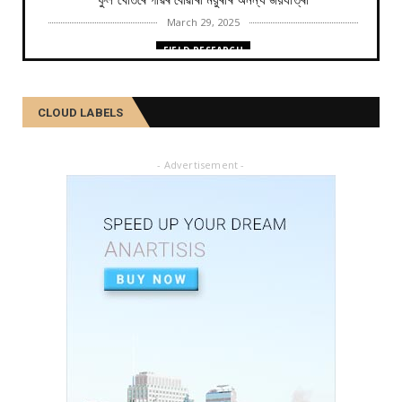
ফুল খেতিৰে গাঁৱৰ বোৱাৰী ময়ুৰীৰ অনন্য জয়যাত্ৰা
March 29, 2025
FIELD RESEARCH
কমলা, মালতীহঁতে কিদৰে পোহৰাইছে সমাজ
February 27, 2025
CLOUD LABELS
FIELD RESEARCH
আৱৰ্জনাক সম্পদলৈ ৰূপান্তৰ কৰে যিসকল শ্ৰমজীৱীয়ে...
- Advertisement -
February 04, 2025
FIELD RESEARCH
একালৰ উগ্ৰপন্থী কবলিত দূৰ্গম গাঁৱৰ পৰা ৰাষ্ট্ৰীয় পৰ্যায়লৈ ময়...
December 26, 2024
SOCIAL
দৰিদ্ৰতাৰ প্ৰাচীৰ অতিক্ৰমি ডিপ্লিঙৰ পৰা সাহিত্য জগত, শ্ৰমিক ...
December 21, 2024