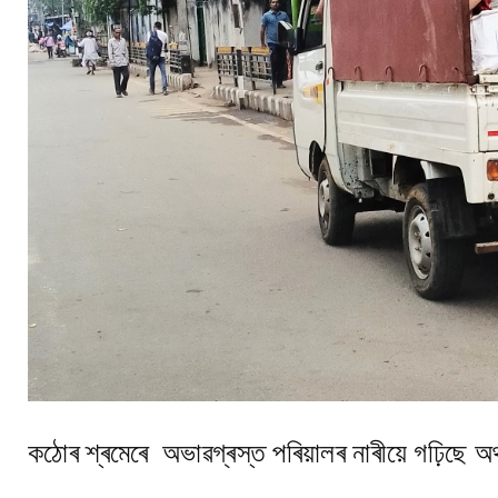
কঠোৰ শ্ৰমেৰে অভাৱগ্ৰস্ত পৰিয়ালৰ নাৰীয়ে গঢ়িছে অৰ্