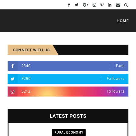
HOME
CONNECT WITH US
2340
Fans
3290
Followers
5212
Followers
LATEST POSTS
RURAL ECONOMY