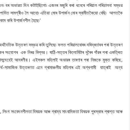
জন৷ বৰ অভাৱত দিন কটাইছিলো৷ এজনৰ মজুৰি কৰা ধনেৰে পৰিয়াল পৰিচালনা সম্ভৱ
উৎপাদিত সামগ্ৰীও লৈ আহো৷ এতিয়া মোৰ উপাৰ্জন মোৰ স্বামীতকৈয়ো বেছি৷ আগতকৈ
াম কৰি উপাৰ্জনশীল হৈছে৷'
ৰ অৰ্থনৈতিক উত্তৰণ সম্ভৱ কৰি তুলিছে৷ ফলত পৰিয়ালবোৰৰ দৰিদ্ৰতাৰৰ পৰা উত্তৰণ
কৰ সংযোগৰ এক নিৰৱ বিপ্লৱ। ষাঠি-সত্তৰ কিলোমিটাৰ দূৰৈৰ গাঁৱৰ পৰা একত্ৰিত
নিসন্দেহেই আদৰণীয়। এইসকল মহিলাই অভাৱৰ তাৰণাৰ পৰা নিজকে মুক্ত কৰিছে,
 আৰ্থ-সামাজিক উত্তৰণত এনে গ্ৰামাঞ্চলীয় মহিলাৰ এই অগ্ৰগামী যাত্ৰাই অন্য
, লিংগ সংবেদনশীলতা বিষয়ক আৰু গ্ৰাম্য সাংবাদিকতা বিষয়ক পুৰস্কাৰ প্ৰাপ্ত আৰু