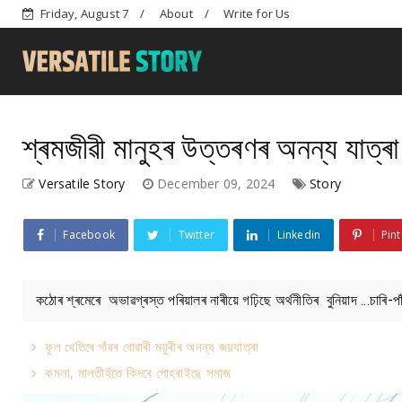
Friday, August 7
About
Write for Us
শ্ৰমজীৱী মানুহৰ উত্তৰণৰ অনন্য যাত্ৰা
Versatile Story
December 09, 2024
Story
Facebook
Twitter
Linkedin
Pint
কঠোৰ শ্ৰমেৰে অভাৱগ্ৰস্ত পৰিয়ালৰ নাৰীয়ে গঢ়িছে অৰ্থনীতিৰ বুনিয়াদ ...চাৰি-
ফুল খেতিৰে গাঁৱৰ বোৱাৰী ময়ুৰীৰ অনন্য জয়যাত্ৰা
কমলা, মালতীহঁতে কিদৰে পোহৰাইছে সমাজ