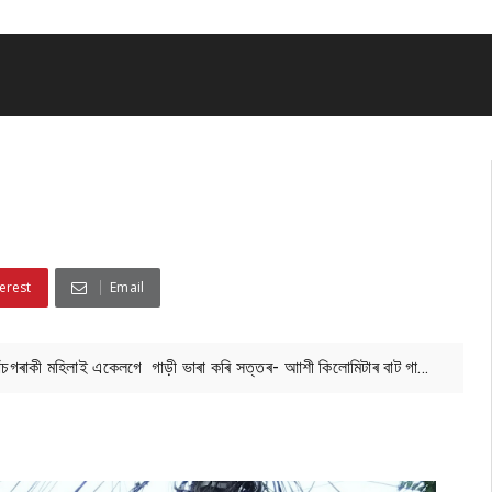
erest
Email
পাঁচগৰাকী মহিলাই একেলগে গাড়ী ভাৰা কৰি সত্তৰ- আাশী কিলোমিটাৰ বাট গা...