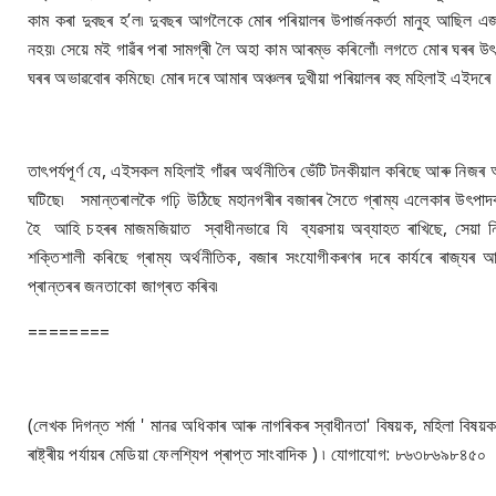
কাম কৰা দুবছৰ হ’ল৷ দুবছৰ আগলৈকে মোৰ পৰিয়ালৰ উপাৰ্জনকৰ্তা মানুহ আছিল এ
নহয়৷ সেয়ে মই গাৱঁৰ পৰা সামগ্ৰী লৈ অহা কাম আৰম্ভ কৰিলোঁ৷ লগতে মোৰ ঘৰৰ 
ঘৰৰ অভাৱবোৰ কমিছে৷ মোৰ দৰে আমাৰ অঞ্চলৰ দুখীয়া পৰিয়ালৰ বহু মহিলাই এইদৰে ক
তাৎপৰ্যপূৰ্ণ যে, এইসকল মহিলাই গাঁৱৰ অৰ্থনীতিৰ ভেঁটি টনকীয়াল কৰিছে আৰু নিজ
ঘটিছে৷ সমান্তৰালকৈ গঢ়ি উঠিছে মহানগৰীৰ বজাৰৰ সৈতে গ্ৰাম্য এলেকাৰ উৎপাদ
হৈ আহি চহৰৰ মাজমজিয়াত স্বাধীনভাৱে যি ব্যৱসায় অব্যাহত ৰাখিছে, সেয়া 
শক্তিশালী কৰিছে গ্ৰাম্য অৰ্থনীতিক, বজাৰ সংযোগীকৰণৰ দৰে কাৰ্যৰে ৰাজ্যৰ
প্ৰান্তৰৰ জনতাকো জাগ্ৰত কৰিব৷
========
(লেখক দিগন্ত শৰ্মা ' মানৱ অধিকাৰ আৰু নাগৰিকৰ স্বাধীনতা' বিষয়ক, মহিলা বিষয়ক
ৰাষ্ট্ৰীয় পৰ্যায়ৰ মেডিয়া ফেলশ্যিপ প্ৰাপ্ত সাংবাদিক ) ৷ যোগাযোগ: ৮৬৩৮৬৯৮৪৫০