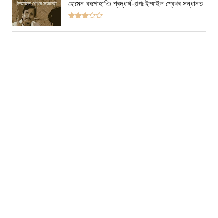
হোমেন বৰগোহাঞি শ্ৰদ্ধাৰ্ঘ-গল্পঃ ইস্মাইল শ্বেখৰ সন্ধানত