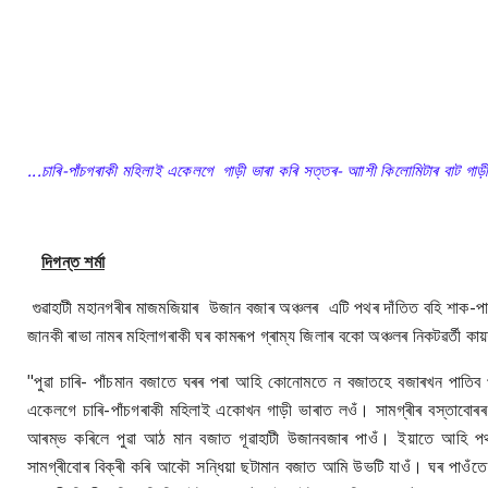
...চাৰি-পাঁচগৰাকী মহিলাই একেলগে গাড়ী ভাৰা কৰি সত্তৰ- আাশী কিলোমিটাৰ বাট গা
দিগন্ত শৰ্মা
গুৱাহাটী মহানগৰীৰ মাজমজিয়াৰ উজান বজাৰ অঞ্চলৰ এটি পথৰ দাঁতিত বহি শাক-পা
জানকী ৰাভা নামৰ মহিলাগৰাকী ঘৰ কামৰূপ গ্ৰাম্য জিলাৰ বকো অঞ্চলৰ নিকটৱৰ্তী কায়
"পুৱা চাৰি- পাঁচমান বজাতে ঘৰৰ পৰা আহি কোনোমতে ন বজাতহে বজাৰখন পাতিব
একেলগে চাৰি-পাঁচগৰাকী মহিলাই একোখন গাড়ী ভাৰাত লওঁ। সামগ্ৰীৰ বস্তাবোৰ
আৰম্ভ কৰিলে পুৱা আঠ মান বজাত গূৱাহাটী উজানবজাৰ পাওঁ। ইয়াতে আহি প
সামগ্ৰীবোৰ বিক্ৰী কৰি আকৌ সন্ধিয়া ছটামান বজাত আমি উভটি যাওঁ। ঘৰ পাও