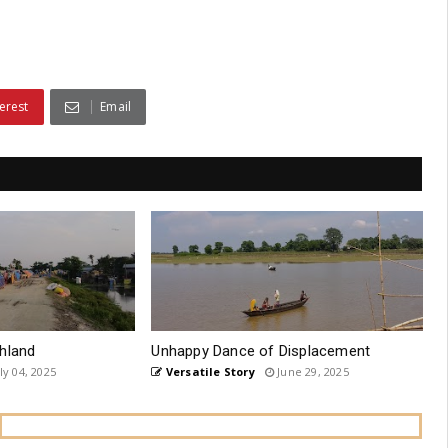
erest
Email
hland
Unhappy Dance of Displacement
ly 04, 2025
Versatile Story
June 29, 2025