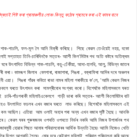
াই পিষ্ট কৰা গ্ৰামাঞ্চলীয় লোক৷ কিন্তু কঠোৰ শ্ৰমেৰে কৰা এই কামৰ বাবে
ৰা শাক-পাচলি, ফল-মূল লৈ আনি বিক্ৰী কৰিছে। পিছে কেৱল তেওঁয়েই নহয়, বকো
 মহিলাই সপ্তাহত তিনি-চাৰিদিনকৈ সত্তৰ- আাশী কিল'মিটাৰ পথ অতি কষ্টৰে অতিক্ৰম
ঘৰে উৎপাদিত বিভিন্ন শাক-পাচলি, কচু-ঢেঁকীয়া, আদা-হালধি, আলু, বিভিন্ন জাতৰ
্ৰী কৰা ৷ কামৰূপ জিলাৰ বেলপাৰা, ৰাজাপাৰা, শিঙৰা , বক্ৰাফিৰা আদিৰ দৰে অঞ্চলৰ
াহিনী এয়া। শিঙৰা গাঁৱৰ কবিতা ৰাভা নামৰ মহিলা গৰাকীয়ে ক'লে, 'আমি কেৱল নিজৰ
কলে ঘৰতে উৎপাদন কৰা সামগ্ৰীবোৰ সংগ্ৰহ কৰো। বিশেষকৈ মহিলাসকলে ঘৰত
চাৰি-পাঁচগৰাকী মহিলাইএকেলগে গাড়ী ভাৰা কৰি সত্তৰ- আাশী কিলোমিটাৰ বাট
নুহেও উৎপাদিত ফচলৰ এখন বজাৰ ঘৰতে লাভ কৰিছে। বিশেষকৈ মহিলাসকলে এই
ম কম আছিল। এতিয়া আম ওলাই অহাৰ পৰা অন্য এখন বজাৰ সৃষ্টি হৈছে। আনকি
ী কৰে। কেৱল ঘৰৰ পুৰুষজনৰ ওপৰতি ওপৰতে নিৰ্ভৰ নকৰি আমি নিজৰ উপাৰ্জনৰ পথ
াৰমুখী হোৱাৰ পিছত আমাৰ পৰিয়ালবোৰৰ আৰ্থিক উন্নতি হৈছে৷ আামি নিজেও খেতি
তিৰ দিশত আগবাঢ়ি গৈছে৷ মোৰ দৰে কেইবাশ মহিলাই পৰিয়াল পৰিচালনা কৰি আছে