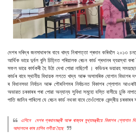
দেশৰ দৰিদ্ৰ জনসাধাৰণৰ বাবে খাদ্য নিৰাপত্তা প্ৰদান কৰিবলৈ ২০১৩ চ
আৰ্থিক ভাৱে দুৰ্বল বুলি চিহ্নিত পৰিয়ালক ৰেচন কাৰ্ড প্ৰদানৰ ব্যৱস
সফল ভাৱে কাৰ্যকৰী হৈ উঠা দেখা পোৱা নাছিলোঁ । কভিডৰ ভয়াৱহ সময়ছো
কাৰ্ডৰ বাবে স্থানীয় বিধায়ক লগতে খাদ্য আৰু অসামৰিক যোগান বিভাগ
ৰ বিধানসভা নিৰ্বাচন আৰু পৌৰনিগমৰ নিৰ্বাচনত বিকাশৰ শ্লোগান আওৰাই
অভাৱত চৰকাৰৰ পৰা পোৱা অন্যান্য সুবিধা সমূহো বস্তি বাসীয়ে ঢুকি নাপ
পাতি জানিব পাৰিলো যে ৰেচন কাৰ্ড নথকা বাবে তেওঁলোকে কেন্দ্ৰীয় চৰকাৰৰ স
এপিনে দেশৰ প্ৰধানমন্ত্ৰী আৰু ৰাজ্যৰ মুখ্যমন্ত্ৰীয়ে বিকাশৰ শ্লোগ
আদালতৰ কাষ চাপিব লগীয়া হৈছে