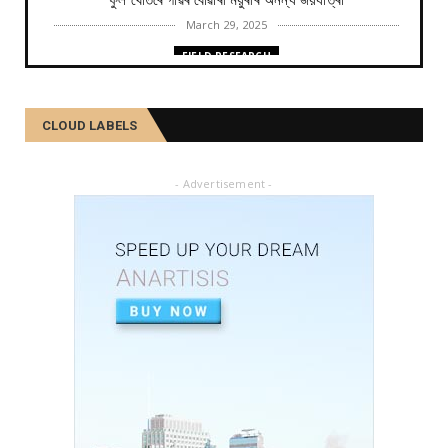
ফুল খেতিৰে গাঁৱৰ বোৱাৰী ময়ুৰীৰ অনন্য জয়যাত্ৰা
March 29, 2025
FIELD RESEARCH
কমলা, মালতীহঁতে কিদৰে পোহৰাইছে সমাজ
February 27, 2025
CLOUD LABELS
FIELD RESEARCH
আৱৰ্জনাক সম্পদলৈ ৰূপান্তৰ কৰে যিসকল শ্ৰমজীৱীয়ে...
- Advertisement -
February 04, 2025
FIELD RESEARCH
একালৰ উগ্ৰপন্থী কবলিত দূৰ্গম গাঁৱৰ পৰা ৰাষ্ট্ৰীয় পৰ্যায়লৈ ময়...
December 26, 2024
SOCIAL
দৰিদ্ৰতাৰ প্ৰাচীৰ অতিক্ৰমি ডিপ্লিঙৰ পৰা সাহিত্য জগত, শ্ৰমিক ...
December 21, 2024