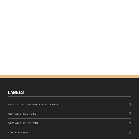
LABELS
1
ABOUT US AND EDITORIAL TEAM
7
ART AND CULTURE
1
ART AND CULTUTRE
6
BOOK REVIEW