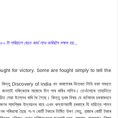
 টা পৰিয়ালে ৰেচন কাৰ্ড লাভ কৰিবলৈ সক্ষম হয়...
re fought for victory. Some are fought simply to tell the
"
লে। কিন্তু Discovery of India খন কাৰাগাৰৰ ভিতৰত লিখি থকা সময়ত
 জনতাই দৰিদ্ৰতাৰ মাজেৰে দিন পাৰ কৰিব লাগিব। তেওঁলোকে তাহানিতে
া উচিত সেয়া উল্লেখ কৰি থৈ গৈছে। কিন্তু দুখৰ বিষয় যে বৰ্তমানৰ চৰকাৰখনে
ণৰ সামগ্ৰিক উন্নয়নৰ বাবে এখন কল্যাণকামী চৰকাৰে যি দায়িত্ব পালন
নৰ পৰিভাষা হৈছে শ-শ কোটি টকাৰে নিৰ্মিত উৰণ সেতু, হাজাৰ কোটি টকাৰ