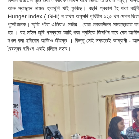
বিশাল উচ্চতাৰ মূৰ্তি তথা লক্ষাধিক লোকৰ বাবে নিৰ্মিত ষ্টেডিয়াম সমূহ। ব
আৰু স্বাস্থ্যৰ নামত হাবাথুৰি খাই ফুৰিছে। বছৰি প্ৰকাশ হৈ থকা ৰাষ্
Hunger Index ( GHI) ৰ তথ্য অনুসৰি পৃথিৱীৰ ১২৫ খন দেশৰ ভিতৰত 
পুতৌজনক। স্মৃতি পটত এতিয়াও সজীৱ , যোৱা লকডাউনৰ সময়ছোৱাত কাৰোবা
হয় । বহু মাইল জুৰি পদব্ৰজে আহি থকা শ্ৰমিকে জিৰণিৰ বাবে ৰেল আলীত ব
দখল কৰা ছবিবোৰ আজিও জীৱন্ত । কিন্তু সেই সময়তেই আম্বানী - আদানী
বৈষম্যৰ ছবিখন এৰাই চলিলে নহ'ব।