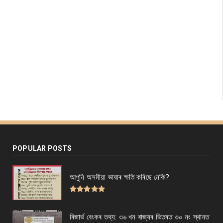
POPULAR POSTS
আপুনি অসমীয়া ভাষাৰ ক্ষতি কৰিছে নেকি?
ৰিজাৰ্ভ বেংকৰ তথ্য: ৩৬ খন ৰাজ্যৰ ভিতৰত ৩০ নং স্থানত