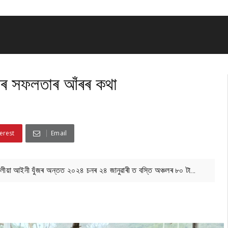
ামৰ সফলতাৰ আঁৰৰ কথা
erest
Email
ীঘলীয়া আইনী যুঁজৰ অন্তত ২০২৪ চনৰ ২৪ জানুৱাৰী ত বস্তি অঞ্চলৰ ৮০ টা...