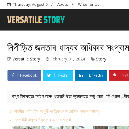
Thursday, August 6
About
Write for Us
নিপীড়িত জনতাৰ খাদ্যৰ অধিকাৰ সংগ্ৰ
Versatile Story
February 01, 2024
Story
Facebook
Twitter
Linkedin
Pint
খাদ্য নিৰাপত্তা আইন আৰু গুৱাহাটী উচ্চ ন্যায়ালয়ত ৰুজু হোৱা এটি গোচৰ ...দ
ৰাষ্ট্ৰীয় পৰ্য্যায়লৈ বহুমুখী প্ৰতিভাধৰ সাংবাদিক প্ৰকাশ কায়স্থ
শ্ৰমজীৱী মানুহৰ উত্তৰণৰ অনন্য যাত্ৰা