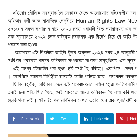
এইবোৰ মৌলিক সমস্যাক লৈ চৰকাৰৰ সৈতে আলোচনাত বহিবলগীয়া দল সংগঠ
অধিকাৰ কৰ্মী আৰু সামাজিক নেত্ৰীয়ে Human Rights Law Networ
২০১৩ ৰ সফল ৰূপায়ণৰ বাবে ২০২১ চনত গুৱাহাটী উচ্চ ন্যায়ালয়ত এক জন
উচ্চ ন্যায়ালয়ে ২০২২ চনত ৰাজ্যিক চৰকাৰক এক নিৰ্দেশ দিয়ে যে অতি শীঘ
প্ৰদান কৰা হ‌ওক।
অৱশেষত এই দীঘলীয়া আইনী যুঁজৰ অন্তত ২০২৪ চনৰ ২৪ জানুৱাৰী তাৰিখ
সংবিধান প্ৰদত্ত খাদ্যৰ অধিকাৰৰ সংগ্ৰামত সাধাৰণ মানুহখিনয়ে এক ক্ষ
এই সমগ্ৰ ঘটনাটোৰ পৰা দুখন ছবি স্পষ্ট হৈ পৰিছে। একপিনে দেশৰ প্ৰধানমন
। আনপিনে সমাজৰ নিপিড়ীত জনতাই আজি পৰ্যন্ত ভাত - কাপোৰৰ প্ৰশ্ন
যি কি নহওঁক, অধিকাৰ লাভৰ এই সংগ্ৰামখনত চামিল হোৱা প্ৰতিগৰাকী সতীৰ
এৰাই চলা পৰিলক্ষিত হৈছে সেই সময়তো মানৱ অধিকাৰৰ হৈ কাম কৰি থকা দ
হুহুকি থকা নাই। মৌন হৈ পৰা নাগৰিকৰ দেশত এয়াও যেন এক প্ৰতিবাদী 
Facebook
Twitter
Linkedin
Pint