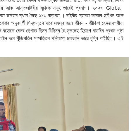
াস্তৱিকতে এতিয়াও দেশৰ গৰিষ্ঠসংখ্যক জনতাই ভাত, কাপোৰ, বাসস্থান, শিক্ষা
ট্ৰীয় আৰু আন্তঃৰাষ্ট্ৰীয় সূচাংক সমূহ তাৰেই প্ৰমাণ। ২০২৩ Global
ভাৰতৰ স্থান হৈছে ১১১ নম্বৰত । ৰাষ্ট্ৰীয় স্তৰত অসমৰ ছবিখন আৰু
ৰ অদূৰদৰ্শী সিদ্ধান্তৰ বাবে সহস্ৰ জনে জীৱন - জীৱিকা হেৰুৱাবলগীয়া
হোতে ৰেলৰ ছেপাত ছিন্ন বিছিন্ন হৈ মৃতদেহ হিচাপে বাতৰিৰ প্ৰথম পৃষ্ঠা
ৰ দৰে পুঁজিপতিৰ সম্পত্তিৰ পৰিমাণো চমৎকাৰ ভাৱে বৃদ্ধি পাইছিল। এই