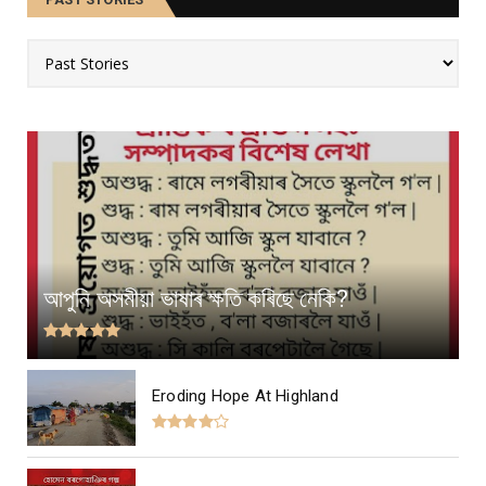
আপুনি অসমীয়া ভাষাৰ ক্ষতি কৰিছে নেকি?
Eroding Hope At Highland