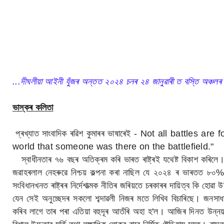
...দীঘলীয়া আইনী যুঁজৰ অন্তত ২০২৪ চনৰ ২৪ জানুৱাৰী ত বস্তি অঞ্চলৰ ৮০
ভাস্কৰ কলিতা
প্ৰখ্যাত সাংবাদিক ৰৱিশ কুমাৰৰ ভাষাৰেই - Not all battles a
world that someone was there on the battlefield.
স্বাধীনতাৰ ৭৬ বছৰ অতিক্ৰম কৰি ভাৰত ৰাষ্ট্ৰ‌ই যথেষ্ট বিকাশ কৰি
জৱাহৰলাল নেহৰুৱে নিশ্চয় কল্পনা কৰা নাছিল যে ২০২৪ ৰ ভাৰতত ৮০%
সংবিধানখনত ৰাষ্ট্ৰৰ নিৰ্দেশাত্মক নীতিৰ জৰি‌য়তে চৰকাৰৰ দায়িত্ব কি হোৱ
যেন সেই অনুচ্ছেদৰ সকলো শব্দাৱলী নিজৰ মতে লিখিব বিচাৰিছে। জনসাধাৰ
কৰিব লাগে তাৰ পৰা এতিয়া বহুদূৰ আতঁৰি অহা হ'ল। আজিৰ দিনত উন্নয়