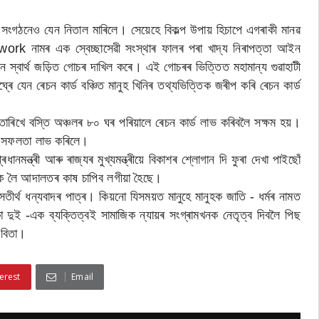
নেও যেন নিতাল মাৰিলে। সেয়েহে বিকল্প উপায় হিচাপে এগৰাকী মানৱ
k নামৰ এক স্বেচ্ছাসেৱী সংস্থাৰ ফালৰ পৰা খাদ্য নিৰাপত্তা আইন
 স্বাৰ্থ জড়িত গোচৰ দাখিল কৰে। এই গোচৰৰ ভিত্তিত মহামান্য গুৱাহাটী
্ৰে যেন ৰেচন কাৰ্ড বঞ্চিত মানুহ খিনিৰ তথ্যভিত্তিক জৰীপ কৰি ৰেচন কাৰ্ড
ে বস্তি অঞ্চলৰ ৮০ ঘৰ পৰিয়ালে ৰেচন কাৰ্ড লাভ কৰিবলৈ সক্ষম হয়।
ুদ্ৰ সফলতা লাভ কৰিলে।
্ত্ৰী আৰু ৰাজ্যৰ মুখ্যমন্ত্ৰীয়ে বিকাশৰ শ্লোগান দি ফুৰা দেখা পাইছোঁ
ক লৈ আদালতৰ কাষ চাপিব লগীয়া হৈছে।
্থ ধন্যবাদৰ পাত্ৰ। কিয়নো যিসময়ত মানুহে মানুহক জাতি - ধৰ্মৰ নামত
ুই -এক ব্যক্তিত্ব‌ই সামাজিক ন্যায়ৰ সংগ্ৰামখনক নেতৃত্ব দিবলৈ পিছ
কবিতা।
erest
Email