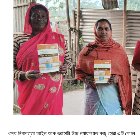
খাদ্য নিৰাপত্তা আইন আৰু
গুৱাহাটী উচ্চ ন্যায়ালয়ত ৰুজু হোৱা এটি গোচৰ