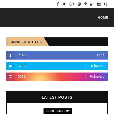
HOME
CONNECT WITH US
2340
Fans
3290
Followers
5212
Followers
LATEST POSTS
RURAL ECONOMY