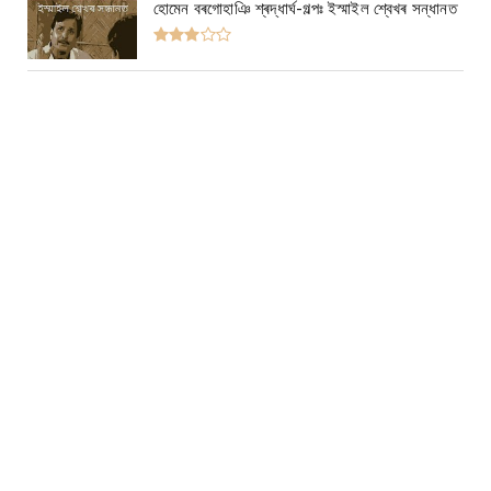
হোমেন বৰগোহাঞি শ্ৰদ্ধাৰ্ঘ-গল্পঃ ইস্মাইল শ্বেখৰ সন্ধানত