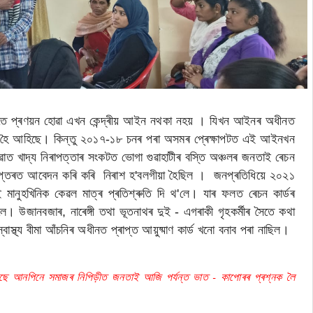
নতে প্ৰণয়ন হোৱা এখন কেন্দ্ৰীয় আইন নথকা নহয় । যিখন আইনৰ অধীনত
্থা কৰা হৈ আহিছে। কিন্তু ২০১৭-১৮ চনৰ পৰা অসমৰ প্ৰেক্ষাপটত এই আইনখন
ৱাত খাদ্য নিৰাপত্তাৰ সংকটত ভোগা গুৱাহাটীৰ বস্তি অঞ্চলৰ জনতাই ৰেচন
ৰ দপ্তৰত আবেদন কৰি কৰি নিৰাশ হ'বলগীয়া হৈছিল । জনপ্ৰতিধিয়ে ২০২১
 মানুহখিনিক কেৱল মাত্ৰ প্ৰতিশ্ৰুতি দি থ'লে। যাৰ ফলত ৰেচন কাৰ্ডৰ
ালে। উজানবজাৰ, নাৰেঙ্গী তথা ভূতনাথৰ দুই - এগৰাকী গৃহকৰ্মীৰ সৈতে কথা
্বাস্থ্য বীমা আঁচনিৰ অধীনত প্ৰাপ্ত আয়ুষ্মাণ কাৰ্ড খনো বনাব পৰা নাছিল।
ান দিছে আনপিনে সমাজৰ নিপিড়ীত জনতাই আজি পৰ্যন্ত ভাত - কাপোৰৰ প্ৰশ্নক লৈ