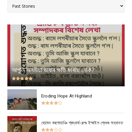
আপুনি অসমীয়া ভাষাৰ ক্ষতি কৰিছে নেকি?
Eroding Hope At Highland
হোমেন বৰগোহাঞি শ্ৰদ্ধাৰ্ঘ-গল্পঃ ইস্মাইল শ্বেখৰ সন্ধানত