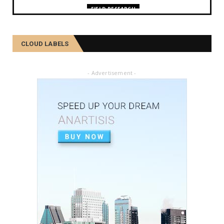
FIELD RESEARCH
কমলা, মালতীহঁতে কিদৰে পোহৰাইছে সমাজ
February 27, 2025
CLOUD LABELS
FIELD RESEARCH
আৱৰ্জনাক সম্পদলৈ ৰূপান্তৰ কৰে যিসকল শ্ৰমজীৱীয়ে...
- Advertisement -
February 04, 2025
FIELD RESEARCH
একালৰ উগ্ৰপন্থী কবলিত দূৰ্গম গাঁৱৰ পৰা ৰাষ্ট্ৰীয় পৰ্যায়লৈ ময়...
December 26, 2024
SOCIAL
দৰিদ্ৰতাৰ প্ৰাচীৰ অতিক্ৰমি ডিপ্লিঙৰ পৰা সাহিত্য জগত, শ্ৰমিক ...
December 21, 2024