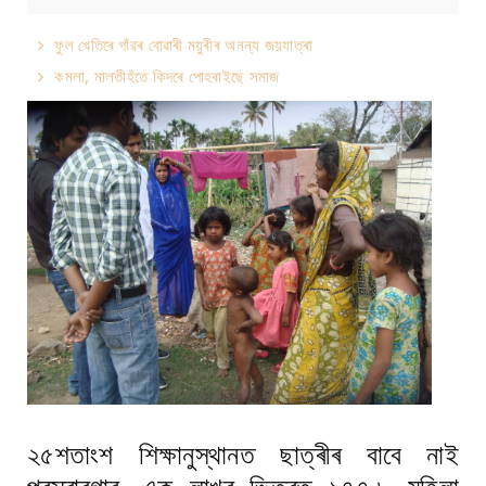
ফুল খেতিৰে গাঁৱৰ বোৱাৰী ময়ুৰীৰ অনন্য জয়যাত্ৰা
কমলা, মালতীহঁতে কিদৰে পোহৰাইছে সমাজ
২৫শতাংশ শিক্ষানুস্থানত ছাত্ৰীৰ বাবে নাই