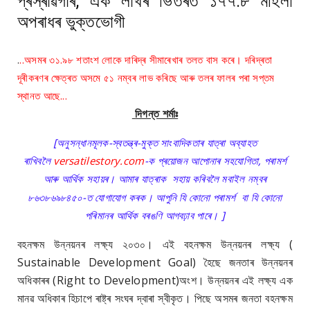
প্ৰস্ৰাৱগাৰ, এক লাখৰ ভিতৰত ১৭৭.৮ মহিলা
অপৰাধৰ ভুক্তভোগী
.
..অসমৰ ৩১.৯৮ শতাংশ লোকে দাৰিদ্ৰ সীমাৰেখাৰ তলত বাস কৰে। দৰিদ্ৰতা
দূৰীকৰণৰ ক্ষেত্ৰত অসমে ৫১ নম্বৰ লাভ কৰিছে আৰু তলৰ ফালৰ পৰা সপ্তম
স্থানত আছে...
দিগন্ত শৰ্মাঃ
[
অনুসন্ধানমূলক-স্বতন্ত্ৰ-
মু
ক্ত সাংবাদিকতাৰ যাত্ৰা অব্যাহত
ৰাখিবলৈ
versatilestory.com
-ক প্ৰয়োজন আপোনাৰ সহযোগিতা, পৰামৰ্শ
আৰু আৰ্থিক সহায়ৰ। আমাৰ যাত্ৰাক সহায় কৰিবলৈ মবাইল নম্বৰ
৮৬৩৮৬৯৮৪৫০-ত যোগাযোগ কৰক। আপুনি
যি কোনো
পৰামৰ্শ
বা
যি কোনো
পৰিমানৰ আৰ্থিক বৰঙণি আগবঢ়াব পাৰে। ]
ব
হনক্ষম উন্নয়নৰ লক্ষ্য ২০৩০। এই বহনক্ষম উন্নয়নৰ লক্ষ্য (
Sustainable Development Goal) হৈছে জনতাৰ উন্নয়নৰ
অধিকাৰৰ (Right to Development)অংশ। উন্নয়নৰ এই লক্ষ্য এক
মানৱ অধিকাৰ হিচাপে ৰাষ্ট্ৰ সংঘৰ দ্বাৰা স্বীকৃত। পিছে অসমৰ জনতা বহনক্ষম