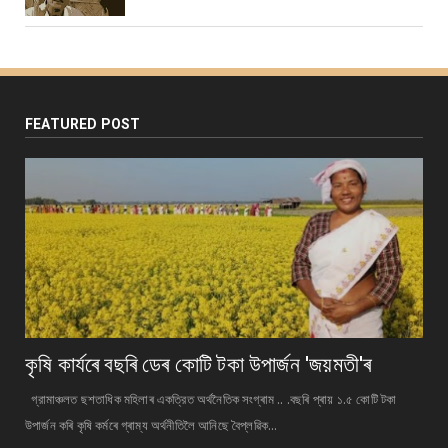
FEATURED POST
কৃষি কাৰ্যৰে বছৰি ডেৰ কোটি টকা উপার্জন 'জয়মতী'ৰ
গ্রামাঞ্চলত ছশতাধিক মহিলাৰ একত্রিত অর্থনৈতিক সংগ্ৰাম .. .বছৰি প্ৰায় ১.৫ কোটি টকা
উপাৰ্জন কৰি কৃষি কৰ্মৰে গ্ৰাম্য অর্থনীতিলৈ আনিছে বৈপ্লৱিক...