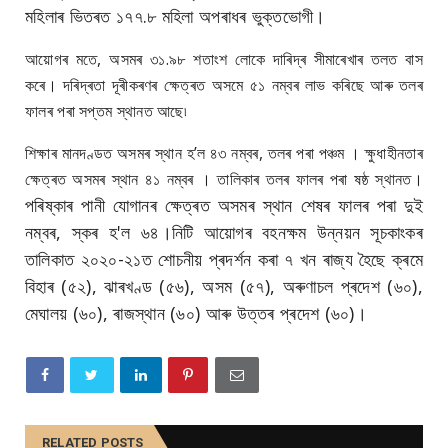
মহিলাৰ ভিতৰত ১৭৭.৮ মহিলা অপৰাধৰ ভুক্তভোগী।
আয়োগৰ মতে, অসমৰ ৩১.৯৮ শতাংশ লোকে দাৰিদ্ৰ সীমাৰেখাৰ তলত বাস
কৰে। দৰিদ্ৰতা দূৰীকৰণৰ ক্ষেত্ৰত অসমে ৫১ নম্বৰ লাভ কৰিছে আৰু তলৰ
ফালৰ পৰা সপ্তম স্থানত আছে৷
শিক্ষাৰ মানদণ্ডত অসমৰ স্থান হ’ল ৪৩ নম্বৰ, তলৰ পৰা পঞ্চম । ক্ষুধাহীনতাৰ
ক্ষেত্ৰত অসমৰ স্থান ৪১ নম্বৰ । তালিকাৰ তলৰ ফালৰ পৰা ষষ্ঠ স্থানত।
পৰিষ্কাৰ পানী যোগানৰ ক্ষেত্ৰত অসমৰ স্থান শেষৰ ফালৰ পৰা দুই
নম্বৰ, স্কৰ হ'ল ৬৪।
নিটি আয়োগৰ বহনক্ষম উন্নয়ন সূচকাংকৰ
তালিকাত ২০২০-২১ত শোচনীয় প্ৰদৰ্শন কৰা ৭ খন ৰাজ্য হৈছে ক্ৰমে
বিহাৰ (৫২), ঝাৰখণ্ড (৫৬), অসম (৫৭), অৰুণাচল প্ৰদেশ (৬০),
মেঘালয় (৬০), ৰাজস্থান (৬০) আৰু উত্তৰ প্ৰদেশ (৬০)।
RELATED POSTS