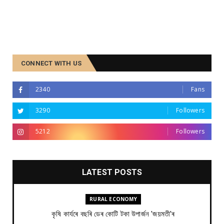
CONNECT WITH US
2340
Fans
3290
Followers
5212
Followers
LATEST POSTS
RURAL ECONOMY
কৃষি কাৰ্যৰে বছৰি ডেৰ কোটি টকা উপার্জন 'জয়মতী'ৰ