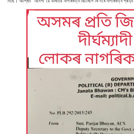
দিছে। আশ্ৰিত "বিদেশী"য়ে ভাৰতীয় নাগৰিকত্ব বিচাৰিলে কি দৰে নাগৰিকত্ব গ্ৰাহ্য কৰ