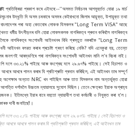
া
ই প্ৰতিক্ৰিয়া প্ৰকাশ কৰে এইদৰে:--''অসমত নিৰ্বাচনৰ আগমুহুৰ্তত যোৱা ১৯ মাৰ্চ
অধিসূচনাৰ উদ্ধৃতি দি অসম চৰকাৰে অসমৰ কেইবাখনো জিলাৰ আয়ুক্ত, উপায়ুক্ত তথা
ান আৰু বাংলাদেশৰ পৰা অহা কেতবোৰ লোকক যিসকলৰ "Long Term VISA" আছে
খনত ধৰ্মীয় উৎপীড়নৰ বলি হোৱা লোকসকলক নাগৰিকত্ব প্ৰদান কৰিবলৈ নাগৰিকত্ব
এতিয়ালৈকে নাগৰিকত্ব সংশোধনী আইনখনৰ বিধি প্ৰস্তুত নকৰাকৈ "Long Term
ী আইনখন বলৱত কৰাৰ প্ৰচেষ্টা গ্ৰহণ কৰিছে নেকি? যদি এনেকুৱা হয়, তেন্তে
সমৰ জনগণই আৰম্ভণিৰে পৰা নাগৰিকত্ব সংশোধনী আইনখন মানি ল'ব বিচৰা নাই।
িজেপি দলে ৩৩.২১% পাইছে আৰু কংগ্ৰেছ দলে ২৯.৬৭% পাইছে। সেই হিচাপত ও
ৰে আখৰে পালন কৰাৰ যি প্ৰতিশ্ৰুতি প্ৰদান কৰিছিল, এই আইনখন তাৰ সম্পূৰ্ণ
 অপেক্ষাৰ অন্তত NRC খন পাইছিল আৰু তাত যিসকলৰ নাম অন্তৰ্ভুক্ত হোৱা
ত্তি দৰ্শাবলৈ উচ্চতম ন্যায়ালয়ে সুযোগ দিছিল। তেনে ক্ষেত্ৰত ইয়াক অগ্ৰাহ্য
্যজনক। ইতিমধ্যে ইয়াৰ বাবে বহুতো ন্যায়াধীশ তথা কৰ্মচাৰী ও নিযুক্ত কৰা হ'ল।
চৰকাৰক দাবী জনাইছোঁ।
বিজেপি দলে ৩৩.২১% পাইছে আৰু কংগ্ৰেছ দলে ২৯.৬৭% পাইছে। সেই হিচাপত ও
ি আখৰে আখৰে পালন কৰাৰ যি প্ৰতিশ্ৰুতি প্ৰদান কৰিছিল, এই আইনখন তাৰ