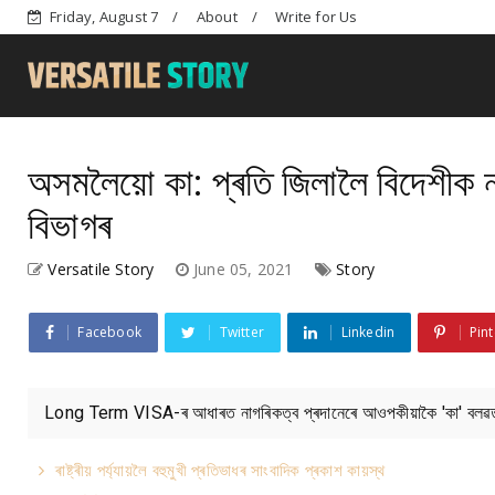
Friday, August 7
About
Write for Us
অসমলৈয়ো কা: প্ৰতি জিলালৈ বিদেশীক নাগৰ
বিভাগৰ
Versatile Story
June 05, 2021
Story
Facebook
Twitter
Linkedin
Pint
Long Term VISA-ৰ আধাৰত নাগৰিকত্ব প্ৰদানেৰে আওপকীয়াকৈ 'কা' বলৱত 
ৰাষ্ট্ৰীয় পৰ্য্যায়লৈ বহুমুখী প্ৰতিভাধৰ সাংবাদিক প্ৰকাশ কায়স্থ