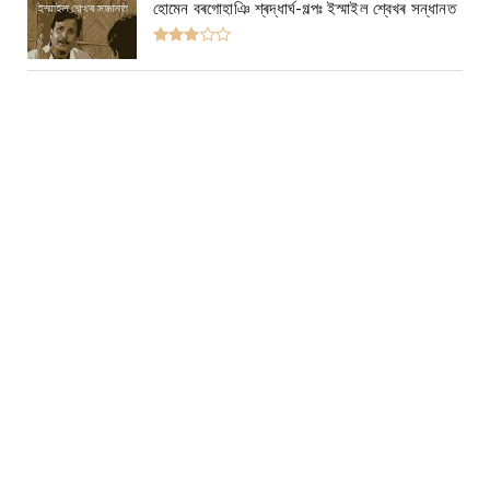
হোমেন বৰগোহাঞি শ্ৰদ্ধাৰ্ঘ-গল্পঃ ইস্মাইল শ্বেখৰ সন্ধানত