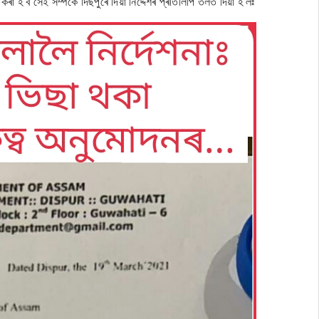
া হ'ব সেই সম্পৰ্কে দিছপুৰে দিয়া নিৰ্দ্দেশৰ প্ৰতিলিপি তলত দিয়া হ'লঃ