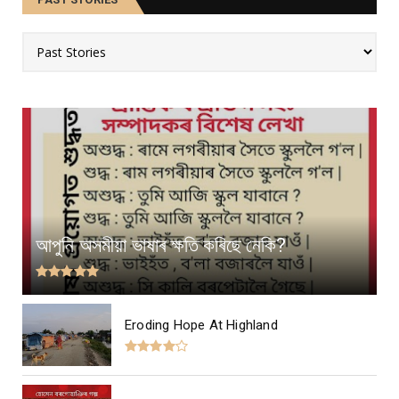
আপুনি অসমীয়া ভাষাৰ ক্ষতি কৰিছে নেকি?
Eroding Hope At Highland