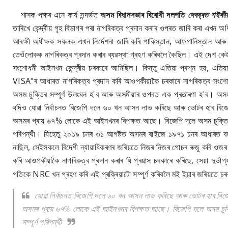
শাসক পক্ষৰ এনে কাৰ্য সন্দৰ্ভত
অসম বিধানসভাৰ বিৰোধী দলপতি
দেবব্ৰত শইকীয়
তাৰিখে কেন্দ্ৰীয় গৃহ বিভাগৰ পৰা নাগৰিকত্ব প্ৰদান কৰাৰ ওপৰত জাৰি কৰা এখন 
আৰক্ষী অধীক্ষক সকলক এখন নিৰ্দেশনা জাৰি কৰি পাকিস্তান, আফগানিস্ত
তেওঁলোকক নাগৰিকত্ব প্ৰদান কৰাৰ ব্যৱস্থা গ্ৰহণ কৰিবলৈ কৈছিল। এই দেশ কেই
সংশোধনী আইনখন কেন্দ্ৰীয় চৰকাৰে আনিছিল। কিন্তু এতিয়া প্ৰশ্ন হয়, 
VISA"ৰ আধাৰত নাগৰিকত্ব প্ৰদান কৰি আওপকীয়াকৈ চৰকাৰে নাগৰিকত্ব সংশোধন
অসম চুক্তিৰ সম্পূৰ্ণ উলংঘন হ'ব আৰু অসমীয়াৰ ওপৰত এক প্ৰতাৰণা হ'ব। অ
যদিও যোৱা নিৰ্বাচনত বিজেপি দলে ৬০ খন আসন লাভ কৰিছে আৰু ভোটৰ হাৰ ব
অসমৰ প্ৰায় ৬৭% লোকে এই আইনখনৰ বিপক্ষত আছে। বিজেপি দলে অসম চুক্তি আখ
পৰিপন্থী। যিহেতু ২০১৯ চনৰ ৩১ আগষ্টত অসমৰ ৰাইজে ১৯৭১ চনৰ আধাৰত বহু
নাছিল, সেইসকলে বিদেশী ন্যায়াধিকৰণৰ জৰিয়তে নিজৰ নিজৰ গোচৰ ৰুজু কৰি ওজৰ আপ
কৰি আওপকীয়াকৈ নাগৰিকত্ব প্ৰদান কৰাৰ যি প্ৰয়াস চৰকাৰে কৰিছে, সেয়া দুৰ্ভাগ
গতিকে NRC খন গ্ৰহণ কৰি এই প্ৰক্ৰিয়াটো সম্পূৰ্ণ কৰিবলৈ মই ইয়াৰ জৰিয়তে 
যোৱা নিৰ্বাচনত বিজেপি দলে ৬০ খন আসন লাভ কৰিছে আৰু ভোটৰ হাৰ 
অসমৰ প্ৰায় ৬৭% লোকে এই আইনখনৰ বিপক্ষত আছে। বিজেপি দলে অসম চুক্ত
সম্পূৰ্ণ পৰিপন্থী