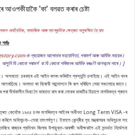
ওপকীয়াকৈ 'কা' বলৱত কৰাৰ চেষ্টা
 অৰ্থনৈতিক, সামাজিক আৰু সাংস্কৃতিক ক্ষেত্ৰত অসুৰক্ষিত হৈ যাব
 শৰ্মাঃ
lestory.com
-ক প্ৰয়োজন আপোনাৰ সহযোগিতা, পৰামৰ্শ আৰু আৰ্থিক সহায়ৰ।
। আপুনি
যি কোনো
পৰামৰ্শ
বা
যি কোনো পৰিমানৰ আৰ্থিক বৰঙণি আগবঢ়াব পাৰে। ]
ৰিছে। অসমতো চৰকাৰে এই আইন বলবৎ কৰিবলৈ প্ৰস্তুতি চলাইছে। এই আইন খনৰ
বলৈ আগবাঢ়িছে। অসমত কা বিৰোধী আন্দোলনে কি ৰূপ ধৰিছিল সেয়া সকলোৱে জানে।
পৰা দীৰ্ঘকালীন ভিছা লৈ ভাৰতত বাস কৰা লোকৰ ভাৰতীয় হিচাপে নাগৰিকত্ব প্ৰদান
েক্ষেত্ৰত কেনেকৈ ১৯৫৫ চনৰ নাগৰিকত্ব আইনৰ অধীনত Long Term VISA -ৰ
ৰিলে অধিসূচনা--সেয়া তাৎপৰ্যপূণ। ইফালে কেন্দ্ৰীয় গৃহ মন্ত্ৰালয়ৰ অধিসুচনা সহ
খে ৰাজ্যৰ প্ৰতিখন জিলাৰ উপায়ুক্ত-আৰক্ষী অধীক্ষকলৈ এই সন্দৰ্ভত নিৰ্দ্দেশনা