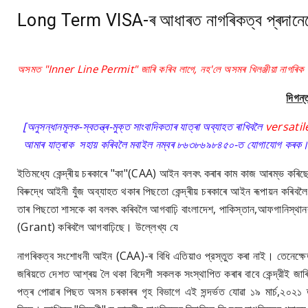
Long Term VISA-ৰ আধাৰত নাগৰিকত্ব প্ৰদানেৰে আ
অসমত "Inner Line Permit" জাৰি কৰিব লাগে, নহ'লে অসমৰ খিলঞ্জীয়া নাগৰিক সকল
দিগন্ত
[
অনুসন্ধানমূলক-স্বতন্ত্ৰ-
মু
ক্ত সাংবাদিকতাৰ যাত্ৰা অব্যাহত ৰাখিবলৈ
versati
আমাৰ যাত্ৰাক সহায় কৰিবলৈ মবাইল নম্বৰ ৮৬৩৮৬৯৮৪৫০-ত যোগাযোগ কৰক
ইতিমধ্যে কেন্দ্ৰীয় চৰকাৰে "কা"(CAA) আইন বলবৎ কৰাৰ কাম কাজ আৰম্ভ ক
বিৰুদ্ধে আইনী যুঁজ অব্যাহত থকাৰ পিছতো কেন্দ্ৰীয় চৰকাৰে আইন ৰূপায়ন কৰি
তাৰ পিছতো শাসকে কা বলবৎ কৰিবলৈ আগবাঢ়ি বাংলাদেশ, পাকিস্তান,আফগানিস্থানৰ 
(Grant) কৰিবলৈ আগবাঢ়িছে। উল্লেখ্য যে
নাগৰিকত্ব সংশোধনী আইন (CAA)-ৰ বিধি এতিয়াও প্রস্তুত কৰা নাই। তেন
জৰিয়তে দেশত আশ্ৰয় লৈ থকা বিদেশী সকলক সংস্থাপিত কৰাৰ বাবে কেন্দ্রীই জাৰি ক
পত্ৰ পোৱাৰ পিছত অসম চৰকাৰৰ গৃহ বিভাগে এই সন্দৰ্ভত যোৱা ১৯ মাৰ্চ,২০২১ তাৰি