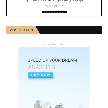
ফুল খেতিৰে গাঁৱৰ বোৱাৰী ময়ুৰীৰ অনন্য জয়যাত্ৰা
March 29, 2025
FIELD RESEARCH
কমলা, মালতীহঁতে কিদৰে পোহৰাইছে সমাজ
February 27, 2025
CLOUD LABELS
FIELD RESEARCH
আৱৰ্জনাক সম্পদলৈ ৰূপান্তৰ কৰে যিসকল শ্ৰমজীৱীয়ে...
- Advertisement -
February 04, 2025
FIELD RESEARCH
একালৰ উগ্ৰপন্থী কবলিত দূৰ্গম গাঁৱৰ পৰা ৰাষ্ট্ৰীয় পৰ্যায়লৈ ময়...
December 26, 2024
SOCIAL
দৰিদ্ৰতাৰ প্ৰাচীৰ অতিক্ৰমি ডিপ্লিঙৰ পৰা সাহিত্য জগত, শ্ৰমিক ...
December 21, 2024