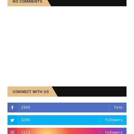
NO COMMENTS
CONNECT WITH US
2340
Fans
3290
Followers
5212
Followers