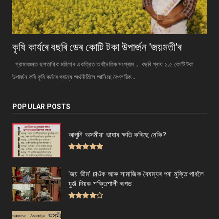
কৃষি কাৰ্যৰে বছৰি ডেৰ কোটি টকা উপার্জন 'জয়মতী'ৰ
গ্রামাঞ্চলত ছশতাধিক মহিলাৰ একত্রিত অর্থনৈতিক সংগ্ৰাম .. .বছৰি প্ৰায় ১.৫ কোটি টকা
উপাৰ্জন কৰি কৃষি কৰ্মৰে গ্ৰাম্য অর্থনীতিলৈ আনিছে বৈপ্লৱিক...
POPULAR POSTS
আপুনি অসমীয়া ভাষাৰ ক্ষতি কৰিছে নেকি?
'জয় ভীম' চাওঁক আৰু সামাজিক বৈষম্যৰ পৰা মুক্তি পাবলৈ
যুজঁ দিয়ক শক্তিশালী ৰূপত