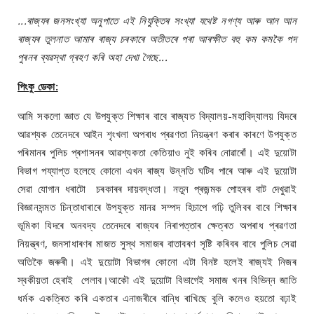
...ৰাজ্যৰ জনসংখ্যা অনুপাতে এই নিযুক্তিৰ সংখ্যা যথেষ্ট নগণ্য আৰু আন আন
ৰাজ্যৰ তুলনাত আমাৰ ৰাজ্য চৰকাৰে অতীতৰে পৰা আৰক্ষীত বহু কম কমকৈ পদ
পুৰনৰ ব্যৱস্থা গ্ৰহণ কৰি অহা দেখা গৈছে...
পিংকু ডেকা:
আমি সকলো জ্ঞাত যে উপযুক্ত শিক্ষাৰ বাবে ৰাজ্যত বিদ্যালয়-মহাবিদ্যালয় যিদৰে
আৱশ্যক তেনেদৰে আইন শৃংখলা অপৰাধ প্ৰৱণতা নিয়ন্ত্ৰণ কৰাৰ কাৰণে উপযুক্ত
পৰিমানৰ পুলিচ প্ৰশাসনৰ আৱশ্যকতা কেতিয়াও নুই কৰিব নোৱাৰোঁ। এই দুয়োটা
বিভাগ পয্যাপ্ত হলেহে কোনো এখন ৰাজ্য উন্নতি ঘটিব পাৰে আৰু এই দুয়োটা
সেৱা যোগান ধৰাটো চৰকাৰৰ দায়বদ্ধতা। নতুন প্ৰজন্মক পোহৰৰ বাট দেখুৱাই
বিজ্ঞানসন্মত চিন্তাধাৰাৰে উপযুক্ত মানৱ সম্পদ হিচাপে গঢ়ি তুলিবৰ বাবে শিক্ষাৰ
ভূমিকা যিদৰে অনবদ্য তেনেদৰে ৰাজ্যৰ নিৰাপত্তাৰ ক্ষেত্ৰত অপৰাধ প্ৰৱণতা
নিয়ন্ত্ৰণ, জনসাধাৰণৰ মাজত সুস্থ সমাজৰ বাতাবৰণ সৃষ্টি কৰিবৰ বাবে পুলিচ সেৱা
অতিকৈ জৰুৰী। এই দুয়োটা বিভাগৰ কোনো এটা বিনষ্ট হলেই ৰাজ্যই নিজৰ
স্বকীয়তা হেৰাই পেলাব।আকৌ এই দুয়োটা বিভাগেই সমাজ খনৰ বিভিন্ন জাতি
ধৰ্মক একত্ৰিত কৰি একতাৰ এনাজৰীৰে বান্ধি ৰাখিছে বুলি কলেও হয়তো বঢ়াই