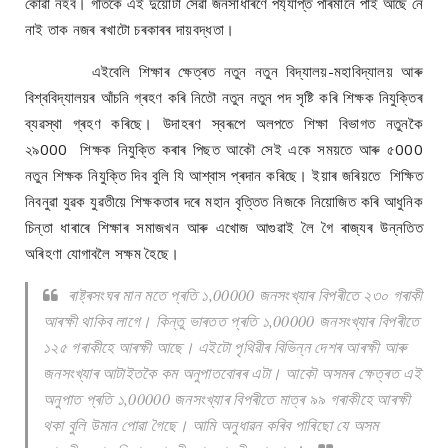
কোৱা নহব। গতিকে এই দুয়োটা সেৱা জনসাধাৰণে পৰ্য্যাপ্ত পৰিমানে পাই আছে নে
নাই তাক নজৰ ৰখাটো চৰকাৰৰ দায়বদ্ধতা।
এইবেলি শিক্ষাৰ ক্ষেত্ৰত নতুন নতুন বিদ্যালয়-মহাবিদ্যালয় আৰু
বিশ্ববিদ্যালয়ৰ আঁচনি গ্ৰহণ কৰি নিতৌ নতুন নতুন পদ সৃষ্টি কৰি শিক্ষক নিযুক্তিৰ
ব্যৱস্থা গ্ৰহণ কৰিছে। উদাহৰণ স্বৰূপে অলপতে শিক্ষা বিভাগত নতুনকৈ
২৯000 শিক্ষক নিযুক্তি কৰাৰ পিছত আকৌ সেই একে সময়তে আৰু ৫000
নতুন শিক্ষক নিযুক্তি দিব বুলি যি আশ্বাস প্ৰদান কৰিছে। ইয়াৰ জৰিয়তে শিক্ষিত
নিবনুৱা যুৱক যুৱতীয়ে শিক্ষকতাৰ দৰে মহান বৃত্তিত নিজকে নিয়োজিত কৰি আধুনিক
চিন্তা ধাৰাৰে শিক্ষাৰ সমাজখন আৰু এখোজ আগুৱাই লৈ গৈ ৰাজ্যৰ উন্নতিত
অৰিহণা যোগাবলৈ সক্ষম হৈছে।
ৰাষ্ট্ৰসংঘৰ মান মতে প্ৰতি ১,00000 জনসংখ্যাৰ বিপৰীতে ২৩০ গৰাকী
আৰক্ষী থাকিব লাগে। কিন্তু ভাৰতত প্ৰতি ১,00000 জনসংখ্যাৰ বিপৰীতে
১২৫ গৰাকীহে আৰক্ষী আছে। এইটো পৃথিৱীৰ বিভিন্ন দেশৰ আৰক্ষী আৰু
জনসংখ্যাৰ আটাইতকৈ কম অনুপাতবোৰৰ এটা। আকৌ অসমৰ ক্ষেত্ৰত এই
অনুপাত প্ৰতি ১,00000 জনসংখ্যাৰ বিপৰীতে মাত্ৰ ৯৯ গৰাকীহে আৰক্ষী
থকা বুলি উমান পোৱা গৈছে। আমি অনুধাৱন কৰিব পাৰিছো যে অসম