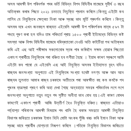
অসম আৰক্ষী উপ পৰিদৰ্শক পদৰ ভৰ্তি বিভিন্ন বিপদ বিঘিনীৰ মাজেৰে সুদীর্ঘ ৩ বছৰ
অতিক্ৰম কৰাৰ পিছত ২০২১ চনতহে নিযুক্তি প্ৰদান কৰিলে।কিন্তু এইটো কব
লাগিব যে নিযুক্তিৰ ক্ষেত্ৰত নিকা আৰু স্বচ্ছ ভাব মূৰ্তি প্ৰদৰ্শন কৰিলে ৷ কিন্তু
অসমৰ দৰে এখন জনবহুল ৰাজ্যত এইবেলি আৰক্ষী উপ পৰিদৰ্শকৰ মাত্ৰ ৫৯৭ টা
পদহে পূৰণ কৰা হল যদিও তাৰ পৰিবৰ্তে প্ৰায় ১৫০০ প্ৰাৰ্থী ইতিমধ্যে বিভিন্ন কষ্ট
সমস্যা আৰু বিপদ বিঘিনীৰ মাজেৰে দৰিদ্ৰতাকো নেওচি অতি কাইটিয়া পথ অতিক্ৰম
কৰি এই এছ আই পৰীক্ষাৰ সকলোবোৰ স্তৰ পাৰ কৰিবলৈ সক্ষম হোৱাৰ পিছতো
একাংশ প্ৰাৰ্থীয়ে নিযুক্তিৰ পৰা বঞ্চিত হব লগীয়া হৈছে । ইয়াৰ কাৰণ স্বৰূপে আমি
এইটো কব পাৰো যে এইবেলি এছ আই নিযুক্তি অসমৰ ইতিহাসত বৃহৎ যদিও
ৰাজ্যৰ জনসংখ্যা অনুপাতে এই নিযুক্তিৰ সংখ্যা যথেষ্ট নগণ্য আৰু আন আন
ৰাজ্যৰ তুলনাত আমাৰ ৰাজ্য চৰকাৰে অতীতৰে পৰা আৰক্ষীত বহু কম কমকৈ পদ
পুৰনৰ ব্যৱস্থা গ্ৰহণ কৰি অহা দেখা গৈছে অন্যহাতে সময়ৰ পৰিবৰ্তনৰ লগে লগে
জনসংখ্যা অনুপাতে নতুন নতুন পদ সৃষ্টিত অনীহা ভাব বোধ হয়।এই কাৰণ বোৰৰ
কাৰণেই একাংশ প্ৰাৰ্থী আজি উত্তীৰ্ণ হৈও নিযুক্তি বঞ্চিত। ৰাজ্যত এতিয়াও
পৰ্য্যাপ্ত পৰিমাণৰ আৰক্ষী বিষয়াৰ পদ খালি হৈ থকাৰ সময়তে আৰক্ষী নিযুক্তি
বিভাগৰ জৰিয়তে চৰকাৰৰ ইমান খিনি মোটা অংকৰ পুঁজি খৰচ কৰি ইমান নিকা আৰু
স্বচ্ছ ভাবে প্ৰাৰ্থীৰ যোগ্যতা নিৰূপণ কৰিলে ।গতিকে নিযুক্তি বিভাগৰ জৰিয়তে