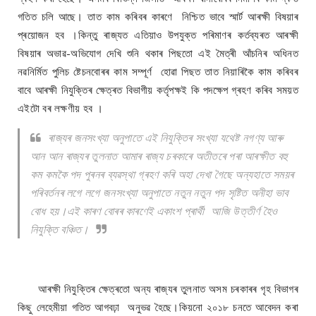
গতিত চলি আছে। তাত কাম কৰিবৰ কাৰণে নিশ্চিত ভাবে স্মাৰ্ট আৰক্ষী বিষয়াৰ
প্ৰয়োজন হব ।কিন্তু ৰাজ্যত এতিয়াও উপযুক্ত পৰিমাণৰ কৰ্তব্যৰত আৰক্ষী
বিষয়াৰ অভাৱ-অভিযোগ দেখি শুনি থকাৰ পিছতো এই মৈত্ৰী আঁচনিৰ অধিনত
নৱনিৰ্মিত পুলিচ ষ্টেচনবোৰৰ কাম সম্পূৰ্ণ হোৱা পিছত তাত নিয়াৰিকৈ কাম কৰিবৰ
বাবে আৰক্ষী নিযুক্তিৰ ক্ষেত্ৰত বিভাগীয় কর্তৃপক্ষই কি পদক্ষেপ গ্ৰহণ কৰিব সময়ত
এইটো বৰ লক্ষণীয় হব ।
ৰাজ্যৰ জনসংখ্যা অনুপাতে এই নিযুক্তিৰ সংখ্যা যথেষ্ট নগণ্য আৰু
আন আন ৰাজ্যৰ তুলনাত আমাৰ ৰাজ্য চৰকাৰে অতীতৰে পৰা আৰক্ষীত বহু
কম কমকৈ পদ পুৰনৰ ব্যৱস্থা গ্ৰহণ কৰি অহা দেখা গৈছে অন্যহাতে সময়ৰ
পৰিবৰ্তনৰ লগে লগে জনসংখ্যা অনুপাতে নতুন নতুন পদ সৃষ্টিত অনীহা ভাব
বোধ হয়।এই কাৰণ বোৰৰ কাৰণেই একাংশ প্ৰাৰ্থী আজি উত্তীৰ্ণ হৈও
নিযুক্তি বঞ্চিত।
আৰক্ষী নিযুক্তিৰ ক্ষেত্ৰতো অন্য ৰাজ্যৰ তুলনাত অসম চৰকাৰৰ গৃহ বিভাগৰ
কিছু লেহেমীয়া গতিত আগবঢ়া অনুভৱ হৈছে।কিয়নো ২০১৮ চনতে আবেদন কৰা