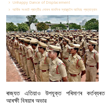
Unhappy Dance of Displacement
আৰ্থিক সংকটে প্ৰান্তীয় লোকৰ মানসিক স্বাস্থ্যলৈ আনিছে প্ৰত্যাহ্বান
ৰাজ্যত এতিয়াও উপযুক্ত পৰিমাণৰ কৰ্তব্যৰত
আৰক্ষী বিষয়াৰ অভাৱ