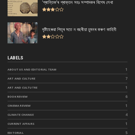
'প্ৰান্তিক'ৰ প্ৰাক্তন সহঃ সম্পাদকৰ বিশেষ লেখা
দৃষ্টিহেৰুৱা পিতৃৰ সতে ন বছৰীয়া চুমনৰ কৰুণ কাহিনী
LABELS
1
ABOUT US AND EDITORIAL TEAM
7
ART AND CULTURE
1
ART AND CULTUTRE
6
BOOK REVIEW
1
CINEMA REVIEW
4
CLIMATE CHANGE
1
CURRENT AFFAIRS
5
EDITORIAL