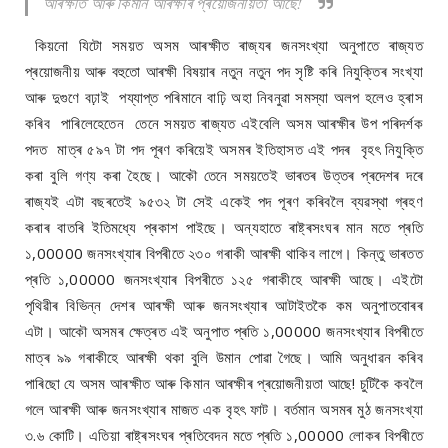
আৰক্ষীত আৰু কিমান আৰক্ষীৰ প্ৰয়োজনীয়তা আছে!
কিয়নো যিটো সময়ত অসম আৰক্ষীত ৰাজ্যৰ জনসংখ্যা অনুপাতে ৰাজ্যত
প্ৰয়োজনীয় আৰু বহুতো আৰক্ষী বিষয়াৰ নতুন নতুন পদ সৃষ্টি কৰি নিযুক্তিৰ সংখ্যা
আৰু দুগুণে বঢ়াই পয্যাপ্ত পৰিমানে বাঢ়ি অহা নিবনুৱা সমস্যা অলপ হলেও হ্ৰাস
কৰিব পাৰিলেহেতেন তেনে সময়ত ৰাজ্যত এইবেলি অসম আৰক্ষীৰ উপ পৰিদৰ্শক
পদত মাত্ৰ ৫৯৭ টা পদ পূৰণ কৰিয়েই অসমৰ ইতিহাসত এই পদৰ বৃহৎ নিযুক্তি
কৰা বুলি গণ্য কৰা হৈছে। আকৌ তেনে সময়তেই ভাৰতৰ উত্তৰ প্ৰদেশৰ দৰে
ৰাজ্যই এটা বছৰতেই ৯৫৩২ টা সেই একেই পদ পূৰণ কৰিবলৈ ব্যৱস্থা গ্ৰহণ
কৰাৰ বাতৰি ইতিমধ্যে প্ৰকাশ পাইছে। অন্যহাতে ৰাষ্ট্ৰসংঘৰ মান মতে প্ৰতি
১,00000 জনসংখ্যাৰ বিপৰীতে ২৩০ গৰাকী আৰক্ষী থাকিব লাগে। কিন্তু ভাৰতত
প্ৰতি ১,00000 জনসংখ্যাৰ বিপৰীতে ১২৫ গৰাকীহে আৰক্ষী আছে। এইটো
পৃথিৱীৰ বিভিন্ন দেশৰ আৰক্ষী আৰু জনসংখ্যাৰ আটাইতকৈ কম অনুপাতবোৰৰ
এটা। আকৌ অসমৰ ক্ষেত্ৰত এই অনুপাত প্ৰতি ১,00000 জনসংখ্যাৰ বিপৰীতে
মাত্ৰ ৯৯ গৰাকীহে আৰক্ষী থকা বুলি উমান পোৱা গৈছে। আমি অনুধাৱন কৰিব
পাৰিছো যে অসম আৰক্ষীত আৰু কিমান আৰক্ষীৰ প্ৰয়োজনীয়তা আছে! চুটিকৈ কবলৈ
গলে আৰক্ষী আৰু জনসংখ্যাৰ মাজত এক বৃহৎ ফাট। বৰ্তমান অসমৰ মুঠ জনসংখ্যা
৩.৬ কোটি। এতিয়া ৰাষ্ট্ৰসংঘৰ প্ৰতিবেদন মতে প্ৰতি ১,00000 লোকৰ বিপৰীতে