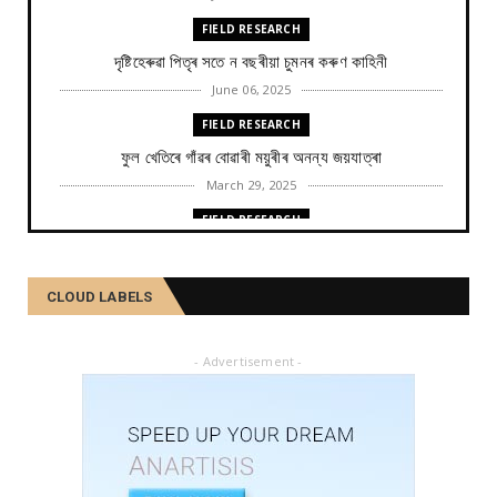
FIELD RESEARCH
দৃষ্টিহেৰুৱা পিতৃৰ সতে ন বছৰীয়া চুমনৰ কৰুণ কাহিনী
June 06, 2025
FIELD RESEARCH
ফুল খেতিৰে গাঁৱৰ বোৱাৰী ময়ুৰীৰ অনন্য জয়যাত্ৰা
March 29, 2025
FIELD RESEARCH
কমলা, মালতীহঁতে কিদৰে পোহৰাইছে সমাজ
February 27, 2025
CLOUD LABELS
FIELD RESEARCH
আৱৰ্জনাক সম্পদলৈ ৰূপান্তৰ কৰে যিসকল শ্ৰমজীৱীয়ে...
- Advertisement -
February 04, 2025
FIELD RESEARCH
একালৰ উগ্ৰপন্থী কবলিত দূৰ্গম গাঁৱৰ পৰা ৰাষ্ট্ৰীয় পৰ্যায়লৈ ময়...
December 26, 2024