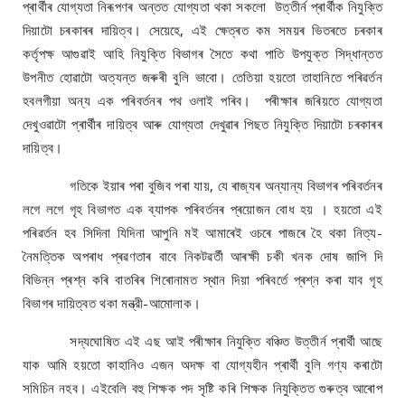
প্ৰাৰ্থীৰ যোগ্যতা নিৰূপণৰ অন্তত যোগ্যতা থকা সকলো উত্তীৰ্ন প্ৰাৰ্থীক নিযুক্তি
দিয়াটো চৰকাৰৰ দায়িত্ব। সেয়েহে, এই ক্ষেত্ৰত কম সময়ৰ ভিতৰতে চৰকাৰ
কর্তৃপক্ষ আগুৱাই আহি নিযুক্তি বিভাগৰ সৈতে কথা পাতি উপযুক্ত সিদ্ধান্তত
উপনীত হোৱাটো অত্যন্ত জৰুৰী বুলি ভাবো। তেতিয়া হয়তো তাহানিতে পৰিৱৰ্তন
হবলগীয়া অন্য এক পৰিবৰ্তনৰ পথ ওলাই পৰিব। পৰীক্ষাৰ জৰিয়তে যোগ্যতা
দেখুওৱাটো প্ৰাৰ্থীৰ দায়িত্ব আৰু যোগ্যতা দেখুৱাৰ পিছত নিযুক্তি দিয়াটো চৰকাৰৰ
দায়িত্ব।
গতিকে ইয়াৰ পৰা বুজিব পৰা যায়, যে ৰাজ্যৰ অন্যান্য বিভাগৰ পৰিবৰ্তনৰ
লগে লগে গৃহ বিভাগত এক ব্যাপক পৰিবৰ্তনৰ প্ৰয়োজন বোধ হয় । হয়তো এই
পৰিৱৰ্তন হব সিদিনা যিদিনা আপুনি মই আমাৰেই ওচৰে পাজৰে হৈ থকা নিত্য-
নৈমত্তিক অপৰাধ প্ৰৱণতাৰ বাবে নিকটৱৰ্তী আৰক্ষী চকী খনক দোষ জাপি দি
বিভিন্ন প্ৰশ্ন কৰি বাতৰিৰ শিৰোনামত স্থান দিয়া পৰিবৰ্তে প্ৰশ্ন কৰা যাব গৃহ
বিভাগৰ দায়িত্বত থকা মন্ত্রী-আমোলাক।
সদ্যঘোষিত এই এছ আই পৰীক্ষাৰ নিযুক্তি বঞ্চিত উত্তীৰ্ন প্ৰাৰ্থী আছে
যাক আমি হয়তো কাহানিও এজন অদক্ষ বা যোগ্যহীন প্ৰাৰ্থী বুলি গণ্য কৰাটো
সমিচিন নহব। এইবেলি বহু শিক্ষক পদ সৃষ্টি কৰি শিক্ষক নিযুক্তিত গুৰুত্ব আৰোপ