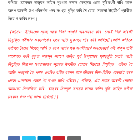
কৰিছে তেনেদৰে ৰাজ্যৰ আইন-শৃংখলা ৰক্ষাৰ ক্ষেত্ৰত একে দৃষ্টিভংগী ৰাখি আৰু
অলপ আৰক্ষী উপ পৰিদৰ্শক পদৰ সংখ্যা বৃদ্ধি কৰি ৰৈ যোৱা সকলো উত্তীৰ্ণ প্ৰাৰ্থীক
নিয়োগ কৰিব লগে।
[আমিও ইতিমধ্যে স্বচ্ছ আৰু নিকা পদ্ধতি অৱলম্বন কৰি চলাই নিয়া আৰক্ষী
নিযুক্তি পৰীক্ষাৰ সকলোবোৰ স্তৰ অতি সুকলমে পাৰ কৰি আহিছোঁ।আমি অতিকে
মৰ্মাহত হৈছো যিহেতু আমি ৩ বছৰ আগৰ পৰা জনহীতাৰ্থে জনসেৱাৰ্থে এই বাক্য শাৰী
সাৰোগত কৰি বুকুত অজস্ৰ সপোন বান্ধি পূৰ্ণ উদ্যমেৰে প্ৰস্তুতি চলাই আহি
নিযুক্তি বিভাগৰ সকলোবোৰ স্তৰত উপনীত হোৱাৰ পিছতো নিযুক্তি বঞ্চিত হৈ
আজি পথভ্ৰষ্ট হৈ পৰাৰ ওপৰিও বৰ্ধিত বয়সৰ বাবে জীৱনৰ দিক-বিদিক হেৰুৱাই ঘৰৰ
একো-একোজন বোজা হৈ দুখত ভাগি পৰিছো। গতিকে, এই মহান আৰক্ষী সেৱাত
আমাকো নিয়োজিত কৰি ৰাজ্যৰ নিবনুৱা সমস্যা লাঘৱ কৰিব বুলি আহিব লগীয়া
চৰকাৰ খনৰ পৰা আশা ৰাখিলোঁ।]