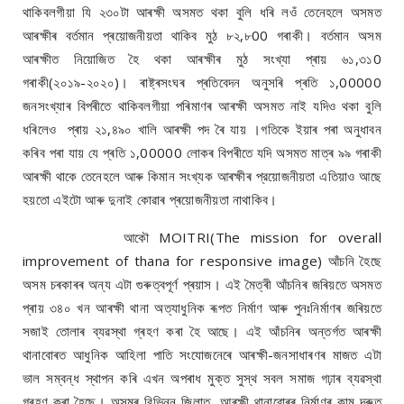
থাকিবলগীয়া যি ২৩০টা আৰক্ষী অসমত থকা বুলি ধৰি লওঁ তেনেহলে অসমত
আৰক্ষীৰ বৰ্তমান প্ৰয়োজনীয়তা থাকিব মুঠ ৮২,৮00 গৰাকী। বৰ্তমান অসম
আৰক্ষীত নিয়োজিত হৈ থকা আৰক্ষীৰ মুঠ সংখ্যা প্ৰায় ৬১,৩১0
গৰাকী(২০১৯-২০২০)। ৰাষ্ট্ৰসংঘৰ প্ৰতিবেদন অনুসৰি প্ৰতি ১,00000
জনসংখ্যাৰ বিপৰীতে থাকিবলগীয়া পৰিমাণৰ আৰক্ষী অসমত নাই যদিও থকা বুলি
ধৰিলেও প্ৰায় ২১,৪৯০ খালি আৰক্ষী পদ ৰৈ যায় ।গতিকে ইয়াৰ পৰা অনুধাবন
কৰিব পৰা যায় যে প্ৰতি ১,00000 লোকৰ বিপৰীতে যদি অসমত মাত্ৰ ৯৯ গৰাকী
আৰক্ষী থাকে তেনেহলে আৰু কিমান সংখ্যক আৰক্ষীৰ প্রয়োজনীয়তা এতিয়াও আছে
হয়তো এইটো আৰু দুনাই কোৱাৰ প্ৰয়োজনীয়তা নাথাকিব।
আকৌ MOITRI(The mission for overall
improvement of thana for responsive image) আঁচনি হৈছে
অসম চৰকাৰৰ অন্য এটা গুৰুত্বপূৰ্ণ প্ৰয়াস। এই মৈত্ৰী আঁচনিৰ জৰিয়তে অসমত
প্ৰায় ৩৪০ খন আৰক্ষী থানা অত্যাধুনিক ৰূপত নিৰ্মাণ আৰু পুনঃনিৰ্মাণৰ জৰিয়তে
সজাই তোলাৰ ব্যৱস্থা গ্ৰহণ কৰা হৈ আছে। এই আঁচনিৰ অন্তৰ্গত আৰক্ষী
থানাবোৰত আধুনিক আহিলা পাতি সংযোজনেৰে আৰক্ষী-জনসাধাৰণৰ মাজত এটা
ভাল সম্বন্ধ স্থাপন কৰি এখন অপৰাধ মুক্ত সুস্থ সবল সমাজ গঢ়াৰ ব্যৱস্থা
গ্ৰহণ কৰা হৈছে। অসমৰ বিভিন্ন জিলাত আৰক্ষী থানাবোৰৰ নিৰ্মাণৰ কাম দ্ৰুত