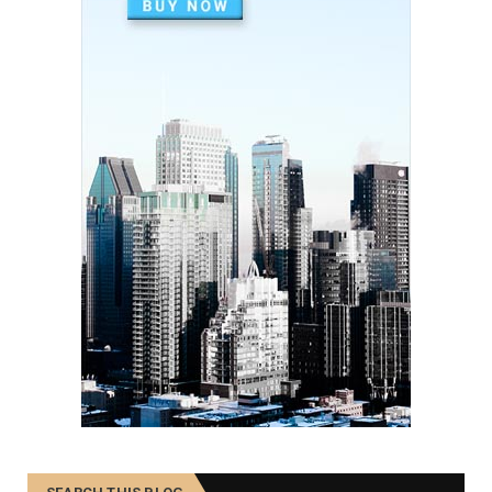
SOCIAL
দৰিদ্ৰতাৰ প্ৰাচীৰ অতিক্ৰমি ডিপ্লিঙৰ পৰা সাহিত্য জগত, শ্ৰমিক ...
December 21, 2024