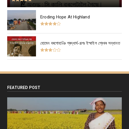
Eroding Hope At Highland
হোমেন বৰগোহাঞি শ্ৰদ্ধাৰ্ঘ-গল্পঃ ইস্মাইল শ্বেখৰ সন্ধানত
FEATURED POST