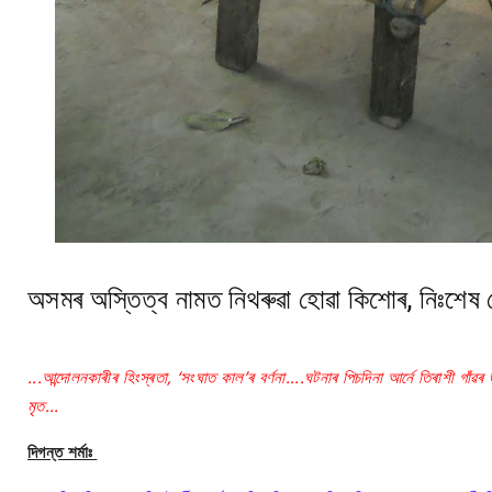
অসমৰ অস্তিত্ব নামত নিথৰুৱা হোৱা কিশোৰ, নিঃশেষ 
...আন্দোলনকাৰীৰ হিংস্ৰতা, ‘সংঘাত কাল’ৰ বৰ্ণনা....ঘটনাৰ পিচদিনা আৰ্নে তিৰাশী
মৃত...
দিগন্ত শৰ্মাঃ