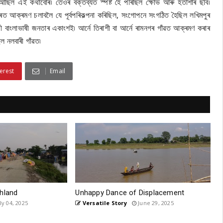
 আছিল এই কথাবোৰ৷ তেওঁৰ বক্তব্যত স্পষ্ট হৈ পৰিছিল ক্ষোভ আৰু হতাশাৰ ছবি৷
 আক্ৰমণ চলাবলৈ যে পূৰ্বপৰিকল্পনা কৰিছিল, সংগোপনে সংগঠিত হৈছিল লখিমপুৰ
ী বাংলাভাষী জনতাৰ একাংশই৷ আৰ্নে তিৰাশী বা আৰ্নে ৰামনগৰ গাঁৱত আক্ৰমণ কৰাৰ
ল নলবাৰী গাঁৱত৷
erest
Email
hland
Unhappy Dance of Displacement
ly 04, 2025
Versatile Story
June 29, 2025