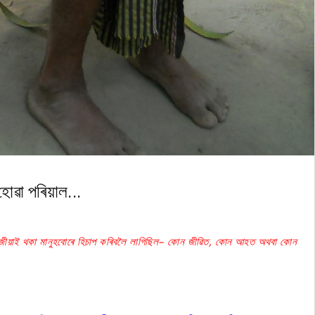
হোৱা পৰিয়াল...
 গাঁৱৰ জীয়াই থকা মানুহবোৰে হিচাপ কৰিবলৈ লাগিছিল– কোন জীৱিত, কোন আহত অথবা কোন