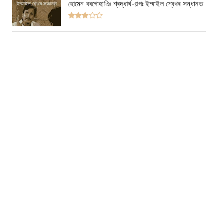
হোমেন বৰগোহাঞি শ্ৰদ্ধাৰ্ঘ-গল্পঃ ইস্মাইল শ্বেখৰ সন্ধানত