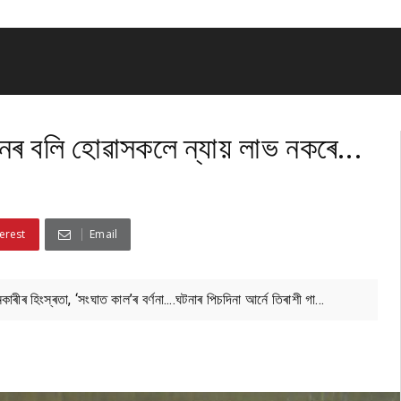
তনৰ বলি হোৱাসকলে ন্যায় লাভ নকৰে...
erest
Email
ৰ হিংস্ৰতা, ‘সংঘাত কাল’ৰ বৰ্ণনা....ঘটনাৰ পিচদিনা আৰ্নে তিৰাশী গা...