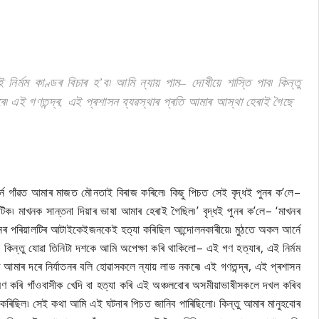
ৰ্মম কাণ্ডৰ বিচাৰ হ’ব৷ আমি ন্যায় পাম– দোষীয়ে শাস্তি পাব৷ কিন্তু
৷ এই গণতন্দ্ৰ, এই প্ৰশাসন ব্যৱস্থাৰ প্ৰতি আমাৰ আস্থা হেৰাই গৈছে
ৰ্নে গাঁৱত আমাৰ মাজত মৌনতাই বিৰাজ কৰিলে৷ কিছু পিচত সেই বৃদ্ধই পুনৰ ক’লে–
িক৷ মাখনক সান্তনা দিয়াৰ ভাষা আমাৰ হেৰাই গৈছিল৷’ বৃদ্ধই পুনৰ ক’লে– ‘মাখনৰ
নৰ পৰিয়ালটিৰ আটাইকেইজনকেই হত্যা কৰিছিল আন্দোলনকাৰীয়ে৷ মুঠতে অকল আৰ্নে
িন্তু যোৱা তিনিটা দশকে আমি অপেক্ষা কৰি থাকিলো– এই গণ হত্যাৰ, এই নিৰ্মম
ত আমাৰ দৰে নিৰ্যাতনৰ বলি হোৱাসকলে ন্যায় লাভ নকৰে৷ এই গণতন্দ্ৰ, এই প্ৰশাসন
ৰমণ কৰি গাঁওবাসীক খেদি বা হত্যা কৰি এই অঞ্চলবোৰ অসমীয়াভাষীসকলে দখল কৰিব
কৰিছিল৷ সেই কথা আমি এই ঘটনাৰ পিচত জানিব পাৰিছিলো৷ কিন্তু আমাৰ মানুহবোৰ