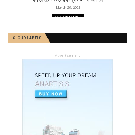
ফুল খেতিৰে গাঁৱৰ বোৱাৰী ময়ুৰীৰ অনন্য জয়যাত্ৰা
March 29, 2025
FIELD RESEARCH
কমলা, মালতীহঁতে কিদৰে পোহৰাইছে সমাজ
February 27, 2025
CLOUD LABELS
FIELD RESEARCH
আৱৰ্জনাক সম্পদলৈ ৰূপান্তৰ কৰে যিসকল শ্ৰমজীৱীয়ে...
- Advertisement -
February 04, 2025
FIELD RESEARCH
একালৰ উগ্ৰপন্থী কবলিত দূৰ্গম গাঁৱৰ পৰা ৰাষ্ট্ৰীয় পৰ্যায়লৈ ময়...
December 26, 2024
SOCIAL
দৰিদ্ৰতাৰ প্ৰাচীৰ অতিক্ৰমি ডিপ্লিঙৰ পৰা সাহিত্য জগত, শ্ৰমিক ...
December 21, 2024