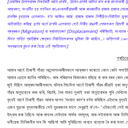
[ধেমাজিৰ চিলাপথাৰৰ নিকটৱৰ্তী আৰ্নে-চাপৰি , চিমেন-চাপৰি আদিত বাস কৰা বাংলাভাষী হ
আক্ৰমণ, সংঘটিত হয় গণনিধন কাণ্ড৷অসমীয়াভাষী আৰু জনজাতীয় হাজাৰ হাজাৰ লোকে এ
চাপৰিৰ বৃহত্তৰ এলেকাত– য’ত আজিও আছে হাজাৰ হাজাৰ নিপীড়িত-নিৰ্যাতিত ভুক্
অতিবাহিত কৰিছে দুৰ্গম অৰ্নে চাপৰি এলেকাত৷ সেই নিৰীহ বাঙালী লোকসকল বিদেশী বহি
প্ৰব্ৰজন [Migration] বা স্থানান্তৰণ [Displacement] পৰিস্থিতি, সংঘাতৰ পৰৱৰ্তী
দিনত শান্তি প্ৰতিষ্ঠাৰ ক্ষেত্ৰত নিৰ্যাতিতসকলৰ ভূমিকা কি আছিল...৷ অগ্নিগৰ্ভা 
অধ্যয়নেৰে যুগুত কৰা হৈছে এই প্ৰতিবেদন:]
প্ৰতিব
আমাৰ আৰ্নে তিৰাশী গাঁৱত আন্দোলনকাৰীসকলে আক্ৰমণ কৰোতে কোন কেনি পলাইছিল
আমাৰ এচামে জানিব পাৰিছিল– কাৰ পৰিয়ালৰ কিমানজন মৰিছে বা কাৰ ঘৰৰ কোন ক
জুই দিছিল আক্ৰমণকাৰীসকলে৷ ঘটনাৰ পিচদিনা আৰ্নে তিৰাশী গাঁৱৰ জীয়াই থকা 
গাঁৱৰ মানুহবোৰে খবৰ কৰি, বিচাৰি, নৈৰ পাৰত লুকাই থকা মানুহবোৰক সুধি দেখিল
বৃদ্ধই আৰ্নে তিৰাশী গাঁৱত আমাৰ আগত ‘সংঘাত কাল’ৰ বৰ্ণনা কৰিছিল এইদৰে৷ বৃদ
এজন যুৱকে৷ বৃদ্ধগৰাকীয়ে সেই যুৱকজনৰ ফালে দেখুৱাই ক’লে– ‘এইজনেই সেই মাখন 
উদ্ধাৰ কৰা হৈছিল৷ আৰু মাখনৰ দেউতাক সাৰ্থক নমসূদ্ৰ, মাক-মইনাবালা আৰু তিন
ভনীয়েক তিনিজনীৰ নাম কি আছিল! আমি সুধিছিলো৷ মাখনে খন্তেক ৰৈ কবা মনত পেল