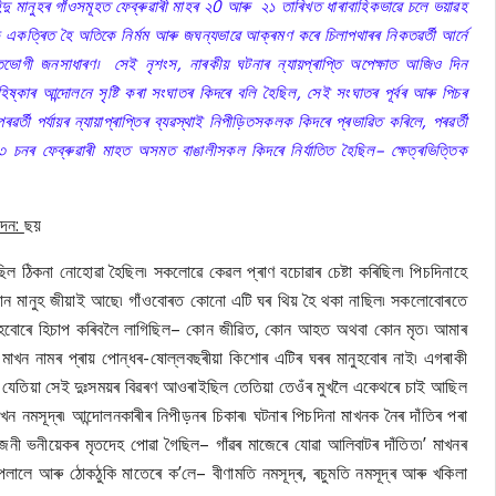
িন্দু মানুহৰ গাঁওসমূহত ফেব্ৰুৱাৰী মাহৰ ২0 আৰু ২১ তাৰিখত ধাৰাবাহিকভাৱে চলে ভয়াৱহ
কত্ৰিত হৈ অতিকে নিৰ্মম আৰু জঘন্যভাৱে আক্ৰমণ কৰে চিলাপথাৰৰ নিকতৱৰ্তী আৰ্নে
তভোগী জনসাধাৰণ৷ সেই নৃশংস, নাৰকীয় ঘটনাৰ ন্যায়প্ৰাপ্তি অপেক্ষাত আজিও দিন
ষ্কাৰ আন্দোলনে সৃষ্টি কৰা সংঘাতৰ কিদৰে বলি হৈছিল, সেই সংঘাতৰ পূৰ্বৰ আৰু পিচৰ
 পৰ্যায়ৰ ন্যায়াপ্ৰাপ্তিৰ ব্যৱস্থাই নিপীড়িতসকলক কিদৰে প্ৰভাৱিত কৰিলে, পৰৱৰ্তী
১৯৮৩ চনৰ ফেব্ৰুৱাৰী মাহত অসমত বাঙালীসকল কিদৰে নিৰ্যাতিত হৈছিল– ক্ষেত্ৰভিত্তিক
েদন:
ছ
য়
 ঠিকনা নোহোৱা হৈছিল৷ সকলোৱে কেৱল প্ৰাণ বচোৱাৰ চেষ্টা কৰিছিল৷ পিচদিনাহে
োন মানুহ জীয়াই আছে৷ গাঁওবোৰত কোনো এটি ঘৰ থিয় হৈ থকা নাছিল৷ সকলোবোৰতে
মানুহবোৰে হিচাপ কৰিবলৈ লাগিছিল– কোন জীৱিত, কোন আহত অথবা কোন মৃত৷ আমাৰ
ো মাখন নামৰ প্ৰায় পোন্ধৰ-ষোল্লবছৰীয়া কিশোৰ এটিৰ ঘৰৰ মানুহবোৰ নাই৷ এগৰাকী
্ধই যেতিয়া সেই দুঃসময়ৰ বিৱৰণ আওৰাইছিল তেতিয়া তেওঁৰ মুখলৈ একেথৰে চাই আছিল
নমসূদ্ৰ৷ আন্দোলনকাৰীৰ নিপীড়নৰ চিকাৰ৷ ঘটনাৰ পিচদিনা মাখনক নৈৰ দাঁতিৰ পৰা
িজনী ভনীয়েকৰ মৃতদেহ পোৱা গৈছিল– গাঁৱৰ মাজেৰে যোৱা আলিবাটৰ দাঁতিত৷’ মাখনৰ
ালে আৰু ঠোকঠুকি মাতেৰে ক’লে– বীণামতি নমসূদ্ৰ, ৰচুমতি নমসূদ্ৰ আৰু খকিলা