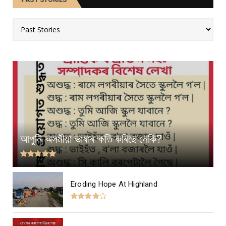
আপুনি অসমীয়া ভাষাৰ ক্ষতি কৰিছে নেকি?
Eroding Hope At Highland