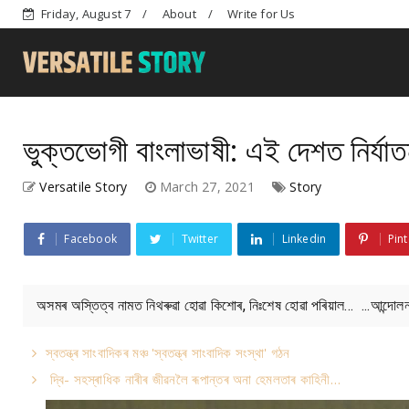
Friday, August 7
About
Write for Us
ভুক্তভোগী বাংলাভাষী: এই দেশত নিৰ্যা
Versatile Story
March 27, 2021
Story
Facebook
Twitter
Linkedin
Pint
অসমৰ অস্তিত্ব নামত নিথৰুৱা হোৱা কিশোৰ, নিঃশেষ হোৱা পৰিয়াল... ...আন্দোলনকাৰী
স্বতন্ত্ৰ সাংবাদিকৰ মঞ্চ 'স্বতন্ত্ৰ সাংবাদিক সংস্থা' গঠন
দ্বি- সহস্ৰাধিক নাৰীৰ জীৱনলৈ ৰূপান্তৰ অনা হেমলতাৰ কাহিনী…