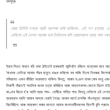
নমসূদ্ৰ৷
যোৱা তিনিটা দশকে আমি অপেক্ষা কৰি থাকিলো– এই গণ হত্যাৰ, এই নি
দেখিলো এই দেশত আমাৰ দৰে নিৰ্যাতনৰ বলি হোৱাসকলে ন্যায় লাভ নকৰে
ইয়াৰ পিচত মাখনে বহি থকা ঠাইতেই হুকহুকাই কান্দিবলৈ ধৰিলে৷ খন্তেকৰ বাবে আ
‘মাখনক তেতিয়া আমাৰ গাঁৱৰ মানুহে ডাঙৰ কৰিলো৷ ঘৰ সাজি দিলো নিথৰুৱা কিশোৰট
পৰিয়ালত এজন জীৱিত অৱস্থাত থাকিল৷ কিন্তু আৰান মণ্ডল নামৰ মোৰ বন্ধু এজ
তিৰালী গাঁৱতেই শতাধিক জনক হত্যা কৰিছিল৷ আৰু আহতসকলৰ কোনো হিচাপ নাই৷ ক
কাণ্ডৰ বিচাৰ হ’ব৷ আমি ন্যায় পাম– দোষীয়ে শাস্তি পাব৷ কিন্তু দেখিলো এই দেশ
ব্যৱস্থাৰ প্ৰতি আমাৰ আস্থা হেৰাই গৈছে৷ আমাৰ আৰ্নে চাপৰিৰ গাঁওসমূহত আক্
বিচাৰিছিল৷ আৰু আক্ৰমণ কৰাৰ আগতে আমাৰ বাংলাভাষীসকলক বিদেশী বুলি প্ৰচাৰ 