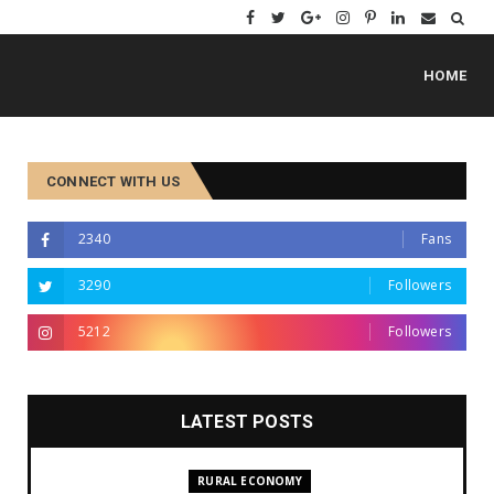
HOME
CONNECT WITH US
2340
Fans
3290
Followers
5212
Followers
LATEST POSTS
RURAL ECONOMY