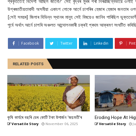
প্ৰকৃততেই বিদেশী আছিল জানো?’ সেই বৃদ্ধৰ মুখৰ পৰা নিৰৱচ্ছিন্নভাৱে ওলাই
উগ্ৰজাতীয়তাবাদী অসমীয়া একাংশ লোকে আৰ্নে চাপৰিৰ হেজাৰ হেজাৰ জনতাৰ ওপৰত
[সেই সময়ৰ] জিলাৰ বিভিন্ন স্থানৰ মানুহ সেই বিষয়েও জানিব পাৰিছিল ভুক্তভোগ
পূৰ্বে অৰ্থাৎ আৰ্নে চাপৰি অঞ্চলত আন্দোলনকাৰী চক্ৰই প্ৰথম আক্ৰমণ সংঘটিত কৰিছি
Facebook
Twitter
Linkedin
Pint
RELATED POSTS
কৃষি কাৰ্যৰে বছৰি ডেৰ কোটি টকা উপার্জন 'জয়মতী'ৰ
Eroding Hope At Hig
Versatile Story
November 06, 2025
Versatile Story
Ju