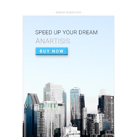
আৱৰ্জনাক সম্পদলৈ ৰূপান্তৰ কৰে যিসকল শ্ৰমজীৱীয়ে...
- Advertisement -
February 04, 2025
FIELD RESEARCH
একালৰ উগ্ৰপন্থী কবলিত দূৰ্গম গাঁৱৰ পৰা ৰাষ্ট্ৰীয় পৰ্যায়লৈ ময়...
December 26, 2024
SOCIAL
দৰিদ্ৰতাৰ প্ৰাচীৰ অতিক্ৰমি ডিপ্লিঙৰ পৰা সাহিত্য জগত, শ্ৰমিক ...
December 21, 2024