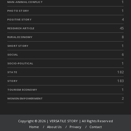
1
MAN-ANIMAL CONFLICT
1
PHOTO STORY
4
POSITIVE STORY
45
RESEARCH ARTICLE
8
RURAL ECONOMY
1
SHORT STORY
6
SOCIAL
1
SOCIO-POLITICAL
182
STATE
183
STORY
1
TOURISM ECONOMY
2
WOMEN EMPOWERMENT
Copyright ©
2026 | VERSATILE STORY | All Rights Reserved
Home
About Us
Privacy
Contact