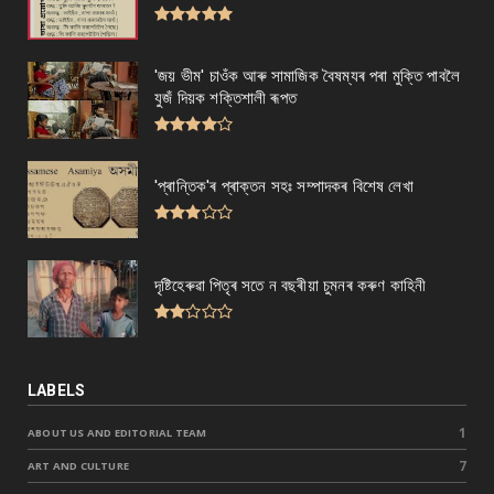
'জয় ভীম' চাওঁক আৰু সামাজিক বৈষম্যৰ পৰা মুক্তি পাবলৈ
যুজঁ দিয়ক শক্তিশালী ৰূপত
'প্ৰান্তিক'ৰ প্ৰাক্তন সহঃ সম্পাদকৰ বিশেষ লেখা
দৃষ্টিহেৰুৱা পিতৃৰ সতে ন বছৰীয়া চুমনৰ কৰুণ কাহিনী
LABELS
1
ABOUT US AND EDITORIAL TEAM
7
ART AND CULTURE