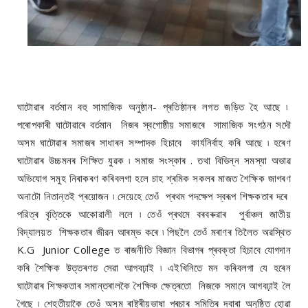
ঘাটোৱাৰ বৰ্তমান বহু সামাজিক অনুষ্ঠান- প্ৰতিষ্ঠানৰ লগত জড়িত হৈ আছে ৷
পৰোপকাৰী ঘাটোৱাৰে বৰ্তমান নিজৰ স্বগোষ্ঠীয় সমাজৰে সামাজিক সংগঠন সদৌ
অসম ঘাটোৱাৰ সমাজৰ সাধাৰন সম্পাদক হিচাবে কাৰ্যনিৰ্বাহ কৰি আছে ৷ হৰেণ
ঘাটোৱাৰ উচ্চমনৰ শিক্ষিত যুৱক ৷ সমাজ সংস্কাৰ . তথা বিভিন্ন সমস্যা অভাৱ
অভিযোগ সমুহ নিৰাকৰণ কৰিবলগা হলে চাহ শ্ৰমিক সকলৰ মাজত শৈক্ষিক জাগৰণ
অনাটো নিতান্তই প্ৰয়োজন ৷ সেয়েহে তেওঁ প্ৰথম পদক্ষেপ স্বৰূপ শিক্ষকতাৰ দৰে
পৱিত্ৰ বৃত্তিকে আকোৱালী ললে ৷ তেওঁ প্ৰথমে বৰবৰুৱাৰ পুৰ্বাঞ্চল জাতীয়
বিদ্যালয়ত শিক্ষকতাৰ জীৱন আৰম্ভ কৰে ৷ পিছলৈ তেওঁ মৰাণৰ তিলৈত অৱস্থিত
K.G Junior College ত ৰাজনীতি বিজ্ঞান বিভাগৰ প্ৰবক্তা হিচাবে যোগদান
কৰি শৈক্ষিক উত্তৰণত সেৱা আগবঢ়াই ৷ এইখিনিতে মন কৰিবলগা যে হৰেন
ঘাটোৱাৰ শিক্ষকতাৰ সমান্তৰালকৈ শৈক্ষিক ক্ষেত্ৰতো নিজকে সমানে আগবঢ়াই লৈ
গৈছে ৷ শেহতীয়াকৈ তেওঁ অসম ৰাষ্ট্ৰীয়ভাষা প্ৰচাৰ সমিতিৰ দ্বাৰা অনুষ্ঠিত হোৱা