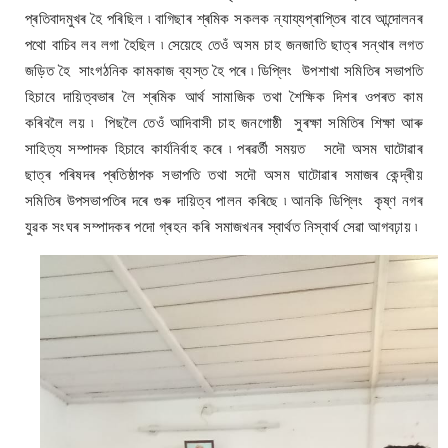
প্ৰতিবাদমুখৰ হৈ পৰিছিল ৷ বাগিছাৰ শ্ৰমিক সকলক ন্যায্যপ্ৰাপ্তিৰ বাবে আন্দোলনৰ
পথো বাচিব লব লগা হৈছিল ৷ সেয়েহে তেওঁ অসম চাহ জনজাতি ছাত্ৰ সন্থাৰ লগত
জড়িত হৈ সাংগঠনিক কামকাজ ব্যস্ত হৈ পৰে ৷ ডিপ্লিং উপশাখা সমিতিৰ সভাপতি
হিচাবে দায়িত্বভাৰ লৈ শ্ৰমিক আৰ্থ সামাজিক তথা শৈক্ষিক দিশৰ ওপৰত কাম
কৰিবলৈ লয় ৷ পিছলৈ তেওঁ আদিবাসী চাহ জনগোষ্ঠী সুৰক্ষা সমিতিৰ শিক্ষা আৰু
সাহিত্য সম্পাদক হিচাবে কাৰ্যনিৰ্বাহ কৰে ৷ পৰৱৰ্তী সময়ত সদৌ অসম ঘাটোৱাৰ
ছাত্ৰ পৰিষদৰ প্ৰতিষ্ঠাপক সভাপতি তথা সদৌ অসম ঘাটোৱাৰ সমাজৰ কেন্দ্ৰীয়
সমিতিৰ উপসভাপতিৰ দৰে গুৰু দায়িত্ব পালন কৰিছে ৷ আনকি ডিপ্লিং কৃষ্ণ নগৰ
যুৱক সংঘৰ সম্পাদকৰ পদো গ্ৰহন কৰি সমাজখনৰ স্বাৰ্থত নিস্বাৰ্থ সেৱা আগবঢ়ায় ৷