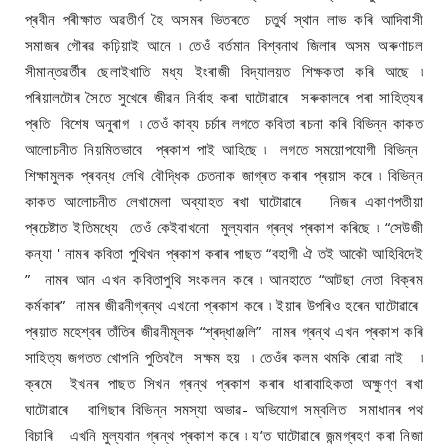
প্ৰবীন পৰীক্ষাত অৱতীৰ্ণ হৈ অসমৰ ভিতৰতে চতুৰ্থ স্থান লাভ কৰি আদিবাসী
সমাজৰ গৌৰৱ কঢ়িয়াই আনে ৷ তেওঁ বৰ্তমান বিশ্বনাথ জিলাৰ অসম অৰুণাচল
সীমান্তৱৰ্তীৰ ছেলাইখাতি মধ্য ইংৰাজী বিদ্যালয়ত শিক্ষকতা কৰি আছে ৷
পৰিয়ালটোৰ সৈতে সুখেৰে জীৱন নিৰ্বাহ কৰা ঘাটোৱাৰে সৰুকালৰে পৰা সাহিত্যৰ
প্ৰতি বিশেষ অনুৰাগ ৷ তেওঁ কাব্য চৰ্চাৰ লগতে কবিতা ৰচনা কৰি বিভিন্ন কাকত
আলোচনীত নিয়মিতভাবে প্ৰকাশ পাই আহিছে ৷ লগতে সময়োপযোগী বিভিন্ন
শিক্ষামুলক প্ৰবন্ধ লেখি বৌদ্ধিক চেতনাক জাগ্ৰত কৰাৰ প্ৰয়াস কৰে ৷ বিভিন্ন
কাকত আলোচনীত লেখামেলা অব্যাহত ৰখা ঘাটোৱাৰে নিজৰ একাণপতীয়া
প্ৰচেষ্টাত ইতিমধ্যে তেওঁ কেইবাখনো মুল্যবান গ্ৰন্থ প্ৰকাশ কৰিছে ৷ “সেউজী
কন্যা ' নামৰ কবিতা পুথিখন প্ৰকাশ কৰাৰ পাছত “বহাগী ঐ তই আকৌ আহিবিদেই
” নামৰ আন এখন কবিতাপুথি সংকলন কৰে ৷ আনহাতে “আটছা নেতা বিক্ৰম
কৰ্মকাৰ” নামৰ জীৱনীগ্ৰন্থ এখনো প্ৰকাশ কৰে ৷ ইয়াৰ উপৰিও হৰেন ঘাটোৱাৰে
প্ৰয়াত মহেশ্বৰ তাঁতিৰ জীৱনীমূলক “শ্ৰদ্ধাঞ্জলি” নামৰ গ্ৰন্থ এখন প্ৰকাশ কৰি
সাহিত্য জগতত খোপনি পুতিবলৈ সক্ষম হয় ৷ তেওঁৰ কলম থমকি ৰোৱা নাই ৷
ক্ৰমে ইখনৰ পাছত সিখন গ্ৰন্থ প্ৰকাশ কৰাৰ ধাৰাবাহিকতা অক্ষুণ্ণ ৰখা
ঘাটোৱাৰে বাগিছাৰ বিভিন্ন সমস্যা অভাৱ- অভিযোগ সম্বলিত সমাধানৰ পথ
বিচাৰি এখনি মুল্যবান গ্ৰন্থ প্ৰকাশ কৰে ৷ য’ত ঘাটোৱাৰে জন্মগ্ৰহণ কৰা নিজা