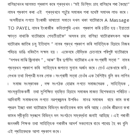
বাগিছাখনৰ আলমত প্ৰকাশ কৰে গ্ৰন্থখন ৷ “মই ডিপ্লিং চাহ বাগিছাৰ পৰা কৈছো”
নামৰ প্ৰকাশ কৰা এই গ্ৰন্থখনে পঢ়ুৱৈ সমাজৰ পৰা যথেষ্ট সমাদৰ লাভ কৰে ৷
অসমীয়াৰ লগতে ইংৰাজী ভাষাতো সমানে দখল থকা ঘাটোৱাৰে A Massage
TO PAYEL নামৰ ইংৰাজীৰ কবিতাপুথি এখন প্ৰকাশ কৰি চৰ্চিত হয় ৷ ইয়াতো
ক্ষান্ত নাথাকি ঘাটোৱাৰে শেহতীয়াকৈ“ অসমৰ চাহ বাগিছা ঘাটোৱাৰসকল আৰু
ঘাটোৱাৰ জাতিৰ চমু ইতিহাস ” নামৰ গ্ৰন্থ প্ৰকাশ কৰি সাহিত্যিক হিচাবে নিজৰ
পৰিচয় ডাঙি ধৰিবলৈ সক্ষম হয় ৷ একেদৰে বৌদ্ধিক চেতনাৰে পৰিপুষ্ট ঘাটোৱাৰে
“দশৰথ মাঝি জিন্দাবাদ ” , আৰু“ বীৰ দুৰ্গাসিং ঘাটোৱাৰ এক সংগ্ৰামী সত্বা ” নামৰ
গ্ৰন্থখন প্ৰকাশ কৰি সাহিত্যৰ জগতত সুনাম অৰ্জন কৰে ৷ তেওঁ একেধাৰে কবি ,
লেখক তথা বিপ্লৱী মনৰ লোক ৷ সংগ্ৰামী সত্বা তেওঁৰ এক বৈশিষ্ট্য বুলি কব লাগিব
৷ সমাজ সংস্কাৰক , দক্ষ সংগঠক হোৱাৰ লগতে সমাজসেৱক , সাহিত্যিক ,
সাংস্কৃতিককৰ্মী তথা সুশিক্ষিত ব্যক্তি হিচাবে সমাজৰ মাজত বিশেষভাবে পৰিচিত ৷
আদিবাসী সমাজখনৰ লগতে নৱপ্ৰজন্মৰ উপৰিও মানৱ সমাজৰ বাবে কাম কৰা
প্ৰৱল ইচ্ছা থকা ঘাটোৱাৰে বিভিন্ন জনহিতকৰ কাম কৰি আছে ৷ তেওঁৰ জীৱনত কৰা
কামৰ স্বীকৃতি স্বৰূপে বিভিন্ন দল সংগঠনে সম্বৰ্দ্ধনা জনাই আহিছে ৷ এই গৰাকী
জনদৰদী শিক্ষক তথা সাহিত্যিক গৰাকীৰ আদৰ্শ সকলোৰে বাবে পাথেয় হৈ ৰব বুলি
এই প্ৰতিবেদকে আশা প্ৰকাশ কৰে ৷