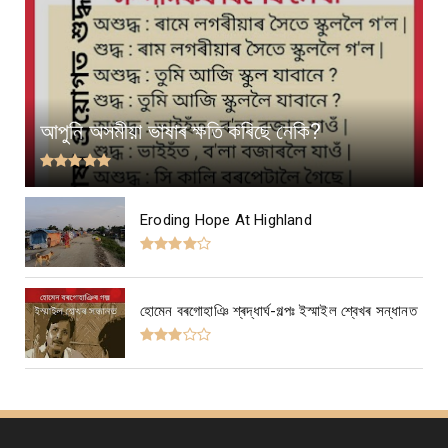
আপুনি অসমীয়া ভাষাৰ ক্ষতি কৰিছে নেকি?
Eroding Hope At Highland
হোমেন বৰগোহাঞি শ্ৰদ্ধাৰ্ঘ-গল্পঃ ইস্মাইল শ্বেখৰ সন্ধানত