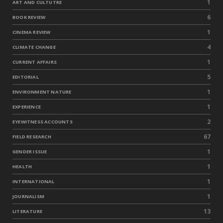
1
ART AND CULTUTRE
6
BOOK REVIEW
1
CINEMA REVIEW
4
CLIMATE CHANGE
1
CURRENT AFFAIRS
5
EDITORIAL
1
ENVIRONMENT NATURE
1
EXPERIENCE
2
EYEWITNESS ACCOUNTS
67
FIELD RESEARCH
1
GENDER ISSUE
1
HEALTH
1
INTERNATIONAL
1
JOURNALISM
13
LITERATURE