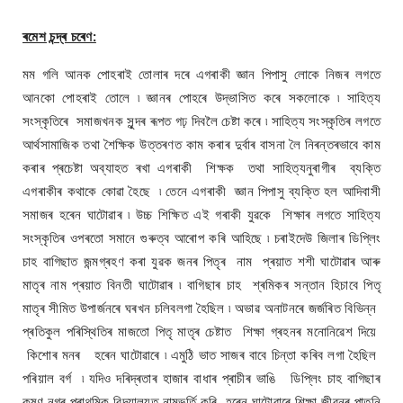
ৰমেশ চন্দ্ৰ চৰেণ:
মম গলি আনক পোহৰাই তোলাৰ দৰে এগৰাকী জ্ঞান পিপাসু লোকে নিজৰ লগতে
আনকো পোহৰাই তোলে ৷ জ্ঞানৰ পোহৰে উদ্ভাসিত কৰে সকলোকে ৷ সাহিত্য
সংস্কৃতিৰে সমাজখনক সুন্দৰ ৰূপত গঢ় দিবলৈ চেষ্টা কৰে ৷ সাহিত্য সংস্কৃতিৰ লগতে
আৰ্থসামাজিক তথা শৈক্ষিক উত্তৰণত কাম কৰাৰ দুৰ্বাৰ বাসনা লৈ নিৰন্তৰভাবে কাম
কৰাৰ প্ৰচেষ্টা অব্যাহত ৰখা এগৰাকী শিক্ষক তথা সাহিত্যনুৰাগীৰ ব্যক্তি
এগৰাকীৰ কথাকে কোৱা হৈছে ৷ তেনে এগৰাকী জ্ঞান পিপাসু ব্যক্তি হল আদিবাসী
সমাজৰ হৰেন ঘাটোৱাৰ ৷ উচ্চ শিক্ষিত এই গৰাকী যুৱকে শিক্ষাৰ লগতে সাহিত্য
সংস্কৃতিৰ ওপৰতো সমানে গুৰুত্ব আৰোপ কৰি আহিছে ৷ চৰাইদেউ জিলাৰ ডিপ্লিং
চাহ বাগিছাত জন্মগ্ৰহণ কৰা যুৱক জনৰ পিতৃৰ নাম প্ৰয়াত শশী ঘাটোৱাৰ আৰু
মাতৃৰ নাম প্ৰয়াত বিনতী ঘাটোৱাৰ ৷ বাগিছাৰ চাহ শ্ৰমিকৰ সন্তান হিচাবে পিতৃ
মাতৃৰ সীমিত উপাৰ্জনৰে ঘৰখন চলিবলগা হৈছিল ৷ অভাৱ অনাটনৰে জৰ্জৰিত বিভিন্ন
প্ৰতিকুল পৰিস্থিতিৰ মাজতো পিতৃ মাতৃৰ চেষ্টাত শিক্ষা গ্ৰহনৰ মনোনিৱেশ দিয়ে
কিশোৰ মনৰ হৰেন ঘাটোৱাৰে ৷ এমুঠি ভাত সাজৰ বাবে চিন্তা কৰিব লগা হৈছিল
পৰিয়াল বৰ্গ ৷ যদিও দৰিদ্ৰতাৰ হাজাৰ বাধাৰ প্ৰাচীৰ ভাঙি ডিপ্লিং চাহ বাগিছাৰ
কৃষ্ণ নগৰ প্ৰাথমিক বিদ্যালয়ত নামভৰ্তি কৰি হৰেন ঘাটোৱাৰে শিক্ষা জীৱনৰ পাতনি