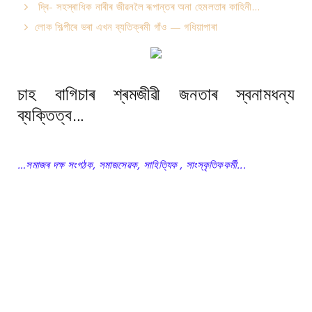
দ্বি- সহস্ৰাধিক নাৰীৰ জীৱনলৈ ৰূপান্তৰ অনা হেমলতাৰ কাহিনী…
লোক শিল্পীৰে ভৰা এখন ব্যতিক্ৰমী গাঁও — গধিয়াপাৰা
চাহ বাগিচাৰ শ্ৰমজীৱী জনতাৰ স্বনামধন্য
ব্যক্তিত্ব…
…সমাজৰ দক্ষ সংগঠক, সমাজসেৱক, সাহিত্যিক , সাংস্কৃতিককৰ্মী...