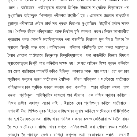
মেলে ৷ ঘাটোৱাৰে পৰ্যায়ক্ৰমে মাহমৰা ডিপ্লিং উচ্চতৰ মাধ্যমিক বিদ্যালয়ৰ পৰা
সুখ্যাতিৰে হাইস্কুল শিক্ষান্ত পৰীক্ষাত উত্তীৰ্ণ হয় ৷ একেদৰে উচ্চতৰ মাধ্যমিক
চুড়ান্ত পৰীক্ষাতো লেটাৰ মাৰ্ক সহ প্ৰথম বিভাগত সুখ্যাতিৰে উত্তীৰ্ণ হবলৈ সক্ষম
হয় ৷ শৈক্ষিক জীৱন পৰিক্ৰমাত আৰু পিছলৈ ঘুৰি চাবলগা নহল ৷ নিজৰ আশাশুধীয়া
প্ৰচেষ্টাৰ বলত সোনাৰি মহাবিদ্যালয়ৰ পৰা ৰাজনীতি বিভাগক মুল বিষয় হিচাবে লৈ
স্নাতক ডিগ্ৰী লাভ কৰে ৷ বাগিছাখনৰ পৰিবেশ পৰিস্থিতি তথা ঘৰুৱা সমস্যাও
টলাব নোৱাৰা ঘাটোৱাৰে ডিব্ৰুগড় বিশ্ববিদ্যালয়ৰ পৰা ৰাজনীতি বিজ্ঞান বিষয়ক
স্নাতকোত্তৰ ডিগ্ৰী লাভ কৰিবলৈ সক্ষম হয় ৷ শেষত আইনৰ শিক্ষা গ্ৰহন কৰিবলৈ
মন মেলা ঘাটোৱাৰে নামভৰ্তি কৰিও বিভিন্ন কাৰণত আৰু পঢ়া নহল ৷ এয়া হল চাহ
শ্ৰমিকৰ সন্তান হৰেন ঘাটোৱাৰৰ শৈক্ষিক জীৱন পৰিক্ৰমা ৷ সচাকৈয়ে ঘাটোৱাৰে
বাগিছাখনৰ চাহ শ্ৰমিক সকলে বসবাস কৰা কলনীত পঢ়াৰ পৰিবেশ নথকা তথা
ঘৰুৱা প্ৰতিকুল পৰিস্থিতিৰ মাজতো পঢ়া জীৱনৰ এক নজিৰ স্থাপন কৰিলে ৷
নিজৰ চেষ্টাৰ অসাধ্য একো নাই , ইয়াকে যেন প্ৰতিপন্ন কৰিলে ঘাটোৱাৰে ৷
এগৰাকী উচ্চ শিক্ষিত যুৱক হিচাবে বাগিছাখনৰ সুনাম আনিলে ঘাটোৱাৰে ৷ পৰিস্থিতিত
পৰা দুখ দৈন্যতাৰে ভৰা বাগিছাখনৰ শ্ৰমিক সকলৰ কথাও কেতিয়াবা ভাবিবলৈ বাধ্য
হৈ পৰে ঘাটোৱাৰে ৷ বাগিছা খনৰ লগতে মালিকপক্ষই কৰা শোষণ বঞ্চনৰ প্ৰতিও
সোচ্ছাৰ হৈ পৰিছিল তেওঁ ৷ বাগিছা কৰ্তৃপক্ষ তথা চৰকাৰখনৰ প্ৰতি সঘনাই