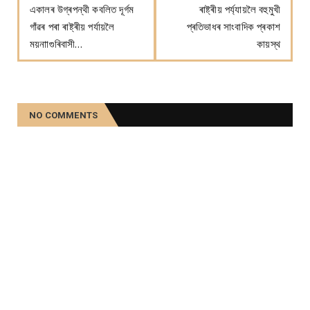
একালৰ উগ্ৰপন্থী কবলিত দূৰ্গম
ৰাষ্ট্ৰীয় পৰ্য্যায়লৈ বহুমুখী
গাঁৱৰ পৰা ৰাষ্ট্ৰীয় পৰ্যায়লৈ
প্ৰতিভাধৰ সাংবাদিক প্ৰকাশ
ময়নাাগুৰিবাসী…
কায়স্থ
NO COMMENTS