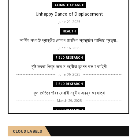
CLIMATE CHANGE
Unhappy Dance of Displacement
June 29, 2025
HEALTH
আৰ্থিক সংকটে প্ৰান্তীয় লোকৰ মানসিক স্বাস্থ্যলৈ আনিছে প্ৰত্যা...
June 16, 2025
FIELD RESEARCH
দৃষ্টিহেৰুৱা পিতৃৰ সতে ন বছৰীয়া চুমনৰ কৰুণ কাহিনী
June 06, 2025
FIELD RESEARCH
ফুল খেতিৰে গাঁৱৰ বোৱাৰী ময়ুৰীৰ অনন্য জয়যাত্ৰা
March 29, 2025
FIELD RESEARCH
কমলা, মালতীহঁতে কিদৰে পোহৰাইছে সমাজ
February 27, 2025
CLOUD LABELS
FIELD RESEARCH