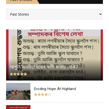
আপুনি অসমীয়া ভাষাৰ ক্ষতি কৰিছে নেকি?
Eroding Hope At Highland