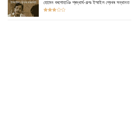
হোমেন বৰগোহাঞি শ্ৰদ্ধাৰ্ঘ-গল্পঃ ইস্মাইল শ্বেখৰ সন্ধানত