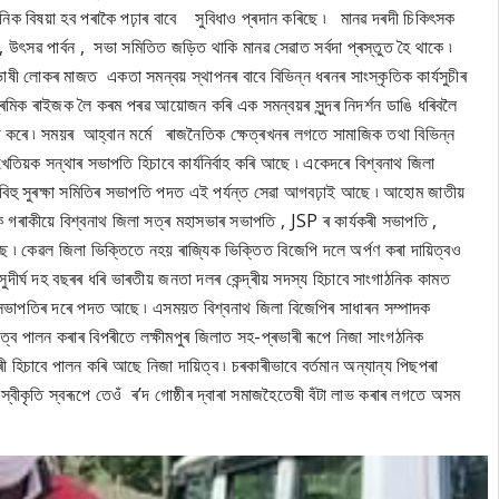
াসনিক বিষয়া হব পৰাকৈ পঢ়াৰ বাবে সুবিধাও প্ৰদান কৰিছে ৷ মানৱ দৰদী চিকিৎসক
, উৎসৱ পাৰ্বন , সভা সমিতিত জড়িত থাকি মানৱ সেৱাত সৰ্বদা প্ৰস্তুত হৈ থাকে ৷
ভাষী লোকৰ মাজত একতা সমন্বয় স্থাপনৰ বাবে বিভিন্ন ধৰনৰ সাংস্কৃতিক কাৰ্যসুচীৰ
্ৰমিক ৰাইজক লৈ কৰম পৰৱ আয়োজন কৰি এক সমন্বয়ৰ সুন্দৰ নিদৰ্শন ডাঙি ধৰিবলৈ
ৱ কৰে ৷ সময়ৰ আহ্বান মৰ্মে ৰাজনৈতিক ক্ষেত্ৰখনৰ লগতে সামাজিক তথা বিভিন্ন
 খেতিয়ক সন্থাৰ সভাপতি হিচাবে কাৰ্যনিৰ্বাহ কৰি আছে ৷ একেদৰে বিশ্বনাথ জিলা
া বিহু সুৰক্ষা সমিতিৰ সভাপতি পদত এই পৰ্যন্ত সেৱা আগবঢ়াই আছে ৷ আহোম জাতীয়
ক গৰাকীয়ে বিশ্বনাথ জিলা সত্ৰ মহাসভাৰ সভাপতি , JSP ৰ কাৰ্যকৰী সভাপতি ,
ৈছে ৷ কেৱল জিলা ভিক্তিতে নহয় ৰাজ্যিক ভিক্তিত বিজেপি দলে অৰ্পণ কৰা দায়িত্বও
দীৰ্ঘ দহ বছৰৰ ধৰি ভাৰতীয় জনতা দলৰ কেন্দ্ৰীয় সদস্য হিচাবে সাংগাঠনিক কামত
পসভাপতিৰ দৰে পদত আছে ৷ এসময়ত বিশ্বনাথ জিলা বিজেপিৰ সাধাৰন সম্পাদক
িত্ব পালন কৰাৰ বিপৰীতে লক্ষীমপুৰ জিলাত সহ-প্ৰভাৰী ৰূপে নিজা সাংগঠনিক
 হিচাবে পালন কৰি আছে নিজা দায়িত্ব ৷ চৰকাৰীভাবে বৰ্তমান অন্যান্য পিছপৰা
ীকৃতি স্বৰূপে তেওঁ ৰ’দ গোষ্ঠীৰ দ্বাৰা সমাজহৈতেষী বঁটা লাভ কৰাৰ লগতে অসম