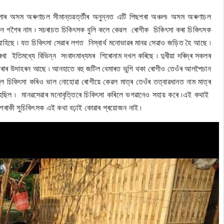
াৰ অসম অৰুণাচল সীমান্তৱৰ্ত্তীৰ অনুন্নত এটি পিছপৰা অঞ্চল৷ অসম অৰুণাচল
 ৰঞ্জন গগৈৰ নাম ৷ সচৰাচত চিকিৎসক বুলি কলে কেৱল ৰোগীক চিকিৎসা কৰা চিকিৎসক
ৈ আহিছে ৷ যত চিকিৎসা সেৱাৰ লগত নিস্বাৰ্থ মনোভাৱৰ মানৱ সেৱাও জড়িত হৈ আছে ৷
ৰখা ইতিমধ্যে বিভিন্ন সংবাদমাধ্যমৰ শিৰোনাম দখল কৰিছে ৷ দুখীয়া দৰিদ্ৰ সকলৰ
স্থ কৰাৰ উদাহৰন আছে ৷ আনহাতে বহু জটিল বেমাৰত ভুগি থকা ৰোগীও তেওঁৰ আলপৈচান
ল চিকিৎসা কৰিও ভাল নোহোৱা ৰোগীয়ে কেৱল মাত্ৰ তেওঁৰ তত্বাৱধানত নাম মাত্ৰ
ৰ হৈছিল ৷ মানৱসেৱাৰ মনোবৃত্তিৰে চিকিৎসা কৰিলে ভগৱানেও সহায় কৰে ৷এই কথাই
এগৰাকী সুচিকিৎসক এই কথা বঢ়াই কোৱাৰ প্ৰয়োজন নাই ৷