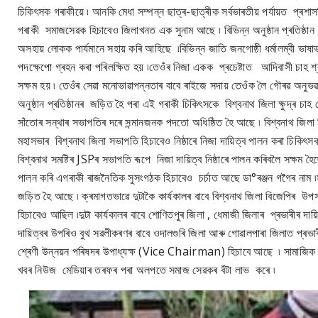
চিকিৎসক গৰাকীয়ে ৷ আনকি মেধা সম্পন্ন ছাত্ৰ-ছাত্ৰীক সৰ্বভাৰতীয় পৰ্যায়ত প্ৰশ
গৰাকী সমাজসেৱক হিচাবেও জিলাখনত এক সুনাম আছে ৷ বিভিন্ন অনুষ্ঠান প্ৰতিষ্ঠান 
অসহায় লোকক পাৰ্যমানে সহায় কৰি আহিছে ৷বিভিন্ন জাতি জনগোষ্ঠী ধৰ্মালম্বী ভাষা
পদক্ষেপো গ্ৰহন কৰা পৰিলক্ষিত হয় ৷তেওঁৰ নিজা একক প্ৰচেষ্টাত আদিবাসী চাহ শ
সক্ষম হয় ৷ তেওঁৰ সেৱা মনোভাৱাপন্নতাৰ বাবে ৰাইজে সদায় তেওঁক লৈ গৌৰৱ অনুভ
অনুষ্ঠান প্ৰতিষ্ঠানৰ জড়িত হৈ পৰা এই গৰাকী চিকিৎসকে বিশ্বনাথ জিলা ক্ষুদ্ৰ চাহ
সাঁতোৰ সন্থাৰ সভাপতিৰ দৰে সন্মানজনক পদতো অধিষ্ঠিত হৈ আছে ৷ বিশ্বনাথ জিল
মহাসভাৰ বিশ্বনাথ জিলা সভাপতি হিচাবেও নিষ্ঠাৰে নিজা দায়িত্ব পালন কৰা চিকিৎস
বিশ্বনাথ সমষ্টিৰ JSPৰ সভাপতি ৰূপে নিজা দায়িত্ব নিষ্ঠাৰে পালন কৰিবলৈ সক্ষম হ
পালন কৰি এগৰাকী ৰাজনৈতিক সুসংগঠক হিচাবেও চৰ্চাত আছে ডা°ৰঞ্জন গগৈৰ নাম ৷সু
জড়িত হৈ আছে ৷ ক্ৰমাগতভাৱে দুটাকৈ কাৰ্যকালৰ বাবে বিশ্বনাথ জিলা বিজেপিৰ উ
হিচাবেও আছিল ৷দুটা কাৰ্যকালৰ বাবে শোণিতপুৰ জিলা , ধেমাজী জিলাৰ প্ৰভাৰীৰ দায়
দায়িত্বৰ উপৰিও বুথ সৱলীকৰণৰ বাবে ওদালগুৰি জিলা আৰু গোৱালপাৰা জিলাত প্ৰভাৰী
শ্ৰেণী উন্নয়ন পৰিষদৰ উপাধ্যক্ষ (Vice Chairman) হিচাবে আছে ৷ সামাজিক স্ব
খবৰ নিউজ মেডিয়াৰ তৰফৰ পৰা অলপতে সমাজ সেৱকৰ বঁটা লাভ কৰে ৷