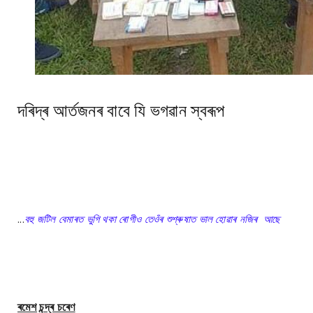
দৰিদ্ৰ আৰ্তজনৰ বাবে যি ভগৱান স্বৰূপ
...
বহু জটিল বেমাৰত ভুগি থকা ৰোগীও তেওঁৰ শুশ্ৰুষাত ভাল হোৱাৰ নজিৰ আছে
ৰমেশ চন্দ্ৰ চৰেণ