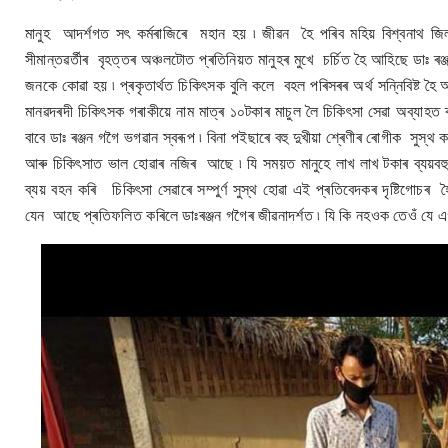
মানুহ আদৰ্শগত সৎ কৰ্মৰাজিৰে মহান হয় ৷ জীৱন হৈ পৰিব মহিয় বিশ্বনাথ জিল
সীমান্তৱৰ্তীৰ বৃহত্তৰ অঞ্চলটোত প্ৰতিনিয়ত মানুহৰ মুখে চৰ্চিত হৈ আহিছে ডাঃ
জনকে কোৱা হয় ৷ প্ৰকৃতাৰ্থত চিকিৎসক বুলি কলে বহল পৰিসৰৰ অৰ্থ সন্নিবিষ্ট হ
মানৱদৰদী চিকিৎসক গৰাকীয়ে নাম মাত্ৰ ১০টকাৰ মাচুল লৈ চিকিৎসা সেৱা অব্যাহত 
বাবে ডাঃ ৰঞ্জন গগৈ ভগৱান স্বৰূপ ৷ বিনা পইছাৰে বহু দুখীয়া শ্ৰেণীৰ ৰোগীক সু
আৰু চিকিৎসাত ভাল হোৱাৰ নজিৰ আছে ৷ যি সময়ত মানুহে লাখ লাখ টকাৰ ব্যয়বহু
ব্যয় বহন কৰি চিকিৎসা সেৱাৰে সম্পুৰ্ণ সুস্থ হোৱা এই প্ৰতিবেদকৰ দৃষ্টিগোচ
যেন আছে প্ৰতিফলিত কৰিলে ডাঃৰঞ্জন গগৈৰ জীৱনাদৰ্শত ৷ যি কি নহওক তেওঁ যে 