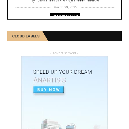
ফুল খেতিৰে গাঁৱৰ বোৱাৰী ময়ুৰীৰ অনন্য জয়যাত্ৰা
March 29, 2025
FIELD RESEARCH
কমলা, মালতীহঁতে কিদৰে পোহৰাইছে সমাজ
February 27, 2025
CLOUD LABELS
FIELD RESEARCH
আৱৰ্জনাক সম্পদলৈ ৰূপান্তৰ কৰে যিসকল শ্ৰমজীৱীয়ে...
- Advertisement -
February 04, 2025
FIELD RESEARCH
একালৰ উগ্ৰপন্থী কবলিত দূৰ্গম গাঁৱৰ পৰা ৰাষ্ট্ৰীয় পৰ্যায়লৈ ময়...
December 26, 2024
SOCIAL
দৰিদ্ৰতাৰ প্ৰাচীৰ অতিক্ৰমি ডিপ্লিঙৰ পৰা সাহিত্য জগত, শ্ৰমিক ...
December 21, 2024