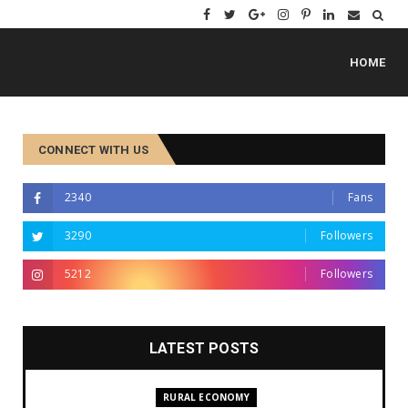
HOME
CONNECT WITH US
2340
Fans
3290
Followers
5212
Followers
LATEST POSTS
RURAL ECONOMY