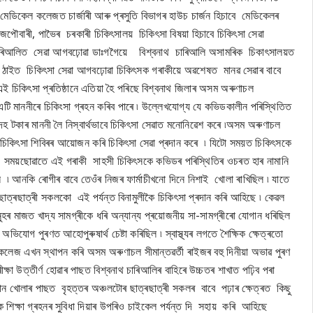
মেডিকেল কলেজত চাৰ্জাৰী আৰু প্ৰসুতি বিভাগৰ হাউচ চাৰ্জন হিচাবে মেডিকেলৰ
 , জপৌবাৰী, পাভৈৰ চৰকাৰী চিকিৎসালয় চিকিৎসা বিষয়া হিচাবে চিকিৎসা সেৱা
নাথ চাৰিআলিত সেৱা আগবঢ়োৱা ডাঃগগৈয়ে বিশ্বনাথ চাৰিআলি অসামৰিক চিকাৎসালয়ত
িভিন্ন ঠাইত চিকিৎসা সেৱা আগবঢ়োৱা চিকিৎসক গৰাকীয়ে অৱশেষত মানৱ সেৱাৰ বাবে
এই চিকিৎসা প্ৰতিষ্ঠানে এতিয়া হৈ পৰিছে বিশ্বনাথ জিলাৰ অসম অৰুণাচল
ন্য এটি মাননীৰে চিকিংসা গ্ৰহন কৰিব পাৰে ৷ উল্লেখযোগ্য যে কভিডকালীন পৰিস্থিতিত
 দহ টকাৰ মাননী লৈ নিস্বাৰ্থভাবে চিকিৎসা সেৱাত মনোনিৱেশ কৰে ৷অসম অৰুণাচল
 চিকিৎসা শিবিৰৰ আয়োজন কৰি চিকিৎসা সেৱা প্ৰদান কৰে ৷ যিটো সময়ত চিকিৎসকে
ই সময়ছোৱাতে এই গৰাকী সাহসী চিকিৎসকে কভিডৰ পৰিস্থিতিৰ ওচৰত হাৰ নামানি
ল ৷ আনকি ৰোগীৰ বাবে তেওঁৰ নিজৰ ফাৰ্মাচীখনো দিনে নিশাই খোলা ৰাখিছিল ৷ যাতে
 ছাত্ৰছাত্ৰী সকলকো এই পৰ্যন্ত বিনামুলীকৈ চিকিৎসা প্ৰদান কৰি আহিছে ৷ কেৱল
হৰ মাজত খাদ্য সামগ্ৰীকে ধৰি অন্যান্য প্ৰয়োজনীয় সা-সামগ্ৰীৰো যোগান ধৰিছিল
োগ পুৰণত আহোপুৰুষাৰ্থ চেষ্টা কৰিছিল ৷ স্বাস্থ্যৰ লগতে শৈক্ষিক ক্ষেত্ৰতো
 কলেজ এখন স্থাপন কৰি অসম অৰুণাচল সীমান্তৱৰ্তী ৰাইজৰ বহু দিনীয়া অভাৱ পুৰণ
ক্ষা উত্তীৰ্ণ হোৱাৰ পাছত বিশ্বনাথ চাৰিআলিৰ বাহিৰে উচ্চতৰ শাখাত পঢ়িব পৰা
ষ্ঠান খোলাৰ পাছত বৃহত্তৰ অঞ্চলটোৰ ছাত্ৰছাত্ৰী সকলৰ বাবে পঢ়াৰ ক্ষেত্ৰত কিছু
ৈ শিক্ষা গ্ৰহনৰ সুবিধা দিয়াৰ উপৰিও চাইকেল পৰ্যন্ত দি সহায় কৰি আহিছে