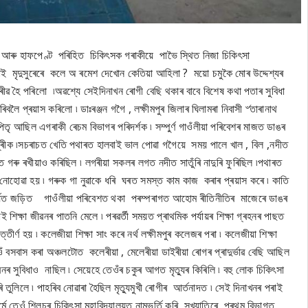
ং আৰু হাফপেণ্ট পৰিহিত চিকিৎসক গৰাকীয়ে পাভৈ স্থিত নিজা চিকিৎসা
 চাই মৃদুসুৰেৰে কলে অ ৰমেশ দেখোন কেতিয়া আহিলা ? ময়ো চমুকৈ মোৰ উদ্দেশ্যৰ
ৱ হৈ পৰিলো ৷অৱশ্যে সেইদিনাখন ৰোগী বেছি থকাৰ বাবে বিশেষ কথা পতাৰ সুবিধা
 প্ৰয়াস কৰিলো ৷ ডাঃৰঞ্জন গগৈ , লক্ষীমপুৰ জিলাৰ ঘিলামৰা নিবাসী ৺তাৰানাথ
িতৃ আছিল এগৰাকী ৰেচম বিভাগৰ পৰিদৰ্শক ৷ সম্পুৰ্ণ গাওঁলীয়া পৰিবেশৰ মাজত ডাঙৰ
দ্ৰীক ৷সচৰাচত খেতি পথাৰত হালবাই ভাল পোৱা গগৈয়ে সময় পালে খাল , বিল ,নদীত
ৰু ৰখীয়াও কৰিছিল ৷ লগৰীয়া সকলৰ লগত নদীত সাতুঁৰি নাদুৰি ফুৰিছিল ৷পথাৰত
নোহোৱা হয় ৷ গৰুক গা নুৱাকে ধৰি ঘৰত সমস্ত কাম কাজ কৰাৰ প্ৰয়াস কৰে ৷ কাতি
াৰ্যত জড়িত গাওঁলীয়া পৰিবেশত থকা পৰম্পৰাগত আহোম ৰীতিনীতিৰ মাজেৰে ডাঙৰ
 শিক্ষা জীৱনৰ পাতনি মেলে ৷ পৰৱৰ্তী সময়ত প্ৰাথমিক পৰ্যায়ৰ শিক্ষা গ্ৰহনৰ পাছত
্তীৰ্ণ হয় ৷ কলেজীয়া শিক্ষা সাং কৰে নৰ্থ লক্ষীমপুৰ কলেজৰ পৰা ৷ কলেজীয়া শিক্ষা
বাস কৰা অঞ্চলটোত কলেৰীয়া , মেলেৰীয়া ডাইৰীয়া ৰোগৰ প্ৰাদুৰ্ভাৱ বেছি আছিল
ৰনৰ সুবিধাও নাছিল ৷ সেয়েহে তেওঁৰ চকুৰ আগত মৃত্যুৰ কিৰিলি ৷ বহু লোক চিকিৎসা
তুলিলে ৷ পাহৰিব নোৱাৰা হৈছিল মৃত্যুমুখী ৰোগীৰ আৰ্তনাদত ৷ সেই দিনাখনৰ পৰাই
্মে তেওঁ শিলচৰ চিকিৎসা মহাবিদ্যালয়ত নামভৰ্তি কৰি সুখ্যাতিৰে প্ৰথম বিভাগত