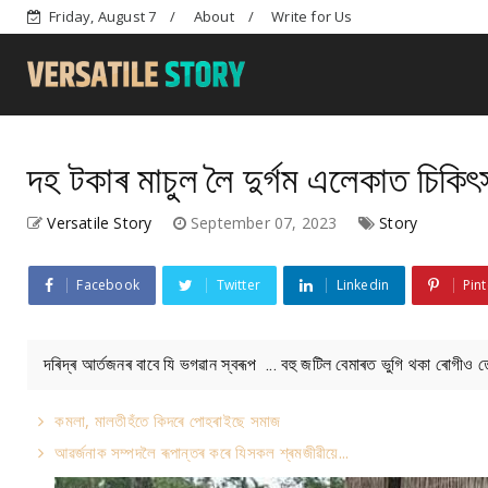
Friday, August 7
About
Write for Us
দহ টকাৰ মাচুল লৈ দুৰ্গম এলেকাত চিকিৎ
Versatile Story
September 07, 2023
Story
Facebook
Twitter
Linkedin
Pint
দৰিদ্ৰ আৰ্তজনৰ বাবে যি ভগৱান স্বৰূপ ... বহু জটিল বেমাৰত ভুগি থকা ৰোগীও ত
কমলা, মালতীহঁতে কিদৰে পোহৰাইছে সমাজ
আৱৰ্জনাক সম্পদলৈ ৰূপান্তৰ কৰে যিসকল শ্ৰমজীৱীয়ে...