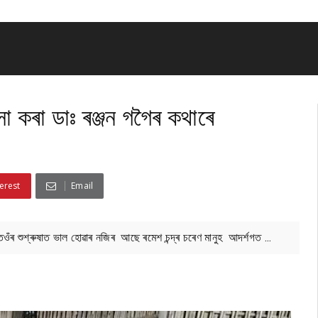
সা কৰা ডাঃ ৰঞ্জন গগৈৰ কথাৰে
erest
Email
েওঁৰ শুশ্ৰুষাত ভাল হোৱাৰ নজিৰ আছে ৰমেশ চন্দ্ৰ চৰেণ মানুহ আদৰ্শগত ...