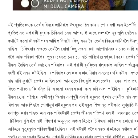
এই প্ৰতিবেদকে তেওঁৰ বিষয়ে জানিবলৈ উৎসুকতা লৈ কাষ চাপে ৷ বগা ৰঙৰ ইচপৰ্টি
প্ৰতিষ্ঠানত এগৰাকী বৃদ্ধাক চিকিৎসা সেৱা আগবঢ়াই আছে ৷ওপৰলৈ মুৰ তুলি মোলৈ
কথাটো কলো ৷উৎকট গৰম আছিল দিনটো ৷কিছু সময় ৰৈ তেওঁৰ বিষয়ে জানিবলৈ উদগ্ৰী
নাছিল ৷চিকিৎসাৰ মাজতে তেওঁলৈ সোধা কিছু নজনা কথা আপোনাসৱৰ ওচৰত ডাঙি ধৰিবলৈ
গগৈ আৰু ৺নিৰদা গগৈৰ পুত্ৰ ৷১৯৬৫ চনৰ ১৮ মাৰ্চ তাৰিখে জন্মগ্ৰহণ কৰে ৷ তেওঁৰ প
দীঘল হৈছিল তেওঁ ৷আহোম পৰিয়ালৰ এই গৰাকী ব্যক্তিৰ বাল্যকাল আছিল গাওঁকেন্
বৰশী বাই সময় কটাইছিল ৷ পৰিয়ালৰ লোকক সকাহ দিয়াৰ মানসেৰে খৰি কটাৰ লগতে গ
মাছ মাৰি ফুৰাটো তেওঁৰ আছিল চখ ৷ আনহাতে বিহু বুলি কলে তেওঁৰ যেন গাত তৎ 
বিহুত পথাৰত চাকি বন্তি দি সকলো ধৰনৰ ঘৰুৱা কাম কৰি ভাল পাইছিল ৷ কৃষিক
দীঘল হোৱা গগৈয়ে লক্ষীমপুৰ জিলাৰ ন-পুখুৰী এলপি স্কুলত প্ৰথম শ্ৰেনীত নাম লগাই
ঘিলামৰা আৰু পিছলৈ গোগামুখ হাইস্কুলৰ পৰা হাইস্কুল শিক্ষান্ত পৰীক্ষাত সুখ্যাতি উত
সমাপ্ত কৰাৰ পাছত আন এক পৰিঘটনাই তেওঁৰ জীৱনৰ গতিপথ সলাই ৷এসময়ত তেওঁ বস
৷ চিকিৎসা বুলিবলৈ নাই ৷পিছপৰা অনুন্নত অঞ্চল হিচাবে চিকিৎসা কৰিব পৰা কোনো ধ
অবিহনে মৃত্যুমুখত পৰিবলগীয়া হৈছিল ৷ এই ঘটনাই গগৈৰ মনত বাৰুকৈয়ে মৰ্মাহত কৰি 
তেওঁৰ মানৱ সেৱাৰ উদ্দেশ্যে এগৰাকী সুচিকিৎসক হোৱাৰ সপোন পুহি ৰাখিছিল ৷ সেইমৰ