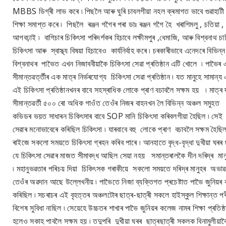
MBBS ডিগ্ৰী লাভ কৰে ৷ পিছলৈ আৰু ঘুৰি চাবলগীয়া নহল ক্ৰমাগত ভাবে গুৱাহাটী 
শিক্ষা সমাপ্ত কৰে ৷ পিছলৈ ৰঞ্জন গগৈৰ পৰা ডাঃ ৰঞ্জন গগৈ হৈ খৰাশিমলু , চতিয়া
আগবঢ়াই ৷ বাগিচাৰ চিকিৎসা পৰিদৰ্শকৰ হিচাবে লক্ষীমপুৰ ,ধেমাজি, আৰু বিশ্ব
চিকিৎসা আৰু স্বাস্থ্য বিষয়া হিচাবেও কাৰ্যনিৰ্বাহ কৰে ৷ চৰকাৰীভাবে এনেদৰে ব
বিশ্বনাথৰ পাভৈত এখন নিজাববীয়াকৈ চিকিৎসা সেৱা প্ৰতিষ্ঠান এটি খোলে ৷ পাভৈৰ 
সীমান্তৱৰ্ত্তীৰ এক মাত্ৰ নিৰ্ভৰযোগ্য চিকিৎসা সেৱা প্ৰতিষ্ঠান ৷ যত মানুহে সামা
এই চিকিৎসা প্ৰতিষ্ঠানখনৰ বাবে সহস্ৰাধিক লোকে প্ৰাণ বচাবলৈ সক্ষম হয় ৷ মাত্ৰ
সীমান্তৱৰ্তী ৫০০ ৰো অধিক গাওঁত তেওঁৰ নিজৰ বাহনখন লৈ বিভিন্ন অঞ্চল সমুহত
কভিডৰ ভয়ত সাধাৰন চিকিৎসাৰ বাবে SOP মানি চিকিৎসা কৰিবলগীয়া হৈছিল ৷ সে
সেৱাৰ মনোভাবেৰে কৰিছিল চিকিৎসা ৷ যাৰবাবে বহু লোকে প্ৰাণ বচাবলৈ সক্ষম হৈছি
ৰাইজে সকলো সময়তে চিকিৎসা গ্ৰহন কৰিব পাৰে ৷ আনহাতে বৃদ্ধ-বৃদ্ধা দুখীয়া ঘৰৰ
যে চিকিৎসা সেৱাৰ মাজত সীমাবদ্ধ আছিল সেয়া নহয় সমান্তৰালকৈ দীন দৰিদ্ৰ মানু
৷ মহানুভৱতাৰ পৰিচয় দিয়া চিকিৎসক গৰাকীয়ে সকলো সময়তে দৰিদ্ৰ মানুহৰ অভাৱ অভিয
তেওঁৰ অৱদান আছে উল্লেখনীয় ৷ পাভৈতে নিজা ব্যক্তিগত প্ৰচেষ্টাত পাভৈ জুনিয়ৰ
কৰিছিল ৷ সচৰাচৰ এই বৃহত্তৰ অঞ্চলটোৰ ছাত্ৰ-ছাত্ৰী সকলে হাইস্কুল শিক্ষান্ত পৰী
বিশেষ সুবিধা নাছিল ৷ সেয়েহে উচ্চতৰ শাখাৰ পাভৈ জুনিয়ৰ কলেজ নামৰ শিক্ষা প্ৰতি
হলেও সকাহ পাবলৈ সক্ষম হয় ৷ তদুপৰি দুখীয়া ঘৰৰ ছাত্ৰছাত্ৰী সকলক বিনামুলীয়াক