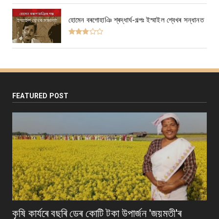
হোমেন বৰগোহাঞি শ্ৰদ্ধাৰ্ঘ-গল্পঃ ইস্মাইল শ্বেখৰ সন্ধানত
FEATURED POST
কৃষি কাৰ্যৰে বছৰি ডেৰ কোটি টকা উপার্জন 'জয়মতী'ৰ