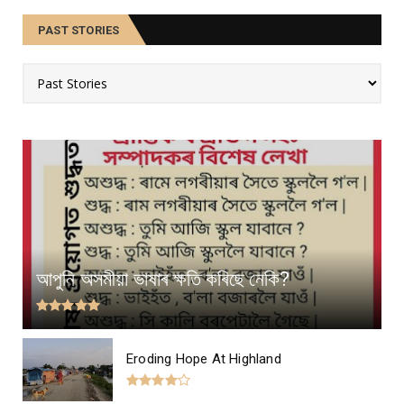
PAST STORIES
আপুনি অসমীয়া ভাষাৰ ক্ষতি কৰিছে নেকি?
Eroding Hope At Highland