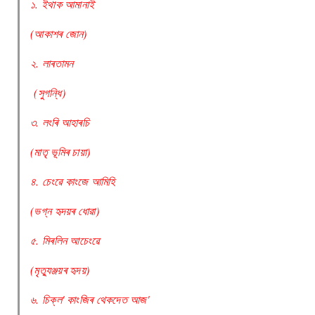
১. ইথাক‌‌ আমানাই
(আকাশৰ জোন)
২. লাৰতামন
(সুগন্ধি)
৩. লংৰি আহাৰচি
(মাতৃ ভূমিৰ চায়া)
৪. চেংৱে কাংজে আমিহি
(ভগ্ন হৃদয়ৰ ধোৱা)
৫. মিৰলিন আচেংৱে
(মৃত্যুঞ্জয়ৰ হৃদয়)
৬. চিক্ল' কাংজিৰ থেকদেত আজ'