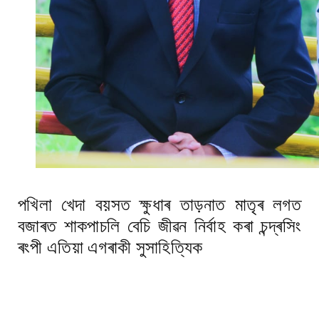
পখিলা খেদা বয়সত ক্ষুধাৰ তাড়নাত মাতৃৰ লগত
বজাৰত শাকপাচলি বেচি জীৱন নিৰ্বাহ কৰা চন্দ্ৰসিং
ৰংপী এতিয়া এগৰাকী সুসাহিত্যিক