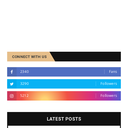
CONNECT WITH US
2340
Fans
3290
Followers
5212
Followers
LATEST POSTS