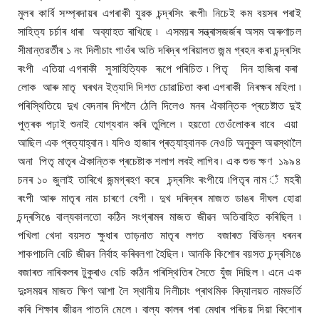
মুলৰ কাৰ্বি সম্প্ৰদায়ৰ এগৰাকী যুৱক চন্দ্ৰসিং ৰংপী৷ নিচেই কম বয়সৰ পৰাই
সাহিত্য চৰ্চাৰ ধাৰা অব্যাহত ৰাখিছে ৷ এসময়ৰ সন্ত্ৰাসজৰ্জৰ অসম অৰুণাচল
সীমান্তৱৰ্তীৰ ১ নং দিলীচাং গাওঁৰ অতি দৰিদ্ৰ পৰিয়ালত জন্ম গ্ৰহন কৰা চন্দ্ৰসিং
ৰংপী এতিয়া এগৰাকী সুসাহিত্যিক ৰূপে পৰিচিত ৷ পিতৃ দিন হাজিৰা কৰা
লোক আৰু মাতৃ ঘৰখন ইত্যাদি দিশত চোৱাচিতা কৰা এগৰাকী নিৰক্ষৰ মহিলা ৷
পৰিস্থিতিয়ে দুখ বেদনাৰ দিশলৈ ঠেলি দিলেও মনৰ ঐকান্তিক প্ৰচেষ্টাত দুই
পুত্ৰক পঢ়াই শুনাই যোগ্যবান কৰি তুলিলে ৷ হয়তো তেওঁলোকৰ বাবে এয়া
আছিল এক প্ৰত্যাহ্বান ৷ যদিও হাজাৰ প্ৰত্যাহ্বানক নেওচি অনুকুল অৱস্থালৈ
অনা পিতৃ মাতৃৰ ঐকান্তিক প্ৰচেষ্টাক শলাগ লবই লাগিব ৷ এক শুভ ক্ষণ ১৯৯৪
চনৰ ১০ জুলাই তাৰিখে জন্মগ্ৰহণ কৰে চন্দ্ৰসিং ৰংপীয়ে ৷পিতৃৰ নাম ঁ মহৰী
ৰংপী আৰু মাতৃৰ নাম চাৰণে বেপী ৷ দুখ দৰিদ্ৰৰ মাজত ডাঙৰ দীঘল হোৱা
চন্দ্ৰসিঙে বাল্যকালতো কঠিন সংগ্ৰামৰ মাজত জীৱন অতিবাহিত কৰিছিল ৷
পখিলা খেদা বয়সত ক্ষুধাৰ তাড়নাত মাতৃৰ লগত বজাৰত বিভিন্ন ধৰনৰ
শাকপাচলি বেচি জীৱন নিৰ্বাহ কৰিবলগা হৈছিল ৷ আনকি কিশোৰ বয়সত চন্দ্ৰসিঙে
বজাৰত নাৰিকলৰ টুকুৰাও বেচি কঠিন পৰিস্থিতিৰ সৈতে যুঁজ দিছিল ৷ এনে এক
দুঃসময়ৰ মাজত ক্ষিণ আশা লৈ স্থানীয় দিলীচাং প্ৰাথমিক বিদ্যালয়ত নামভৰ্তি
কৰি শিক্ষাৰ জীৱন পাতনি মেলে ৷ বাল্য কালৰ পৰা মেধাৰ পৰিচয় দিয়া কিশোৰ