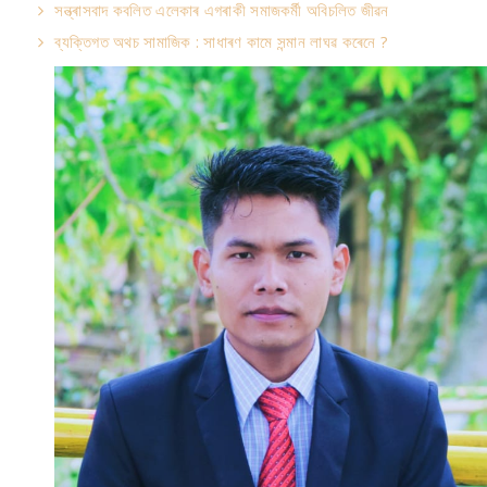
সন্ত্ৰাসবাদ কবলিত এলেকাৰ এগৰাকী সমাজকৰ্মী অবিচলিত জীৱন
ব্যক্তিগত অথচ সামাজিক : সাধাৰণ কামে সন্মান লাঘৱ কৰেনে ?