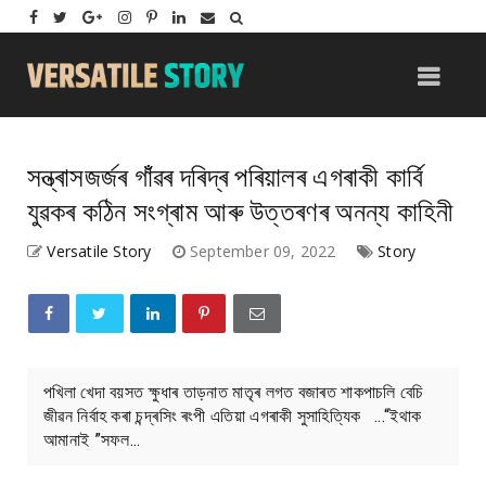
সন্ত্ৰাসজৰ্জৰ গাঁঁৱৰ দৰিদ্ৰ পৰিয়ালৰ এগৰাকী কাৰ্বি
যুৱকৰ কঠিন সংগ্ৰাম আৰু উত্তৰণৰ অনন্য কাহিনী
Versatile Story
September 09, 2022
Story
পখিলা খেদা বয়সত ক্ষুধাৰ তাড়নাত মাতৃৰ লগত বজাৰত শাকপাচলি বেচি
জীৱন নিৰ্বাহ কৰা চন্দ্ৰসিং ৰংপী এতিয়া এগৰাকী সুসাহিত্যিক ...“ইথাক
আমানাই ”সফল...