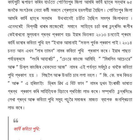
কাৰ্যসুচী ৰূপায়ণ কৰিব যাওঁতে শোণিতপুৰ জিলা আমৰি কাৰ্বি ছাত্ৰ সন্থাৰ ৬৫
জনকৈ সংগঠনৰ নেতা কৰ্মী সকলে গ্ৰেপ্তাৰ হবলগীয়া হৈছিল ৷ শোণিতপুৰ জিলা
আমৰি কাৰ্বি ছাত্ৰ সন্থাৰ উথথানেই চৰ্চিত হৈছিল সমগ্ৰ জিলাখনত ৷
এনেদৰেই বিপ্লৱী ধাৰাৰ মাজেৰেই সমানে সাহিত্য চৰ্চা কৰা চন্দ্ৰসিং ৰংপীৰ
কেইবাখনো মুল্যবান গ্ৰন্থ প্ৰকাশ হয়৷ ইয়াৰ ভিতৰত ২০১৩ চনতেই প্ৰথম
কাৰ্বি ভাষাৰ কবিতা পুথি হল “ইথাক আমানাই ”সফল পুৰ্বক প্ৰকাশ পাই ৷ ২০১৪
চনত আন এখন “লাৰ তামন“ নামৰ কবিতা পুথি প্ৰকাশ কৰে ৷ ইয়াৰ পাছত
পৰ্যায়ক্ৰমে “লংৰি আহাৰচি” , “চেংৱে কাংজে আমিহি ” “মিৰলিন আচেংৱে”
আৰু “ চিক্ল কাংজিৰ থেকদেত আজ” নামৰ এই পৰ্যন্ত সৰ্বমুঠ ৫ খনকৈ কবিতা
পুথি প্ৰকাশ হয় ৷ পিছলৈ আৰু উভতি চাব লগা নহল ৷ “ জি. কে. ফৰ কিডচ
” আৰু “ এ হৰিফাইং ড্ৰিম ৱিথ এ বিট ফান ” নামৰ দুখন ইংৰাজী ভাষাত
গ্ৰন্থ প্ৰকাশ কৰি সাহিত্যিক হিচাবে প্ৰতিষ্ঠা লাভ কৰে ৷ সম্প্ৰতি চন্দ্ৰসিঙে
লেখা গ্ৰন্থ আৰু কবিতা পুথি সমুহ পঢ়ুৱৈ সমাজৰ মাজত ব্যাপক জনপ্ৰিয়তা
লাভ কৰে ৷
কাৰ্বি কবিতা পুথি: