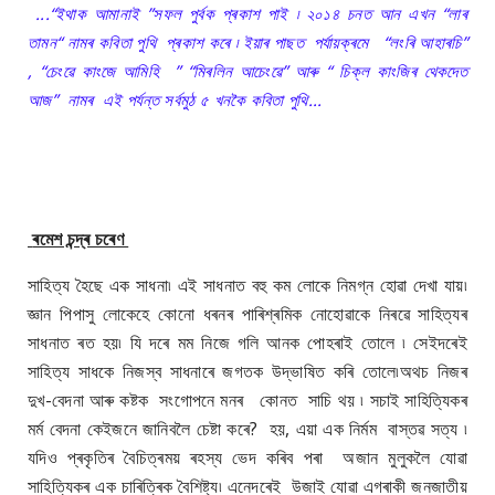
...“ইথাক আমানাই ”সফল পুৰ্বক প্ৰকাশ পাই ৷ ২০১৪ চনত আন এখন “লাৰ
তামন“ নামৰ কবিতা পুথি প্ৰকাশ কৰে ৷ ইয়াৰ পাছত পৰ্যায়ক্ৰমে “লংৰি আহাৰচি”
, “চেংৱে কাংজে আমিহি ” “মিৰলিন আচেংৱে” আৰু “ চিক্ল কাংজিৰ থেকদেত
আজ” নামৰ এই পৰ্যন্ত সৰ্বমুঠ ৫ খনকৈ কবিতা পুথি...
ৰমেশ চন্দ্ৰ চৰেণ
সাহিত্য হৈছে এক সাধনা৷ এই সাধনাত বহু কম লোকে নিমগ্ন হোৱা দেখা যায়৷
জ্ঞান পিপাসু লোকেহে কোনো ধৰনৰ পাৰিশ্ৰমিক নোহোৱাকে নিৰৱে সাহিত্যৰ
সাধনাত ৰত হয়৷ যি দৰে মম নিজে গলি আনক পোহৰাই তোলে ৷ সেইদৰেই
সাহিত্য সাধকে নিজস্ব সাধনাৰে জগতক উদ্ভাষিত কৰি তোলে৷অথচ নিজৰ
দুখ-বেদনা আৰু কষ্টক সংগোপনে মনৰ কোনত সাচি থয় ৷ সচাই সাহিত্যিকৰ
মৰ্ম বেদনা কেইজনে জানিবলৈ চেষ্টা কৰে? হয়, এয়া এক নিৰ্মম বাস্তৱ সত্য ৷
যদিও প্ৰকৃতিৰ বৈচিত্ৰময় ৰহস্য ভেদ কৰিব পৰা অজান মুলুকলৈ যোৱা
সাহিত্যিকৰ এক চাৰিত্ৰিক বৈশিষ্ট্য৷ এনেদৰেই উজাই যোৱা এগৰাকী জনজাতীয়