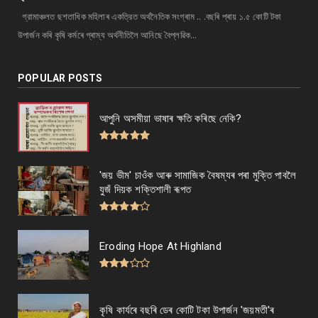
গ্রামাঞ্চলত ছশতাধিক মহিলাৰ একত্রিত অর্থনৈতিক সংগ্ৰাম .. .বছৰি প্ৰায় ১.৫ কোটি টকা
উপাৰ্জন কৰি কৃষি কৰ্মৰে গ্ৰাম্য অর্থনীতিলৈ আনিছে বৈপ্লৱিক...
POPULAR POSTS
আপুনি অসমীয়া ভাষাৰ ক্ষতি কৰিছে নেকি?
'জয় ভীম' চাওঁক আৰু সামাজিক বৈষম্যৰ পৰা মুক্তি পাবলৈ
যুজঁ দিয়ক শক্তিশালী ৰূপত
Eroding Hope At Highland
কৃষি কাৰ্যৰে বছৰি ডেৰ কোটি টকা উপার্জন 'জয়মতী'ৰ