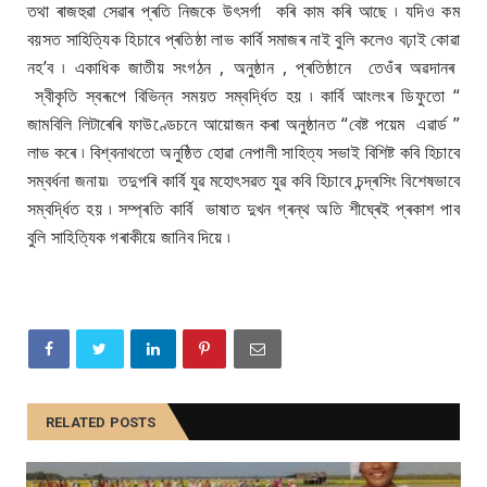
তথা ৰাজহুৱা সেৱাৰ প্ৰতি নিজকে উৎসৰ্গা কৰি কাম কৰি আছে ৷ যদিও কম
বয়সত সাহিত্যিক হিচাবে প্ৰতিষ্ঠা লাভ কাৰ্বি সমাজৰ নাই বুলি কলেও বঢ়াই কোৱা
নহ’ব ৷ একাধিক জাতীয় সংগঠন , অনুষ্ঠান , প্ৰতিষ্ঠানে তেওঁৰ অৱদানৰ
স্বীকৃতি স্বৰূপে বিভিন্ন সময়ত সম্বৰ্দ্ধিত হয় ৷ কাৰ্বি আংলংৰ ডিফুতো “
জামবিলি লিটাৰেৰি ফাউণ্ডেচনে আয়োজন কৰা অনুষ্ঠানত “বেষ্ট পয়েম এৱাৰ্ড ”
লাভ কৰে ৷ বিশ্বনাথতো অনুষ্ঠিত হোৱা নেপালী সাহিত্য সভাই বিশিষ্ট কবি হিচাবে
সম্বৰ্ধনা জনায়৷ তদুপৰি কাৰ্বি যুৱ মহোৎসৱত যুৱ কবি হিচাবে চন্দ্ৰসিং বিশেষভাবে
সম্বৰ্দ্ধিত হয় ৷ সম্প্ৰতি কাৰ্বি ভাষাত দুখন গ্ৰন্থ অতি শীঘ্ৰেই প্ৰকাশ পাব
বুলি সাহিত্যিক গৰাকীয়ে জানিব দিয়ে ৷
RELATED POSTS