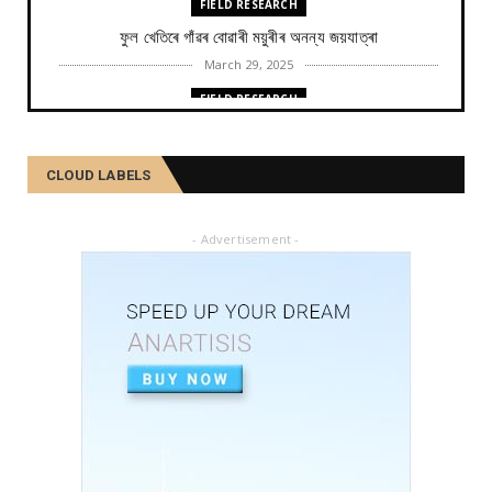
FIELD RESEARCH
ফুল খেতিৰে গাঁৱৰ বোৱাৰী ময়ুৰীৰ অনন্য জয়যাত্ৰা
March 29, 2025
FIELD RESEARCH
কমলা, মালতীহঁতে কিদৰে পোহৰাইছে সমাজ
February 27, 2025
CLOUD LABELS
FIELD RESEARCH
আৱৰ্জনাক সম্পদলৈ ৰূপান্তৰ কৰে যিসকল শ্ৰমজীৱীয়ে...
- Advertisement -
February 04, 2025
FIELD RESEARCH
একালৰ উগ্ৰপন্থী কবলিত দূৰ্গম গাঁৱৰ পৰা ৰাষ্ট্ৰীয় পৰ্যায়লৈ ময়...
December 26, 2024
SOCIAL
দৰিদ্ৰতাৰ প্ৰাচীৰ অতিক্ৰমি ডিপ্লিঙৰ পৰা সাহিত্য জগত, শ্ৰমিক ...
December 21, 2024