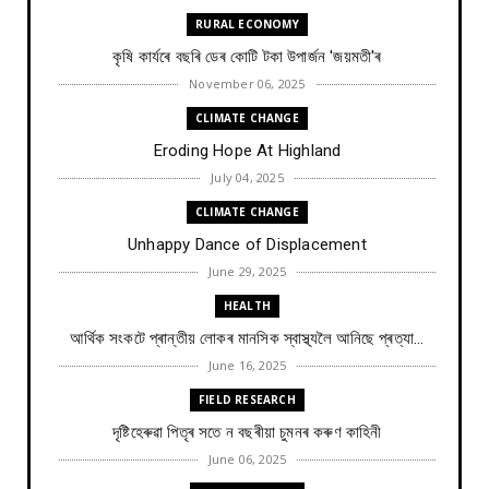
RURAL ECONOMY
কৃষি কাৰ্যৰে বছৰি ডেৰ কোটি টকা উপার্জন 'জয়মতী'ৰ
November 06, 2025
CLIMATE CHANGE
Eroding Hope At Highland
July 04, 2025
CLIMATE CHANGE
Unhappy Dance of Displacement
June 29, 2025
HEALTH
আৰ্থিক সংকটে প্ৰান্তীয় লোকৰ মানসিক স্বাস্থ্যলৈ আনিছে প্ৰত্যা...
June 16, 2025
FIELD RESEARCH
দৃষ্টিহেৰুৱা পিতৃৰ সতে ন বছৰীয়া চুমনৰ কৰুণ কাহিনী
June 06, 2025