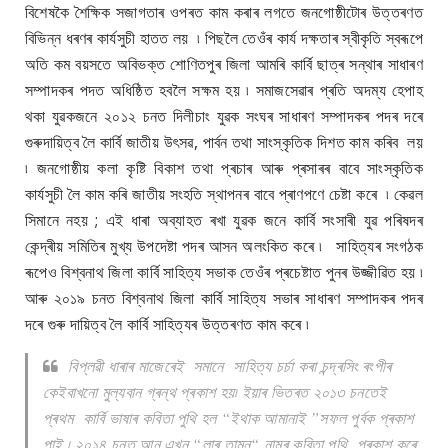
বিশেষকৈ শৈক্ষিক সজাগতাৰ ওপৰত কাম কৰাৰ লগতে জনগোষ্ঠীটোৰ উত্তৰণত
বিভিন্ন ধৰণৰ কাৰ্যসুচী হাতত লয় ৷ পিছলৈ তেওঁৰ কাৰ্য দক্ষতাৰ স্বীকৃতি স্বৰূপে
অতি কম বয়সতে অবিভক্ত শোণিতপুৰ জিলা আমৰি কাৰ্বি ছাত্ৰ সন্থাৰ সাধাৰণ
সম্পাদকৰ পদত অধিষ্ঠিত হবলৈ সক্ষম হয় ৷ সমাজসেৱাৰ প্ৰতি অদম্য হেপাহ
থকা যুৱকজনে ২০১২ চনত দিলীচাং যুৱক সংঘৰ সাধাৰণ সম্পাদকৰ পদৰ দৰে
গুৰুদায়িত্ব লৈ কাৰ্বি জাতীয় উৎসৱ, পাৰ্বন তথা সাংস্কৃতিক দিশত কাম কৰিব লয়
৷ জনগোষ্ঠীয় কলা কৃষ্টি বিকাশ তথা প্ৰচাৰ আৰু প্ৰসাৰৰ বাবে সাংস্কৃতিক
কাৰ্যসুচী লৈ কাম কৰি জাতীয় সংহতি স্থাপনৰ বাবে প্ৰাণপণে চেষ্টা কৰে ৷ কেৱল
সিমানে নহয় ; এই ধাৰা অব্যাহত ৰখা যুৱক জনে কাৰ্বি সংসাৰী যুৱ পৰিষদৰ
কেন্দ্ৰীয় সমিতিৰ মুখ্য উপদেষ্টা পদৰ আসন অলংকিত কৰে ৷ সাহিত্যৰ সংগঠক
ৰূপেও বিশ্বনাথ জিলা কাৰ্বি সাহিত্য সভাক তেওঁৰ প্ৰচেষ্টাত পুনৰ উজ্জীৱিত হয় ৷
আৰু ২০১৯ চনত বিশ্বনাথ জিলা কাৰ্বি সাহিত্য সভাৰ সাধাৰণ সম্পাদকৰ পদৰ
দৰে গুৰু দায়িত্ব লৈ কাৰ্বি সাহিত্যৰ উত্তৰণত কাম কৰে ৷
বিপ্লৱী ধাৰাৰ মাজেৰেই সমানে সাহিত্য চৰ্চা কৰা চন্দ্ৰসিং ৰংপীৰ
কেইবাখনো মুল্যবান গ্ৰন্থ প্ৰকাশ হয়৷ ইয়াৰ ভিতৰত ২০১৩ চনতেই
প্ৰথম কাৰ্বি ভাষাৰ কবিতা পুথি হল “ইথাক আমানাই ”সফল পুৰ্বক প্ৰকাশ
পাই ৷ ২০১৪ চনত আন এখন “লাৰ তামন“ নামৰ কবিতা পুথি প্ৰকাশ কৰে