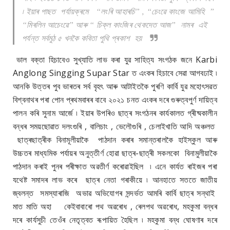
৷ ইয়াৰ পাছত পৰ্যায়ক্ৰমে “লংৰি আহাৰচি” , “চেংৱে কাংজে আমিহি ”
“মিৰলিন আচেংৱে” আৰু “ চিক্ল কাংজিৰ থেকদেত আজ” নামৰ এই
পৰ্যন্ত সৰ্বমুঠ ৫ খনকৈ কবিতা পুথি প্ৰকাশ হয়
ভাল বক্তা হিচাবেও সুখ্যাতি লাভ কৰা যুৱ সাহিত্য সংগঠক জনে Karbi
Anglong Singging Supar Star ত এংকৰ হিচাবে সেৱা আগবঢাই ৷
আনকি উত্তৰ পুব ভাৰতৰ সৰ্ব বৃহৎ আৰু আটাইতকৈ পুৰণি কাৰ্বি যুৱ মহোৎসৱত
বিশ্বনাথৰ পৰা পোন প্ৰথমবাৰৰ বাবে ২০২১ চনত এংকৰ দৰে গুৰুত্বপুৰ্ণ দায়িত্ব
পালন কৰি সুনাম আৰ্জে ৷ ইয়াৰ উপৰিও ছাত্ৰ সংগঠনৰ কাৰ্যকালত গ্ৰীষ্মকালীন
বন্ধৰ সময়ছোৱাত দলংগুৰি , বালিচাং , ভেলৌগুৰি , চেলাইখাতি আদি অঞ্চলত
ছাত্ৰছাত্ৰীক বিনামূলীয়াকৈ পাঠদান কৰাৰ সমান্তৰালকৈ হাইস্কুল আৰু
উচ্চতৰ মাধ্যমিক পৰ্যায়ৰ অনুত্তীৰ্ণ হোৱা ছাত্ৰ-ছাত্ৰী সকলকো বিনামুলীয়াকৈ
পাঠদান কৰাই পুনৰ পৰীক্ষাত অৱতীৰ্ণ কৰোৱাইছিল ৷ এনে কাৰ্যত ৰাইজৰ পৰা
যথেষ্ট সমাদৰ লাভ কৰে ছাত্ৰ নেতা গৰাকীয়ে ৷ আনহাতে সততে জাতীয়
জ্বলন্ত সমস্যাৰাজি অভাৱ অভিযোগৰ সন্দৰ্ভত আমৰি কাৰ্বি ছাত্ৰ সন্থাই
মাত মাতি অহা কেইবাবাৰো পথ অৱৰোধ , ৰেলপথ অৱৰোধ, মহকুমা বন্ধৰ
দৰে কাৰ্যসুচী তেওঁৰ নেতৃত্বত ৰূপায়িত হৈছিল ৷ মহকুমা বন্ধ ঘোষণাৰ দৰে