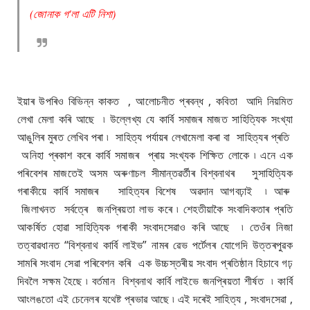
(জোনাক গ'লা এটি নিশা)
ইয়াৰ উপৰিও বিভিন্ন কাকত , আলোচনীত প্ৰবন্ধ , কবিতা আদি নিয়মিত
লেখা মেলা কৰি আছে ৷ উল্লেখ্য যে কাৰ্বি সমাজৰ মাজত সাহিত্যিক সংখ্যা
আঙুলিৰ মুৰত লেখিব পৰা ৷ সাহিত্য পৰ্যায়ৰ লেখামেলা কৰা বা সাহিত্যৰ প্ৰতি
অনিহা প্ৰকাশ কৰে কাৰ্বি সমাজৰ প্ৰায় সংখ্যক শিক্ষিত লোকে ৷ এনে এক
পৰিবেশৰ মাজতেই অসম অৰুণাচল সীমান্তৱৰ্তীৰ বিশ্বনাথৰ সুসাহিত্যিক
গৰাকীয়ে কাৰ্বি সমাজৰ সাহিত্যৰ বিশেষ অৱদান আগবঢ়াই ৷ আৰু
জিলাখনত সৰ্বত্ৰে জনপ্ৰিয়তা লাভ কৰে ৷ শেহতীয়াকৈ সংবাদিকতাৰ প্ৰতি
আকৰ্ষিত হোৱা সাহিত্যিক গৰাকী সংবাদসেৱাও কৰি আছে ৷ তেওঁৰ নিজা
তত্বাৱধানত “বিশ্বনাথ কাৰ্বি লাইভ” নামৰ ৱেভ পৰ্টেলৰ যোগেদি উত্তৰপুৱক
সামৰি সংবাদ সেৱা পৰিবেশন কৰি এক উচ্চস্তৰীয় সংবাদ প্ৰতিষ্ঠান হিচাবে গঢ়
দিবলৈ সক্ষম হৈছে ৷ বৰ্তমান বিশ্বনাথ কাৰ্বি লাইভে জনপ্ৰিয়তা শীৰ্ষত ৷ কাৰ্বি
আংলঙতো এই চেনেলৰ যথেষ্ট প্ৰভাৱ আছে ৷ এই দৰেই সাহিত্য , সংবাদসেৱা ,