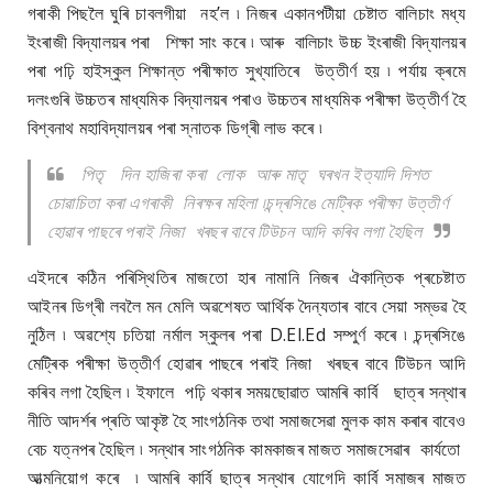
গৰাকী পিছলৈ ঘুৰি চাবলগীয়া নহ’ল ৷ নিজৰ একানপটীয়া চেষ্টাত বালিচাং মধ্য
ইংৰাজী বিদ্যালয়ৰ পৰা শিক্ষা সাং কৰে ৷ আৰু বালিচাং উচ্চ ইংৰাজী বিদ্যালয়ৰ
পৰা পঢ়ি হাইস্কুল শিক্ষান্ত পৰীক্ষাত সুখ্যাতিৰে উত্তীৰ্ণ হয় ৷ পৰ্যায় ক্ৰমে
দলংগুৰি উচ্চতৰ মাধ্যমিক বিদ্যালয়ৰ পৰাও উচ্চতৰ মাধ্যমিক পৰীক্ষা উত্তীৰ্ণ হৈ
বিশ্বনাথ মহাবিদ্যালয়ৰ পৰা স্নাতক ডিগ্ৰী লাভ কৰে ৷
পিতৃ দিন হাজিৰা কৰা লোক আৰু মাতৃ ঘৰখন ইত্যাদি দিশত
চোৱাচিতা কৰা এগৰাকী নিৰক্ষৰ মহিলা ৷চন্দ্ৰসিঙে মেট্ৰিক পৰীক্ষা উত্তীৰ্ণ
হোৱাৰ পাছৰে পৰাই নিজা খৰছৰ বাবে টিউচন আদি কৰিব লগা হৈছিল
এইদৰে কঠিন পৰিস্থিতিৰ মাজতো হাৰ নামানি নিজৰ ঐকান্তিক প্ৰচেষ্টাত
আইনৰ ডিগ্ৰী লবলৈ মন মেলি অৱশেষত আৰ্থিক দৈন্যতাৰ বাবে সেয়া সম্ভৱ হৈ
নুঠিল ৷ অৱশ্যে চতিয়া নৰ্মাল স্কুলৰ পৰা D.El.Ed সম্পুৰ্ণ কৰে ৷ চন্দ্ৰসিঙে
মেট্ৰিক পৰীক্ষা উত্তীৰ্ণ হোৱাৰ পাছৰে পৰাই নিজা খৰছৰ বাবে টিউচন আদি
কৰিব লগা হৈছিল ৷ ইফালে পঢ়ি থকাৰ সময়ছোৱাত আমৰি কাৰ্বি ছাত্ৰ সন্থাৰ
নীতি আদৰ্শৰ প্ৰতি আকৃষ্ট হৈ সাংগঠনিক তথা সমাজসেৱা মুলক কাম কৰাৰ বাবেও
বেচ যত্নপৰ হৈছিল ৷ সন্থাৰ সাংগঠনিক কামকাজৰ মাজত সমাজসেৱাৰ কাৰ্যতো
আত্মনিয়োগ কৰে ৷ আমৰি কাৰ্বি ছাত্ৰ সন্থাৰ যোগেদি কাৰ্বি সমাজৰ মাজত