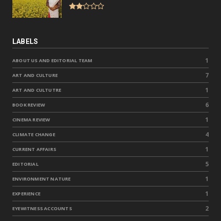
LABELS
1
ABOUT US AND EDITORIAL TEAM
7
ART AND CULTURE
1
ART AND CULTUTRE
6
BOOK REVIEW
1
CINEMA REVIEW
4
CLIMATE CHANGE
1
CURRENT AFFAIRS
5
EDITORIAL
1
ENVIRONMENT NATURE
1
EXPERIENCE
2
EYEWITNESS ACCOUNTS