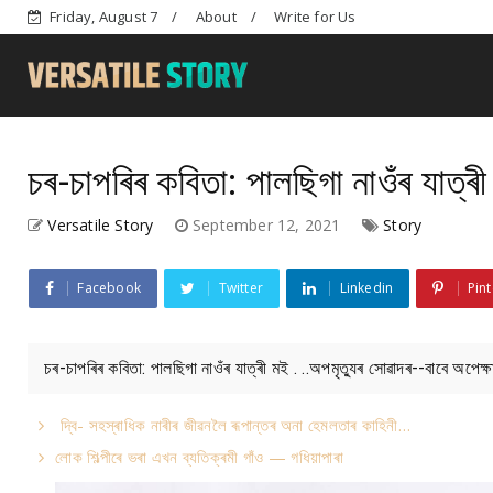
Friday, August 7
About
Write for Us
চৰ-চাপৰিৰ কবিতা: পালছিগা নাওঁৰ যাত্ৰ
Versatile Story
September 12, 2021
Story
Facebook
Twitter
Linkedin
Pint
চৰ-চাপৰিৰ কবিতা: পালছিগা নাওঁৰ যাত্ৰী মই . ..অপমৃত্যুৰ সোৱাদৰ--বাবে অপেক
দ্বি- সহস্ৰাধিক নাৰীৰ জীৱনলৈ ৰূপান্তৰ অনা হেমলতাৰ কাহিনী…
লোক শিল্পীৰে ভৰা এখন ব্যতিক্ৰমী গাঁও — গধিয়াপাৰা