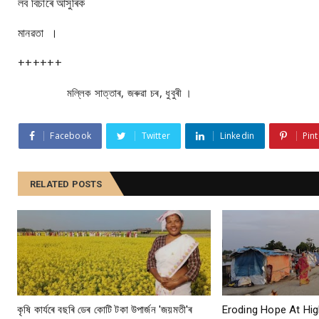
লব বিচাৰে আসুৰিক
মানৱতা ।
++++++
মল্লিক সাত্তাৰ, জৰুৱা চৰ, ধুবুৰী ।
Facebook
Twitter
Linkedin
Pint
RELATED POSTS
কৃষি কাৰ্যৰে বছৰি ডেৰ কোটি টকা উপার্জন 'জয়মতী'ৰ
Eroding Hope At Hig