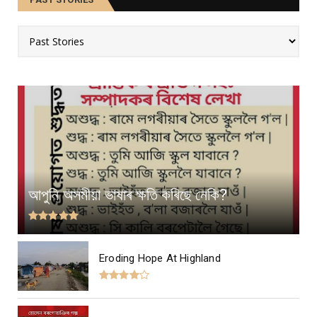
আপুনি অসমীয়া ভাষাৰ ক্ষতি কৰিছে নেকি?
Eroding Hope At Highland