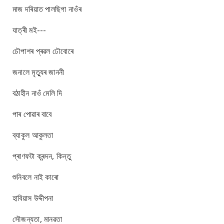
মাজ দৰিয়াত পালছিগা নাওঁৰ
যাত্ৰী মই---
চৌপাশৰ প্ৰৱল ঢৌবোৰে
জনালে মৃত্যুৰ জাননী
বঠাহীন নাওঁ মেলি দি
পাৰ পোৱাৰ বাবে
ব্যাকুল আকুলতা
প্ৰাণফটা ক্ৰন্দন, কিন্তু
শুনিবলে নাই কাৰো
হাবিয়াস উদ্দীপনা
সৌজন্যতা, মানৱতা