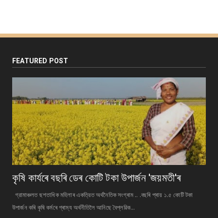
FEATURED POST
কৃষি কাৰ্যৰে বছৰি ডেৰ কোটি টকা উপার্জন 'জয়মতী'ৰ
গ্রামাঞ্চলত ছশতাধিক মহিলাৰ একত্রিত অর্থনৈতিক সংগ্ৰাম .. .বছৰি প্ৰায় ১.৫ কোটি টকা
উপাৰ্জন কৰি কৃষি কৰ্মৰে গ্ৰাম্য অর্থনীতিলৈ আনিছে বৈপ্লৱিক...