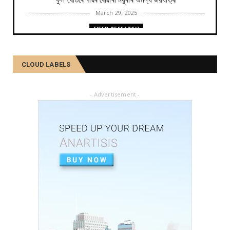
ফুল খেতিৰে গাঁৱৰ বোৱাৰী ময়ুৰীৰ অনন্য জয়যাত্ৰা
March 29, 2025
FIELD RESEARCH
কমলা, মালতীহঁতে কিদৰে পোহৰাইছে সমাজ
February 27, 2025
CLOUD LABELS
FIELD RESEARCH
আৱৰ্জনাক সম্পদলৈ ৰূপান্তৰ কৰে যিসকল শ্ৰমজীৱীয়ে...
- Advertisement -
February 04, 2025
FIELD RESEARCH
একালৰ উগ্ৰপন্থী কবলিত দূৰ্গম গাঁৱৰ পৰা ৰাষ্ট্ৰীয় পৰ্যায়লৈ ময়...
December 26, 2024
SOCIAL
দৰিদ্ৰতাৰ প্ৰাচীৰ অতিক্ৰমি ডিপ্লিঙৰ পৰা সাহিত্য জগত, শ্ৰমিক ...
December 21, 2024