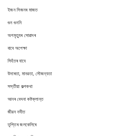
ইজন সিজনৰ মাজত
গুন গুননি
অপমৃত্যুৰ সোৱাদৰ
বাবে অপেক্ষা
সিহঁতৰ বাবে
উদাৰতা, মানৱতা, সৌজন্যতা
সস্তীয়া কল্পকথা
আনৰ বেদনা কষ্টক্লান্ত
জীৱন নদীত
তৃপ্তিৰ জলকেলিৰে