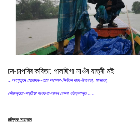
চৰ-চাপৰিৰ কবিতা: পালছিগা নাওঁৰ যাত্ৰী মই
.
..অপমৃত্যুৰ সোৱাদৰ--বাবে অপেক্ষা-সিহঁতৰ বাবে-উদাৰতা, মানৱতা,
সৌজন্যতা-সস্তীয়া কল্পকথা-আনৰ বেদনা কষ্টক্লান্ত......
মল্লিক সাত্তাৰ