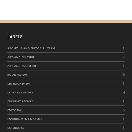
LABELS
1
ABOUT US AND EDITORIAL TEAM
7
ART AND CULTURE
1
ART AND CULTUTRE
6
BOOK REVIEW
1
CINEMA REVIEW
4
CLIMATE CHANGE
1
CURRENT AFFAIRS
5
EDITORIAL
1
ENVIRONMENT NATURE
1
EXPERIENCE