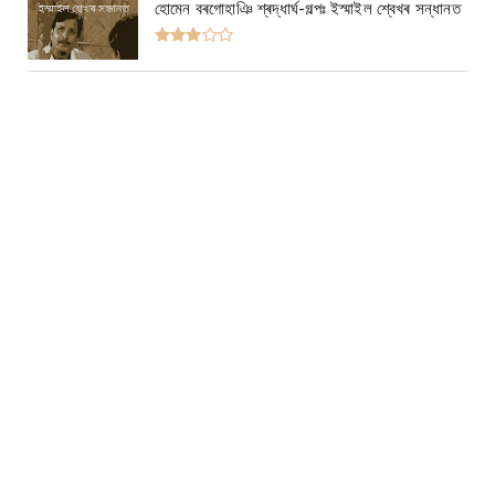
হোমেন বৰগোহাঞি শ্ৰদ্ধাৰ্ঘ-গল্পঃ ইস্মাইল শ্বেখৰ সন্ধানত