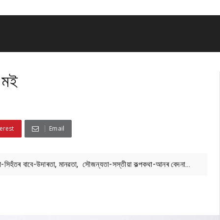
ী মই
erest
Email
্ষা-সিহঁতৰ বাবে-উদাৰতা, মানৱতা, সৌজন্যতা-সস্তীয়া কল্পকথা-আনৰ বেদনা...