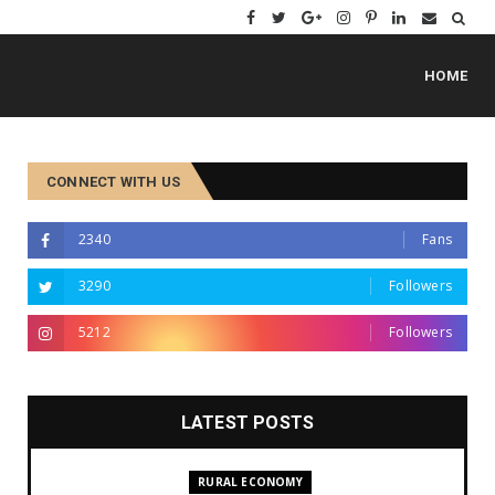
HOME
CONNECT WITH US
2340
Fans
3290
Followers
5212
Followers
LATEST POSTS
RURAL ECONOMY