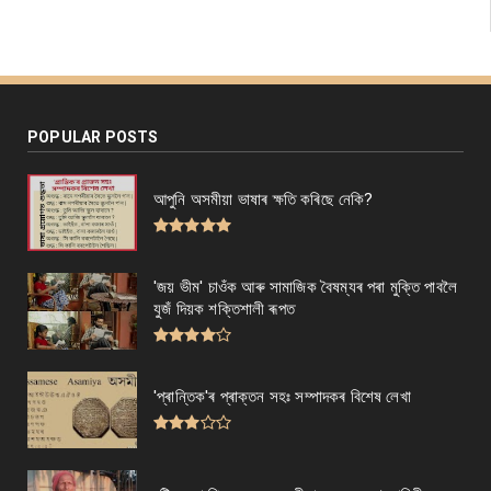
POPULAR POSTS
আপুনি অসমীয়া ভাষাৰ ক্ষতি কৰিছে নেকি?
'জয় ভীম' চাওঁক আৰু সামাজিক বৈষম্যৰ পৰা মুক্তি পাবলৈ
যুজঁ দিয়ক শক্তিশালী ৰূপত
'প্ৰান্তিক'ৰ প্ৰাক্তন সহঃ সম্পাদকৰ বিশেষ লেখা