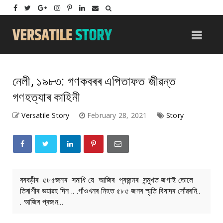
নেলী, ১৯৮৩: গণকবৰৰ এপিতাফত জীৱন্ত
গণহত্যাৰ কাহিনী
Versatile Story
February 28, 2021
Story
বৰবড়ীৰ ৫৮৫জনৰ সমাধি য়ে আজিৰ প্ৰজন্মৰ সন্মুখত জগাই তোলে
তিৰাশীৰ ভয়াৱহ দিন .. .গাঁওখনৰ নিহত ৫৮৫ জনৰ স্মৃতি বিষাদৰ সোঁৱৰনি..
. আজিৰ প্ৰজন...