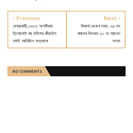
Previous
Next
ফেব্ৰুৱাৰী,১৯৮৩: অসমীয়াৰ
ৰিজাৰ্ভ বেংকৰ তথ্য: ৩৬ খন
হিংস্ৰতাই বহু মহিলাৰ জীৱনলৈ
ৰাজ্যৰ ভিতৰত ৩০ নং স্থানত
নমাই আনিছিল অন্ধকাৰ
অসম
NO COMMENTS