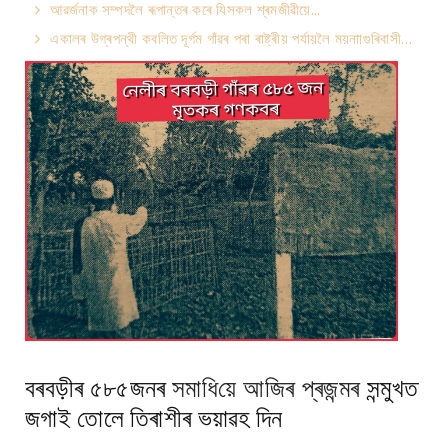
আৱৰ্জনাক সম্পদলৈ ৰূপান্তৰ কৰে যিসকল শ্ৰমজীৱীয়ে...
একালৰ উগ্ৰপন্থী কবলিত দূৰ্গম গাঁৱৰ পৰা ৰাষ্ট্ৰীয় পৰ্যায়লৈ ময়নাাগুৰিবাসী…
বৰবড়ীৰ
৫৮৫জনৰ
সমাধি
য়ে
আজিৰ
প্ৰজন্মৰ
সন্মুখত
জগাই তোলে তিৰাশীৰ ভয়াৱহ দিন