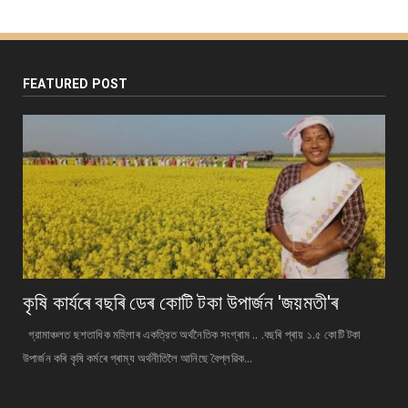
FEATURED POST
কৃষি কাৰ্যৰে বছৰি ডেৰ কোটি টকা উপার্জন 'জয়মতী'ৰ
গ্রামাঞ্চলত ছশতাধিক মহিলাৰ একত্রিত অর্থনৈতিক সংগ্ৰাম .. .বছৰি প্ৰায় ১.৫ কোটি টকা
উপাৰ্জন কৰি কৃষি কৰ্মৰে গ্ৰাম্য অর্থনীতিলৈ আনিছে বৈপ্লৱিক...