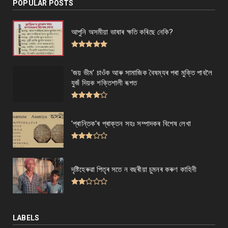
POPULAR POSTS
আপুনি অসমীয়া ভাষাৰ ক্ষতি কৰিছে নেকি?
'জয় ভীম' চাওঁক আৰু সামাজিক বৈষম্যৰ পৰা মুক্তি পাবলৈ
যুজঁ দিয়ক শক্তিশালী ৰূপত
'প্ৰান্তিক'ৰ প্ৰাক্তন সহঃ সম্পাদকৰ বিশেষ লেখা
দৃষ্টিহেৰুৱা পিতৃৰ সতে ন বছৰীয়া চুমনৰ কৰুণ কাহিনী
LABELS