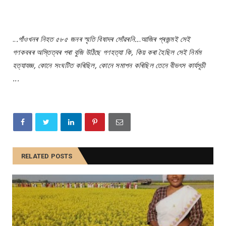
..
.গাঁওখনৰ নিহত ৫৮৫ জনৰ স্মৃতি বিষাদৰ সোঁৱৰনি..
.
আজিৰ প্ৰজন্মই সেই
গণকবৰৰ অস্তিত্বৰ পৰা বুজি উঠিছে গণহত্যা কি, কিয় কৰা হৈছিল সেই নিৰ্মম
হত্যাযজ্ঞ, কোনে সংঘটিত কৰিছিল, কোনে সমাপন কৰিছিল তেনে বীভৎস কাৰ্যসূচী
...
RELATED POSTS