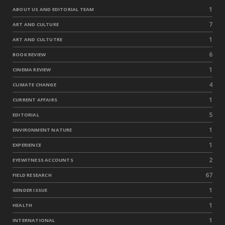
1
ABOUT US AND EDITORIAL TEAM
7
ART AND CULTURE
1
ART AND CULTUTRE
6
BOOK REVIEW
1
CINEMA REVIEW
4
CLIMATE CHANGE
1
CURRENT AFFAIRS
5
EDITORIAL
1
ENVIRONMENT NATURE
1
EXPERIENCE
2
EYEWITNESS ACCOUNTS
67
FIELD RESEARCH
1
GENDER ISSUE
1
HEALTH
1
INTERNATIONAL