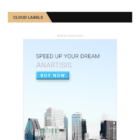
কমলা, মালতীহঁতে কিদৰে পোহৰাইছে সমাজ
February 27, 2025
CLOUD LABELS
FIELD RESEARCH
আৱৰ্জনাক সম্পদলৈ ৰূপান্তৰ কৰে যিসকল শ্ৰমজীৱীয়ে...
- Advertisement -
February 04, 2025
FIELD RESEARCH
একালৰ উগ্ৰপন্থী কবলিত দূৰ্গম গাঁৱৰ পৰা ৰাষ্ট্ৰীয় পৰ্যায়লৈ ময়...
December 26, 2024
SOCIAL
দৰিদ্ৰতাৰ প্ৰাচীৰ অতিক্ৰমি ডিপ্লিঙৰ পৰা সাহিত্য জগত, শ্ৰমিক ...
December 21, 2024