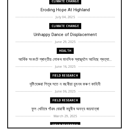
CLIMATE CHANGE
Eroding Hope At Highland
July 04, 2025
CLIMATE CHANGE
Unhappy Dance of Displacement
June 29, 2025
HEALTH
আৰ্থিক সংকটে প্ৰান্তীয় লোকৰ মানসিক স্বাস্থ্যলৈ আনিছে প্ৰত্যা...
June 16, 2025
FIELD RESEARCH
দৃষ্টিহেৰুৱা পিতৃৰ সতে ন বছৰীয়া চুমনৰ কৰুণ কাহিনী
June 06, 2025
FIELD RESEARCH
ফুল খেতিৰে গাঁৱৰ বোৱাৰী ময়ুৰীৰ অনন্য জয়যাত্ৰা
March 29, 2025
FIELD RESEARCH