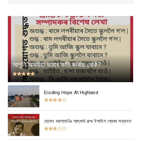
আপুনি অসমীয়া ভাষাৰ ক্ষতি কৰিছে নেকি?
Eroding Hope At Highland
হোমেন বৰগোহাঞি শ্ৰদ্ধাৰ্ঘ-গল্পঃ ইস্মাইল শ্বেখৰ সন্ধানত