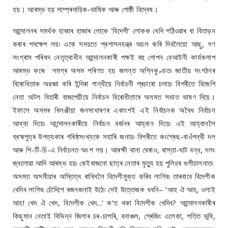
হয়। আৰম্ভ হয় সাম্প্ৰদায়িক-ভাষিক আৰু গোষ্ঠী বিদ্বেষ।
আন্দোলনৰ সমৰ্থক হাজাৰ হাজাৰ লোকে 'বিদেশী’ লোকক খেদি পঠিওৱাৰ বা বিতাড়ন
কৰাৰ পদক্ষেপ লয়৷ একে সময়তে প্ৰশাসনযন্ত্ৰ অচল কৰি দিবলৈয়ো আছু, গণ
সংগ্ৰাম পৰিষদ নেতৃত্বাধীন আন্দোলনকাৰী পক্ষই বহু গোপন বেআইনী কাৰ্যকলাপ
আৰম্ভ কৰে৷ সমগ্ৰ অসম পৰিণত হয় জলন্ত অগ্নিকুণ্ডত৷ জাতীয় সংগঠনৰ
বিৰোধিতাক অৱজ্ঞা কৰি ইন্দিৰা গান্ধীয়ে নিৰ্বাচনী প্ৰচাৰো চলায়৷ বিপৰীতে বিজেপি
নেতা অটল বিহাৰী বাজপেয়ীয়ে নিৰ্বাচন বিৰোধীতাৰে অসমত সভাত ভাষণ দিয়ে।
ইফালে অসমৰ খিলঞ্জীয়া জনসাধাৰণৰ একাংশই এই নিৰ্বাচনক অবৈধ নিৰ্বাচন
আখ্যা দিয়ে৷ আন্দোলনকাৰীয়ে নিৰ্বাচন বৰ্জনৰ আহ্বান দিয়ে৷ এই আহ্বানলৈ
ব্ৰহ্মপুত্ৰ উপত্যকাৰ গৰিষ্ঠসংখ্যকে সহাৰি জনায়৷ বিপৰীতে কংগ্ৰেছ-বাওঁপন্থী দল
আৰু পি-টি-চি-এ নিৰ্বাচনত অংশ লয়। আৰক্ষী থানা ঘেৰাও, ৰাস্তা-ঘাট বন্ধ, দলং
জ্বলোৱা আদি আৰম্ভ হয়৷ কেইবাজনো ছাত্ৰ নেতাৰ মৃত্যু হয় পুলিচৰ গুলীচালনাত৷
অসমত অসমীয়াৰ অস্তিত্ব ৰাখিবলৈ বিদেশীমুক্ত কৰিব লাগিব৷ তাৰবাবে বিদেশীক
খেদিব লাগিব৷ চৌদিশে ৰজনজনাই উঠে৷ সেই উত্তেজক ধবনি– ‘আহ ঐ আহ, ওলাই
আহ! খেদ ঐ খেদ, বিদেশীক খেদ...’ ক’ত থকা বিদেশীক খেদিব? আন্দোলনকাৰীৰ
কিছুমান নেতাই বিভিন্ন জিলাৰ চৰ-চাপৰি, বনাঞ্চল, গ্ৰেজিং এলেকা, পতিত ভূমি,