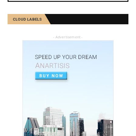
কমলা, মালতীহঁতে কিদৰে পোহৰাইছে সমাজ
February 27, 2025
CLOUD LABELS
FIELD RESEARCH
আৱৰ্জনাক সম্পদলৈ ৰূপান্তৰ কৰে যিসকল শ্ৰমজীৱীয়ে...
- Advertisement -
February 04, 2025
FIELD RESEARCH
একালৰ উগ্ৰপন্থী কবলিত দূৰ্গম গাঁৱৰ পৰা ৰাষ্ট্ৰীয় পৰ্যায়লৈ ময়...
December 26, 2024
SOCIAL
দৰিদ্ৰতাৰ প্ৰাচীৰ অতিক্ৰমি ডিপ্লিঙৰ পৰা সাহিত্য জগত, শ্ৰমিক ...
December 21, 2024