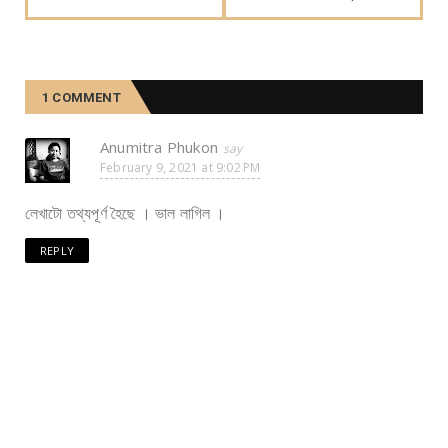
1 COMMENT
Anumitra Phukon
February 9, 2021 at 9:02 PM
লেখাটো তথ্যপূৰ্ণ হৈছে । ভাল লাগিল ।
REPLY