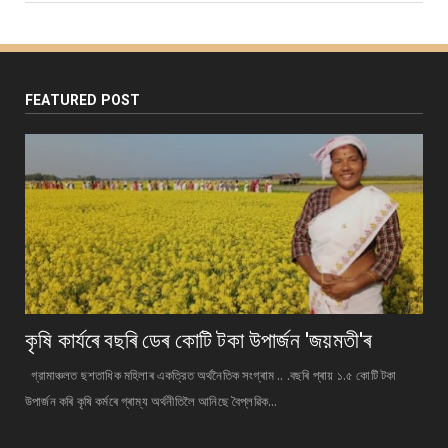
FEATURED POST
কৃষি কাৰ্যৰে বছৰি ডেৰ কোটি টকা উপার্জন 'জয়মতী'ৰ
গ্রামাঞ্চলত ছশতাধিক মহিলাৰ একত্রিত অর্থনৈতিক সংগ্ৰাম .. .বছৰি প্ৰায় ১.৫ কোটি টকা
উপাৰ্জন কৰি কৃষি কৰ্মৰে গ্ৰাম্য অর্থনীতিলৈ আনিছে বৈপ্লৱিক...