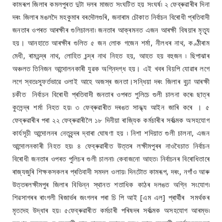
কামৰূপ জিলাৰ কমলপুৰত দুটা দলৰ মাজত সংঘটিত হয় সংঘৰ্ষ৷ ২ ফেব্ৰুৱাৰীৰ দিনা
দৰং জিলাৰ মঙলদৈ মহকুমাৰ বৰদৌলগুৰি, জনাৰাম চৌকাত নিৰ্বাচন বিৰোধী প্ৰতিবাদী
জনতাৰ ওপৰত আৰক্ষীৰ গুলিচালনা৷ জনতাৰ আক্ৰমনত এজন আৰক্ষী বিষয়াৰ মৃত্যূ
হয়। আনহাতে আৰক্ষীৰ গুলিত ৫ জন লোক গজেন শৰ্মা, নীলধৰ নাথ, কণ্ঠীৰাম
মেধী, ৰামচন্দ্ৰ নাথ, লোহিত চন্দ্ৰ নাথ নিহত হয়, আহত হয় বহুজন ৷ ছিপাঝাৰ
অঞ্চলত তিনিজন আন্দোলনকাৰী যুৱক অগ্নিদগ্ধ হয়। এই খবৰ বিয়পি যোৱাৰ লগে
লগে স্বতঃস্ফূৰ্তভাৱে ওলাই আহে অজস্ৰ জনতা।সন্ধিয়া দৰং জিলাৰ বুঢ়া আৰক্ষী
চকীত নিৰ্বাচন বিৰোধী প্ৰতিবাদী জনতাৰ ওপৰত পুলিচে গুলী চালনা কৰে৷ ছাত্ৰ
কুলেন্দ্ৰ শৰ্মা নিহত হয়৷ ৩ ফেব্ৰুৱাৰীত দৰঙত সান্ধ্য আইন জাৰি কৰে । ৫
ফেব্ৰুৱাৰীৰ পৰা ২২ ফেব্ৰুৱাৰীলৈ ১৮ দিনীয়া ৰাজ্যিক কৰ্মচাৰীৰ সৰ্বাত্মক অসহযোগ
কাৰ্যসূচী আন্দোলনৰ নেতৃবৃন্দৰ দ্বাৰা ঘোষণা হয় ৷ নিশা শদিয়াত গুলী চালনা, এজন
আন্দোলনকাৰী নিহত হয়৷ ৪ ফেব্ৰুৱাৰীত উত্তৰ লক্ষীমপুৰৰ নাওবৈচাত নিৰ্বাচন
বিৰোধী জনতাৰ ওপৰত পুলিচৰ গুলী চালনা৷ কেবাজনো আহত৷ নিৰ্বাচনৰ বিৰোধিতাৰে
ৰাজ্যজুৰি শিক্ষকসকলৰ প্ৰতিবাদী সমদল ওলায়৷ দিনটোত কামৰূপ, দৰং, নগাঁও আৰু
উত্তৰলক্ষীমপুৰ জিলাৰ বিভিন্ন স্থানত শতাধিক কাঠৰ দলঙত অগ্নি সংযোগ৷
শিৱসাগৰৰ ৰাংগলী ৰিজাৰ্ভৰ জংগলৰ পৰা চি পি আই [এম এল] প্ৰাৰ্থীৰ সমৰ্থকৰ
মৃতদেহ উদ্ধাৰ হয়৷ ৫ফেব্ৰুৱাৰীত কৰ্মচাৰী পৰিষদৰ সৰ্বাত্মক অসহযোগ আৰম্ভ৷