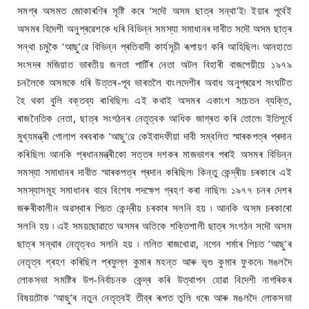
সমগ্ৰ অসমত জোকাৰণিৰ সৃষ্টি কৰে ‘সদৌ অসম ছাত্ৰ সন্থা’ই৷ ইয়াৰ পূৰ্বেই
অসমৰ বিদেশী অনুপ্ৰৱেশকে ধৰি বিভিন্ন সমস্যা সমাধানৰ দাবীত সদৌ অসম ছাত্ৰ
সন্থা চমুকৈ ‘আছু’ৱে বিভিন্ন প্ৰতিবাদী কাৰ্যসূচী ৰূপায়ণ কৰি আহিছিল৷ আনহাতে
সংসদৰ মজিয়াত ভাৰতীয় জনতা পাৰ্টিৰ নেতা অটল বিহাৰী বাজপেয়ীয়ে ১৯৭৯
চনলৈকে অসমকে ধৰি উত্তৰ-পূব ভাৰতলৈ বাংলদেশীৰ অবাধ অনুপ্ৰৱেশ সংঘটিত
হৈ থকা বুলি বক্তব্য ৰাখিছিল৷ এই কথাই অসমৰ একাংশ সচেতন ব্যক্তি,
ৰাজনৈতিক নেতা, ছাত্ৰ সংগঠনৰ নেতৃত্বক আধিক জাগ্ৰত কৰি তোলে৷ ইতিপূৰ্বে
মুখ্যমন্ত্ৰী গোলাপ বৰবৰাক ‘আছু’ৱে কেইবাদফীয়া দাবী সম্বলিত স্মাৰকপত্ৰ প্ৰদান
কৰিছিল৷ আনকি প্ৰধানমন্ত্ৰীকো সত্তৰ দশকৰ মাজভাগৰ পৰাই অসমৰ বিভিন্ন
সমস্যা সমাধানৰ দাবীত স্মাৰকপত্ৰ প্ৰদান কৰিছিল৷ কিন্তু কেন্দ্ৰীয় চৰকাৰে এই
সমস্যাসমূহ সমাধানৰ বাবে বিশেষ পদক্ষেপ গ্ৰহণ কৰা নাছিল৷ ১৯৭৭ চনৰ দেশৰ
জৰুৰীকালীন অৱস্থাৰ পিচত কেন্দ্ৰীয় চৰকাৰ সলনি হয় ৷ আনকি অসম চৰকাৰো
সলনি হয় ৷ এই সময়ছোৱাতে অসমৰ অতিকে শক্তিশালী ছাত্ৰ সংগঠন সদৌ অসম
ছাত্ৰ সন্থাৰ নেতৃত্বও সলনি হয় ৷ ললিত ৰাজখোৱা, নগেন শৰ্মাৰ পিচত ‘আছু’ৰ
নেতৃত্ব গ্ৰহণ কৰিছিল প্ৰফুল্ল কুমাৰ মহন্ত আৰু ভৃগু কুমাৰ ফুকনে৷ মঙলদৈ
লোকসভা সমষ্টিৰ উপ-নিৰ্বাচনক কেন্দ্ৰ কৰি উত্থাপন হোৱা বিদেশী নাগৰিকৰ
বিষয়টোক ‘আছু’ৰ নতুন নেতৃত্বই তীব্ৰ ৰূপত তুলি ধৰে৷ আৰু মঙলদৈ লোকসভা