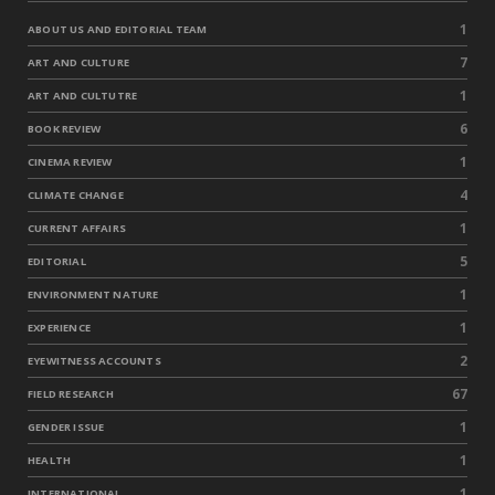
1
ABOUT US AND EDITORIAL TEAM
7
ART AND CULTURE
1
ART AND CULTUTRE
6
BOOK REVIEW
1
CINEMA REVIEW
4
CLIMATE CHANGE
1
CURRENT AFFAIRS
5
EDITORIAL
1
ENVIRONMENT NATURE
1
EXPERIENCE
2
EYEWITNESS ACCOUNTS
67
FIELD RESEARCH
1
GENDER ISSUE
1
HEALTH
1
INTERNATIONAL