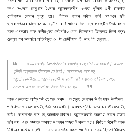
সমগ্ৰ অসমত বে-চৰকাৰী যান-বাহনৰ চলাচল বন্ধ আৰু চৰকাৰী কাৰ্যালয়সমূহো
বন্ধ৷ মঙলদৈ মহকুমাৰ টংলাত আন্দেলনকাৰীৰ ওপৰত পুলিচৰ গুলী চালনাত
কেইবাজন লোকৰ মৃত্যু হয়। নিৰ্বাচন বন্ধৰ দাবীত কাৰ্বি আংলঙৰ দুই
ছাত্ৰসংগঠনৰ আহ্বানত ৩৬ ঘণ্টীয়া কাৰ্বি-আংলং জিলা বন্ধ৷ গুৱাহাটীৰ উজানবজাৰ
আৰু পানবজাৰ আৰু লক্ষীমপুৰত কেইবাটাও বোমা বিস্ফোৰণ৷ ডিব্ৰুগড় জিলা বন্ধ৷
কেন্দ্ৰৰ পৰা অসমলৈ অতিৰিক্ত ৩০ টা বেটেলিয়ান চি. আৰ. পি. প্ৰেৰণ৷...
.....দমন-উৎপীড়ণ-গুলিচালনাত ৰক্তাক্ত হৈ উঠে ফেব্ৰুৱাৰী। অসমত
পুলিচী অত্যাচাৰ তীব্ৰতৰ হৈ উঠে। আত্মগোপন কৰে বহু
আন্দোলনকাৰীয়ে....আন্দোলনকাৰী জনতাই আইন হাতত তুলি লয়।এনে
সময়তে অসমত জনগণৰ মাজত বিভাজন হয়......
আৰু এনেকৈয়ে অগ্নিগৰ্ভা হৈ পৰে অসম। কংগ্ৰেছ চৰকাৰৰ নিৰ্মম দমন-উৎপীড়ণ-
গুলিচালনাত ৰক্তাক্ত হৈ উঠে ফেব্ৰুৱাৰী। অসমত পুলিচী অত্যাচাৰ তীব্ৰতৰ হৈ
উঠে। আত্মগোপন কৰে বহু আন্দোলনকাৰীয়ে। আন্দোলনকাৰী জনতাই আইন হাতত
তুলি লয়।এনে সময়তে অসমত জনগণৰ মাজত বিভাজন হয়। নিৰ্বাচন বিৰোধী আৰু
নিৰ্বাচনৰ সমৰ্থক শ্ৰেণী। নিৰ্বাচনৰ সমৰ্থক সকল অসমীয়াৰ শত্ৰু হিচাপে চিহ্নিত