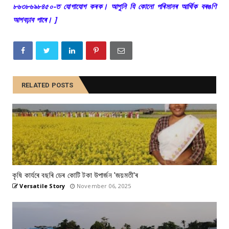
৮৬৩৮৬৯৮৪৫০-ত যোগাযোগ কৰক। আপুনি যি কোনো পৰিমানৰ আৰ্থিক বৰঙণি
আগবঢ়াব পাৰে। ]
RELATED POSTS
কৃষি কাৰ্যৰে বছৰি ডেৰ কোটি টকা উপার্জন 'জয়মতী'ৰ
Versatile Story
November 06, 2025