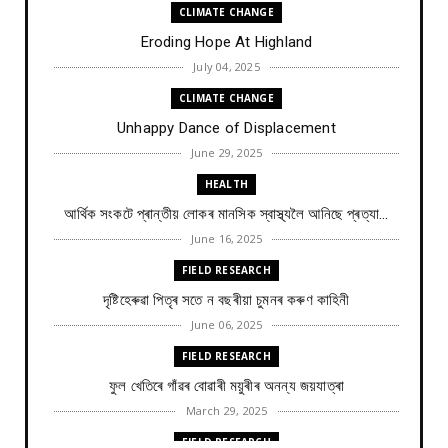
CLIMATE CHANGE
Eroding Hope At Highland
July 04, 2025
CLIMATE CHANGE
Unhappy Dance of Displacement
June 29, 2025
HEALTH
আৰ্থিক সংকটে প্ৰান্তীয় লোকৰ মানসিক স্বাস্থ্যলৈ আনিছে প্ৰত্যা...
June 16, 2025
FIELD RESEARCH
দৃষ্টিহেৰুৱা পিতৃৰ সতে ন বছৰীয়া চুমনৰ কৰুণ কাহিনী
June 06, 2025
FIELD RESEARCH
ফুল খেতিৰে গাঁৱৰ বোৱাৰী ময়ুৰীৰ অনন্য জয়যাত্ৰা
March 29, 2025
FIELD RESEARCH