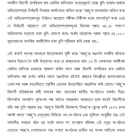
সমষ্টিত বিদেশী নাগৰিকৰ নাম ভোটাৰ তালিকাত অন্তভুৰ্ক্ত হোৱা বুলি হাজাৰ হাজাৰ
অভিযোগপত্ৰ নিৰ্বাচনী বিষয়াৰ কাৰ্যালয়ত দাখিল কৰে৷ ‘আছু’ৰ তৎপৰতাত দাখিল কৰা
এই অভিযোগপত্ৰসমূহ নিৰ্বাচন আয়োগে পৰীক্ষা-নিৰীক্ষা কৰে৷ তাৎপৰ্যপূৰ্ণ কথা এয়ে
যে নিৰ্বাচনী আয়োগে এই অভিযোগপত্ৰসমূহৰ ভিতৰৰ প্ৰায় ৬৪.২৮ শতাংশ
অভিযোগৰ সত্যতা থকা বুলি ঘোষণা কৰে৷ অৰ্থাৎ আয়োগৰ দ্বাৰা প্ৰায় ৪৫,০০০
সন্দেহজনক নাগৰিক সমষ্টিটোত থকা বুলি স্বীকাৰ কৰি লোৱা হয়৷...
এই কথাই সমগ্ৰ অসমতে উত্তেজনাৰ সৃষ্টি কৰে৷ ‘আছু’ৱে মঙলদৈ সমষ্টিৰ ঘটনাক
আধাৰ হিচাপে লৈ দাবী উত্থাপন কৰে যে ৰাজ্যখনৰ আন ১৩ টা লোকসভা সমষ্টিৰো
ভোটাৰ তালিকা চৰকাৰে প্ৰকাশ কৰিব লাগে আৰু বিদেশী নাগৰিকৰ নাম ভোটাৰ
তালিকাৰ পৰা কৰ্তন কৰিব লাগে৷ মঙলদৈৰ ঘটনাই ৰাজ্যৰ খিলঞ্জীয়া জনসাধাৰণৰ
একাংশক আৰু মধ্যবিত্ত শ্ৰেণীৰ এচামক উত্তেজিত আৱেগিক কৰি তোলে৷ ‘আছু’ৰ
বিদেশী বহিষ্কাৰৰ দাবী অসমৰ আন কেতবোৰ জাতীয় সংগঠনেও সমৰ্থন দিয়ে৷
বিশেষকৈ অসমলৈ পূৰ্ববংগৰ পৰা অবৈধ প্ৰব্ৰজন অব্যাহত থকা বাবেই বিদেশীৰে
ভৰি পৰা বুলি প্ৰচাৰ হয়৷ ‘আছু’ৰ বিদেশী বিতাৰণৰ ‘বিষয়’ক কেন্দ্ৰ কৰি ১৯৭৯ চনৰ
আগষ্ট মাহত ‘আছু’ৰ নেতৃত্বত বিভিন্ন দল-সংগঠনৰ এক সন্মিলন অনুষ্ঠিত হয়৷ এই
সৰ্বদলীয় সভাতে গঠন হয় সদৌ অসম গণ সংগ্ৰাম পৰিষদ৷ এই নতুন সংগঠনৰ
নেতৃত্ব ‘আছু’ৰ নেতাসকলে লয়৷ লগতে সংগঠনত চামিল হয় অসম সাহিত্য সভাৰ