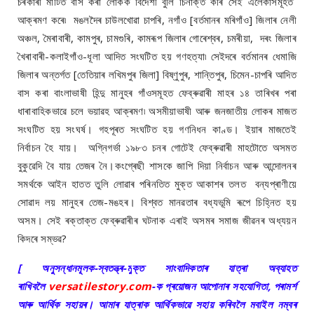
চৰকাৰী মাটিত বাস কৰা লোকক বিদেশী বুলি চিনাক্ত কৰি সেই এলেকাসমূহত
আক্ৰমণ কৰে৷ মঙলদৈৰ চাউলখোৱা চাপৰি, নগাঁও [বৰ্তমানৰ মৰিগাঁও] জিলাৰ নেলী
অঞ্চল, মৈৰাবাৰী, কামপুৰ, চামগুৰি, কামৰূপ জিলাৰ গোৰেশ্বৰ, চমৰীয়া, দৰং জিলাৰ
খৈৰাবাৰী-কলাইগাঁও-ধূলা আদিত সংঘটিত হয় গণহত্যা৷ সেইদৰে বৰ্তমানৰ ধেমাজি
জিলাৰ অন্তৰ্গত [তেতিয়াৰ লখিমপুৰ জিলা] বিষ্ণুপুৰ, শান্তিপুৰ, চিমেন-চাপৰি আদিত
বাস কৰা বাংলাভাষী হিন্দু মানুহৰ গাঁওসমূহত ফেব্ৰুৱাৰী মাহৰ ১৪ তাৰিখৰ পৰা
ধাৰাবাহিকভাৱে চলে ভয়াৱহ আক্ৰমণ৷ অসমীয়াভাষী আৰু জনজাতীয় লোকৰ মাজত
সংঘটিত হয় সংঘৰ্ষ। গহপূৰত সংঘটিত হয় গণনিধন কাণ্ড। ইয়াৰ মাজতেই
নিৰ্বাচন হৈ যায়। অগ্নিগৰ্ভা ১৯৮৩ চনৰ গোটেই ফেব্ৰুৱাৰী মাহটোতে অসমত
বুকুৱেদি বৈ যায় তেজৰ নৈ।কংগ্ৰেছী শাসকে জাপি দিয়া নিৰ্বাচন আৰু আন্দোলনৰ
সমৰ্থকে আইন হাতত তুলি লোৱাৰ পৰিনতিত মুক্ত আকাশৰ তলত বন্যপ্ৰাণীয়ে
সোৱাদ লয় মানুহৰ তেজ-মঙহৰ। বিশ্বত মানৱতাৰ বধ্যভূমি ৰূপে চিহ্নিত হয়
অসম। সেই ৰক্তাক্ত ফেব্ৰুৱাৰীৰ ঘটনাক এৰাই অসমৰ সমাজ জীৱনৰ অধ্যয়ন
কিদৰে সম্ভৱ?
[ অনুসন্ধানমূলক-স্বতন্ত্ৰ-
মু
ক্ত সাংবাদিকতাৰ যাত্ৰা অব্যাহত
ৰাখিবলৈ
versatilestory.com
-ক প্ৰয়োজন আপোনাৰ সহযোগিতা, পৰামৰ্শ
আৰু আৰ্থিক সহায়ৰ। আমাৰ যাত্ৰাক আৰ্থিকভাৱে সহায় কৰিবলৈ মবাইল নম্বৰ