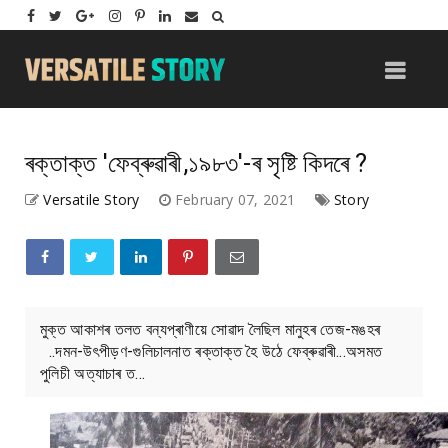
ৰক্তাক্ত 'ফেব্ৰুৱাৰী,১৯৮৩'-ৰ সৃষ্টি কিদৰে ?
Versatile Story
February 07, 2021
Story
মুক্ত আকাশৰ তলত বন্যপ্ৰাণীয়ে সোৱাদ লৈছিল মানুহৰ তেজ-মঙহৰ
..দমন-উৎপীড়ণ-গুলিচালনাত ৰক্তাক্ত হৈ উঠে ফেব্ৰুৱাৰী...অসমত
পুলিচী অত্যাচাৰ ত...