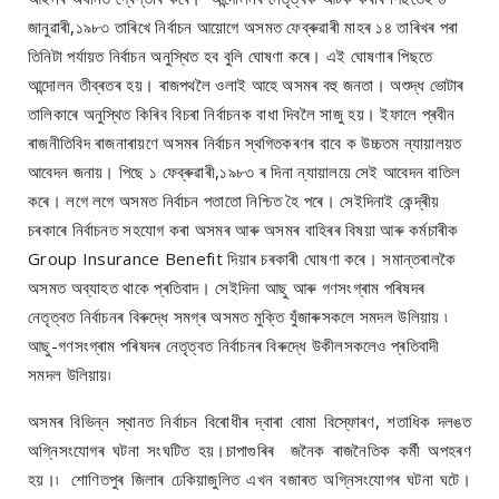
জানুৱাৰী,১৯৮৩ তাৰিখে নিৰ্বাচন আয়োগে অসমত ফেব্ৰুৱাৰী মাহৰ ১৪ তাৰিখৰ পৰা
তিনিটা পৰ্যায়ত নিৰ্বাচন অনুস্থিত হব বুলি ঘোষণা কৰে। এই ঘোষণাৰ পিছতে
আন্দোলন তীব্ৰতৰ হয়। ৰাজপথলৈ ওলাই আহে অসমৰ বহু জনতা। অশুদ্ধ ভোটাৰ
তালিকাৰে অনুস্থিত কিৰিব বিচৰা নিৰ্বাচনক বাধা দিবলৈ সাজু হয়। ইফালে প্ৰবীন
ৰাজনীতিবিদ ৰাজনাৰায়ণে অসমৰ নিৰ্বাচন স্থগিতকৰণৰ বাবে ক উচ্চতম ন্যায়ালয়ত
আবেদন জনায়। পিছে ১ ফেব্ৰুৱাৰী,১৯৮৩ ৰ দিনা ন্যায়ালয়ে সেই আবেদন বাতিল
কৰে। লগে লগে অসমত নিৰ্বাচন পতাতো নিশ্চিত হৈ পৰে। সেইদিনাই কেন্দ্ৰীয়
চৰকাৰে নিৰ্বাচনত সহযোগ কৰা অসমৰ আৰু অসমৰ বাহিৰৰ বিষয়া আৰু কৰ্মচাৰীক
Group Insurance Benefit দিয়াৰ চৰকাৰী ঘোষণা কৰে। সমান্তৰালকৈ
অসমত অব্যাহত থাকে প্ৰতিবাদ। সেইদিনা আছু আৰু গণসংগ্ৰাম পৰিষদৰ
নেতৃত্বত নিৰ্বাচনৰ বিৰুদ্ধে সমগ্ৰ অসমত মুক্তি যুঁজাৰুসকলে সমদল উলিয়ায় ৷
আছু-গণসংগ্ৰাম পৰিষদৰ নেতৃত্বত নিৰ্বাচনৰ বিৰুদ্ধে উকীলসকলেও প্ৰতিবাদী
সমদল উলিয়ায়৷
অসমৰ বিভিন্ন স্থানত নিৰ্বাচন বিৰোধীৰ দ্বাৰা বোমা বিস্ফোৰণ, শতাধিক দলঙত
অগ্নিসংযোগৰ ঘটনা সংঘটিত হয়।চাপাগুৰিৰ জনৈক ৰাজনৈতিক কৰ্মী অপহৰণ
হয়।৷ শোণিতপুৰ জিলাৰ ঢেকিয়াজুলিত এখন বজাৰত অগ্নিসংযোগৰ ঘটনা ঘটে।