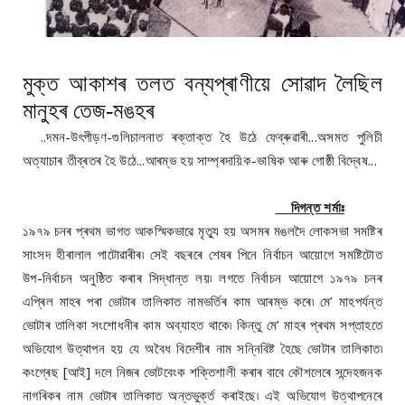
মুক্ত আকাশৰ তলত বন্যপ্ৰাণীয়ে সোৱাদ লৈছিল
মানুহৰ তেজ-মঙহৰ
..দমন-উৎপীড়ণ-গুলিচালনাত ৰক্তাক্ত হৈ উঠে ফেব্ৰুৱাৰী...অসমত পুলিচী
অত্যাচাৰ তীব্ৰতৰ হৈ উঠে...আৰম্ভ হয় সাম্প্ৰদায়িক-ভাষিক আৰু গোষ্ঠী বিদ্বেষ...
দিগন্ত শৰ্মাঃ
১৯৭৯ চনৰ প্ৰথম ভাগত আকস্মিকভাৱে মৃত্যু হয় অসমৰ মঙলদৈ লোকসভা সমষ্টিৰ
সাংসদ হীৰালাল পাটোৱাৰীৰ৷ সেই বছৰৰে শেষৰ পিনে নিৰ্বাচন আয়োগে সমষ্টিটোত
উপ-নিৰ্বাচন অনুষ্ঠিত কৰাৰ সিদ্ধান্ত লয়৷ লগতে নিৰ্বাচন আয়োগে ১৯৭৯ চনৰ
এপ্ৰিল মাহৰ পৰা ভোটাৰ তালিকাত নামভৰ্তিৰ কাম আৰম্ভ কৰে৷ মে’ মাহপৰ্যন্ত
ভোটাৰ তালিকা সংশোধনীৰ কাম অব্যাহত থাকে৷ কিন্তু মে’ মাহৰ প্ৰথম সপ্তাহতে
অভিযোগ উত্থাপন হয় যে অবৈধ বিদেশীৰ নাম সন্নিবিষ্ট হৈছে ভোটাৰ তালিকাত৷
কংগ্ৰেছ [আই] দলে নিজৰ ভোটবেংক শক্তিশালী কৰাৰ বাবে কৌশলেৰে সন্দেহজনক
নাগৰিকৰ নাম ভোটাৰ তালিকাত অন্তভুৰ্ক্ত কৰাইছে৷ এই অভিযোগ উত্থাপনেৰে