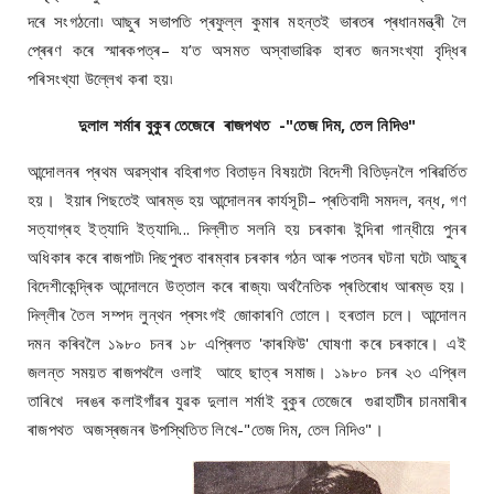
দৰে সংগঠনো৷ আছুৰ সভাপতি প্ৰফুল্ল কুমাৰ মহন্তই ভাৰতৰ প্ৰধানমন্ত্ৰী লৈ
প্ৰেৰণ কৰে স্মাৰকপত্ৰ– য’ত অসমত অস্বাভাৱিক হাৰত জনসংখ্যা বৃদ্ধিৰ
পৰিসংখ্যা উল্লেখ কৰা হয়৷
দুলাল শৰ্মাৰ বুকুৰ তেজেৰে ৰাজপথত -"তেজ দিম, তেল নিদিও"
আন্দোলনৰ প্ৰথম অৱস্থাৰ বহিৰাগত বিতাড়ন বিষয়টো বিদেশী বিতিড়নলৈ পৰিৱৰ্তিত
হয়। ইয়াৰ পিছতেই আৰম্ভ হয় আন্দোলনৰ কাৰ্যসূচী– প্ৰতিবাদী সমদল, বন্ধ, গণ
সত্যাগ্ৰহ ইত্যাদি ইত্যাদি৷... দিল্লীত সলনি হয় চৰকাৰ৷ ইন্দিৰা গান্ধীয়ে পুনৰ
অধিকাৰ কৰে ৰাজপাট৷ দিছপুৰত বাৰম্বাৰ চৰকাৰ গঠন আৰু পতনৰ ঘটনা ঘটে৷ আছুৰ
বিদেশীকেন্দ্ৰিক আন্দোলনে উত্তাল কৰে ৰাজ্য৷ অৰ্থনৈতিক প্ৰতিৰোধ আৰম্ভ হয়।
দিল্লীৰ তৈল সম্পদ লুন্থন প্ৰসংগই জোকাৰণি তোলে। হৰতাল চলে। আন্দোলন
দমন কৰিবলৈ ১৯৮০ চনৰ ১৮ এপ্ৰিলত 'কাৰফিউ' ঘোষণা কৰে চৰকাৰে। এই
জলন্ত সময়ত ৰাজপথলৈ ওলাই আহে ছাত্ৰ সমাজ। ১৯৮০ চনৰ ২৩ এপ্ৰিল
তাৰিখে দৰঙৰ কলাইগাঁৱৰ যুৱক দুলাল শৰ্মাই বুকুৰ তেজেৰে গুৱাহাটীৰ চানমাৰীৰ
ৰাজপথত অজস্ৰজনৰ উপস্থিতিত লিখে-"তেজ দিম, তেল নিদিও"।