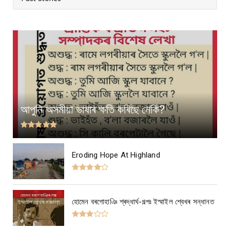
আপুনি অসমীয়া ভাষাৰ ক্ষতি কৰিছে নেকি?
Eroding Hope At Highland
হোমেন বৰগোহাঞি শ্ৰদ্ধাৰ্ঘ-গল্পঃ ইস্মাইল শ্বেখৰ সন্ধানত