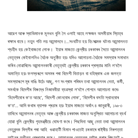
আৱেগ আৰু স্বাভিমানক মূলধন বুলি লৈ ওলাই আহে লক্ষজন অসমীয়াৰ স্তিত্ব
ৰক্ষাৰ বাবে। নতুন গতি লয় আন্দোলনে।...সংঘটিত হয় হিংসাত্মক ঘটনা৷ আন্দোলনত
শ্বহীদ হয় কেইবাজনো লোক। ইয়াৰ মাজতে কেন্দ্ৰীয় চৰকাৰৰ সৈতে আন্দোলনৰ
নেতৃত্বৰ কেইবালনিও বৈঠক অনুষ্ঠিত হয়৷ যদিও আলোচনা-বৈঠকে সমস্যাৰ সমাধান
কৰিব নোৱাৰিলে৷ আন্দোলনকাৰী নেতৃত্বই কেন্দ্ৰীয় চৰকাৰ প্ৰস্তাৱ মানি ল’বলৈ
অমান্তি হয়৷ ফলস্বৰূপে অসমৰ পৰা বিদেশী বিতাড়ন বা বহিষ্কাৰ এক জলন্ত
সমস্যাৰূপে মূৰ দাঙি উঠে৷ আছু, গণ সংগ্ৰাম পৰিষদ তথা আন্দোলনৰ নেতা, কৰ্মী,
সমৰ্থকে বিদেশীৰ বিৰুদ্ধে নিজাববীয়া ব্যৱস্থা ল’বলৈ গোপনে আলোচনা কৰে৷
‘বিদেশীবোৰ ক’ত আছে’, ‘বিদেশী কোনবোৰ লোক’, ‘বিদেশীৰ বসতি স্থানবোৰ
ক’ত’... আদি কথাৰ ব্যাপক প্ৰচাৰ হয়৷ ইয়াৰ মাজতে অৰ্থাৎ ৪ জানুৱাৰী, ১৯৮৩
তাৰিখে আন্দোলনৰ নেতৃত্ব আৰু কেন্দ্ৰীয় চৰকাৰৰ মাজত অনুস্থিত আলোচনা ব্যৰ্থ
হোৱা বুলি কেন্দ্ৰীয় গৃহমন্ত্ৰীয়ে ঘোষণা কৰে। পিছদিনা আছু নেতা তথা আন্দোলনৰ
নেতৃবৃন্দক দিল্লীৰ পৰা আহি গুৱাহাটী বিমান পাওতেই চৰকাৰে ৰাষ্ট্ৰীয় নিৰপত্তা
আইনৰ অধীনত গ্ৰেপ্তাৰ কৰে। আন্দোলনৰ নেতৃত্বক আটক কৰাৰ পিছতেই ৬