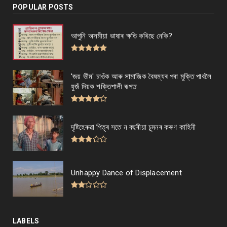
POPULAR POSTS
আপুনি অসমীয়া ভাষাৰ ক্ষতি কৰিছে নেকি?
'জয় ভীম' চাওঁক আৰু সামাজিক বৈষম্যৰ পৰা মুক্তি পাবলৈ
যুজঁ দিয়ক শক্তিশালী ৰূপত
দৃষ্টিহেৰুৱা পিতৃৰ সতে ন বছৰীয়া চুমনৰ কৰুণ কাহিনী
Unhappy Dance of Displacement
LABELS