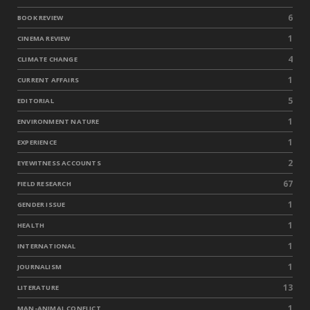
6
BOOK REVIEW
1
CINEMA REVIEW
4
CLIMATE CHANGE
1
CURRENT AFFAIRS
5
EDITORIAL
1
ENVIRONMENT NATURE
1
EXPERIENCE
2
EYEWITNESS ACCOUNTS
67
FIELD RESEARCH
1
GENDER ISSUE
1
HEALTH
1
INTERNATIONAL
1
JOURNALISM
13
LITERATURE
1
MAN-ANIMAL CONFLICT