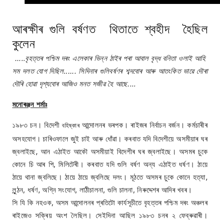
আৰক্ষীৰ গুলি বৰ্ষণত থিতাতে শ্বহীদ হৈছিল
কুলেন
.....বৃহত্তৰ পশ্চিম দৰং এলেকাৰ ভিন্ন ঠাইৰ পৰা আবাল বৃদ্ধ বনিতা ওলাই আহি
সম দলত যোগ দিছিল...... সিদিনাৰ গুলিবৰ্ষণৰ শব্দবোৰ আৰু আতংকিত ভাৱে দৌৰা
দৌৰি হোৱা দৃশ্যবোৰ আজিও মনত সজীৱ হৈ আছে....
মনোৰঞ্জন শৰ্মাঃ
১৯৮৩ চন। বিদেশী
আন্দোলনৰ ভৰপক। ৰাইজৰ নিৰ্বাচন বৰ্জন। কৰ্মচাৰীৰ
বহিষ্কাৰ
অসহযোগ। চাৰিওফালে জুই চাই আৰু ধোঁৱা। কৰবাত যদি বিদেশীয়ে অসমীয়াৰ ঘৰ
জ্বলাইছে, আন এঠাইত আকৌ অসমীয়াই বিদেশীৰ ঘৰ জ্বলাইছে। অসমৰ চুকে
কোনে চি আৰ পি, মিলিটেৰী। কৰবাত যদি গুলি বৰ্ষণ অন্য এঠাইত ধৰ্ষণ। ঠায়ে
ঠায়ে থানা জ্বলিছে। ঠায়ে ঠায়ে জ্বলিছে দলং। মূঠতে অসমৰ চুকে কোনে হত্যা,
লুন্ঠন, ধৰ্ষণ, অগ্নি সংযোগ, লাঠীচালনা, গুলি চালনা, নিৰুদ্দেশৰ আদিৰ খবৰ।
সি যি কি নহওক, অসম আন্দোলনৰ প্ৰতিটো কাৰ্যসূচীতে বৃহত্তৰ পশ্চিম দৰং অঞ্চলৰ
ৰাইজেও সক্ৰিয় অংশ লৈছিল। সেইদিনা আছিল ১৯৮৩ চনৰ ২ ফেব্ৰুৱাৰী।