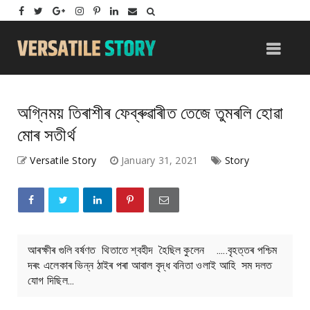
অগ্নিময় তিৰাশীৰ ফেব্ৰুৱাৰীত তেজে তুমৰলি হোৱা
মোৰ সতীৰ্থ
Versatile Story
January 31, 2021
Story
আৰক্ষীৰ গুলি বৰ্ষণত থিতাতে শ্বহীদ হৈছিল কুলেন .....বৃহত্তৰ পশ্চিম
দৰং এলেকাৰ ভিন্ন ঠাইৰ পৰা আবাল বৃদ্ধ বনিতা ওলাই আহি সম দলত
যোগ দিছিল...