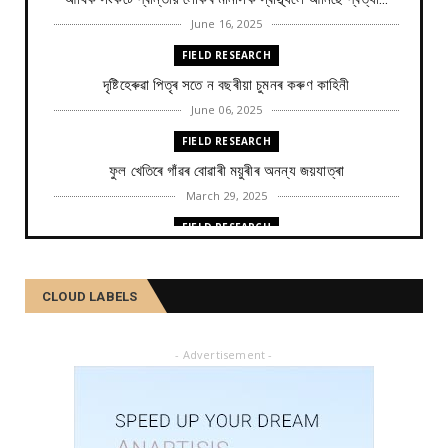
June 16, 2025
FIELD RESEARCH
দৃষ্টিহেৰুৱা পিতৃৰ সতে ন বছৰীয়া চুমনৰ কৰুণ কাহিনী
June 06, 2025
FIELD RESEARCH
ফুল খেতিৰে গাঁৱৰ বোৱাৰী ময়ুৰীৰ অনন্য জয়যাত্ৰা
March 29, 2025
FIELD RESEARCH
কমলা, মালতীহঁতে কিদৰে পোহৰাইছে সমাজ
February 27, 2025
CLOUD LABELS
FIELD RESEARCH
আৱৰ্জনাক সম্পদলৈ ৰূপান্তৰ কৰে যিসকল শ্ৰমজীৱীয়ে...
- Advertisement -
February 04, 2025
FIELD RESEARCH
একালৰ উগ্ৰপন্থী কবলিত দূৰ্গম গাঁৱৰ পৰা ৰাষ্ট্ৰীয় পৰ্যায়লৈ ময়...