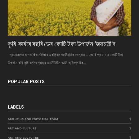
কৃষি কাৰ্যৰে বছৰি ডেৰ কোটি টকা উপার্জন 'জয়মতী'ৰ
গ্রামাঞ্চলত ছশতাধিক মহিলাৰ একত্রিত অর্থনৈতিক সংগ্ৰাম .. .বছৰি প্ৰায় ১.৫ কোটি টকা
উপাৰ্জন কৰি কৃষি কৰ্মৰে গ্ৰাম্য অর্থনীতিলৈ আনিছে বৈপ্লৱিক...
POPULAR POSTS
LABELS
1
ABOUT US AND EDITORIAL TEAM
7
ART AND CULTURE
1
ART AND CULTUTRE