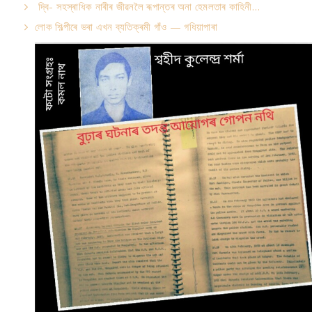
দ্বি- সহস্ৰাধিক নাৰীৰ জীৱনলৈ ৰূপান্তৰ অনা হেমলতাৰ কাহিনী…
লোক শিল্পীৰে ভৰা এখন ব্যতিক্ৰমী গাঁও — গধিয়াপাৰা