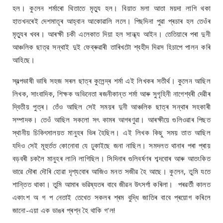
হল। কুলেন শৰ্মাৰো থিতাতে মৃত্যু হল। বিয়াত মলা আতা ময়দা লাগি থকা
হাতখনৰেই দেশমাতৃৰ আহ্বান আকোৱালি ললে। পিছদিনা পুৱা প্ৰচাৰ হল তেওঁৰ
মৃত্যুৰ খবৰ। আৰক্ষী চকী এলেকাত দিয়া হল সান্ধ্য আইন। তেতিয়াৰে পৰা দুনী
আঞ্চলিক ছাত্র সন্থাই দুই ফেব্ৰুৱাৰী তাৰিখটো শ্বহীদ দিৱস হিচাপে পালন কৰি
আহিছে।
স্বল্পভাষী ভাষি সহজ সৰল ছাত্ৰ কুলেন্দ্ৰ শৰ্মা এই লিখকৰ সতীৰ্থ। কুলেন আছিল
লিখক, সাংবাদিক, শিক্ষক অভিনেতা ৰজনীকান্ত শৰ্মা আৰু সুগৃহিনী নাগেশ্বৰী দেৱীৰ
দ্বিতীয় পুত্ৰ। তেঁও আছিল সেই সময়ৰ দুনী আঞ্চলিক ছাত্ৰ সন্থাৰ সহকাৰী
সম্পাদক। তেওঁ আছিল সকলো সৎ কামৰ আগৰণুৱা। আৰক্ষীয়ে গুলিওৱাৰ পিছত
স্থানীয় চিকিৎসালয়ত মানুহৰ ভিৰ হৈছিল। এই লিখক কিছু সময় তাত আছিল
যদিও সেই মূহুৰ্তত কোনোবা যে ঢুকাইছে জনা নাছিল। সমদলত থানাৰ পৰা প্ৰায়
বড়বৰী চকলৈ মানুহৰ লানি লাগিছিল। সিদিনাৰ গুলিবৰ্ষণৰ শব্দবোৰ আৰু আতংকিত
ভাৱে দৌৰা দৌৰি হোৱা দৃশ্যবোৰ আজিও মনত সজীৱ হৈ আছে। কুলেন, তুমি যতে
শান্তিত থাকা। তুমি আমাৰ ভৱিষ্যতৰ বাবে জীৱন উৎসৰ্গা কৰিলা। পৰৱৰ্তী কালত
একাংশ অ গ প নেতাই তেখেত সকলৰ শ্ৰম বুদ্ধি জাতিৰ বাবে প্ৰয়োগ কৰিলে
জানো-এয়া এক ডাঙৰ প্ৰশ্ন হৈ থাকি গ'ল!