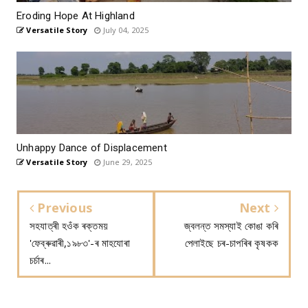
Eroding Hope At Highland
Versatile Story
July 04, 2025
Unhappy Dance of Displacement
Versatile Story
June 29, 2025
Previous
Next
সহযাত্ৰী হওঁক ৰক্তময়
জ্বলন্ত সমস্যাই কোঙা কৰি
'ফেব্ৰুৱাৰী,১৯৮৩'-ৰ মাহযোৰা
পেলাইছে চৰ-চাপৰিৰ কৃষকক
চৰ্চাৰ...