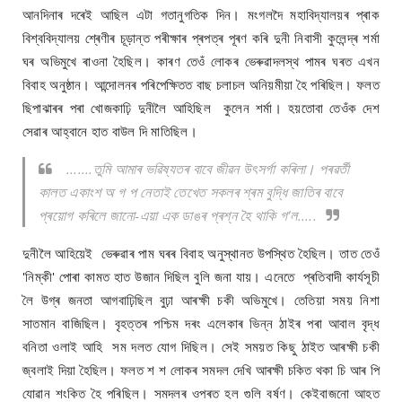
আনদিনাৰ দৰেই আছিল এটা গতানুগতিক দিন। মংগলদৈ মহাবিদ্যালয়ৰ প্ৰাক
বিশ্ববিদ্যালয় শ্ৰেণীৰ চূড়ান্ত পৰীক্ষাৰ প্ৰপত্ৰ পূৰণ কৰি দুনী নিবাসী কুলেন্দ্ৰ শৰ্মা
ঘৰ অভিমুখে ৰাওনা হৈছিল। কাৰণ তেওঁ লোকৰ ভেৰুৱাদলস্থ পামৰ ঘৰত এখন
বিবাহ অনুষ্ঠান। আন্দোলনৰ পৰিপেক্ষিতত বাছ চলাচল অনিয়মীয়া হৈ পৰিছিল। ফলত
ছিপাঝাৰৰ পৰা খোজকাঢ়ি দুনীলৈ আহিছিল কুলেন শৰ্মা। হয়তোবা তেওঁক দেশ
সেৱাৰ আহ্বানে হাত বাউল দি মাতিছিল।
.......তুমি আমাৰ ভৱিষ্যতৰ বাবে জীৱন উৎসৰ্গা কৰিলা। পৰৱৰ্তী
কালত একাংশ অ গ প নেতাই তেখেত সকলৰ শ্ৰম বুদ্ধি জাতিৰ বাবে
প্ৰয়োগ কৰিলে জানো-এয়া এক ডাঙৰ প্ৰশ্ন হৈ থাকি গ'ল.....
দুনীলৈ আহিয়েই ভেৰুৱাৰ পাম ঘৰৰ বিবাহ অনুস্থানত উপস্থিত হৈছিল। তাত তেওঁ
'নিম্‌কী' পোৰা কামত হাত উজান দিছিল বুলি জনা যায়। এনেতে প্ৰতিবাদী কাৰ্যসূচী
লৈ উগ্ৰ জনতা আগবাঢ়িছিল বুঢ়া আৰক্ষী চকী অভিমুখে। তেতিয়া সময় নিশা
সাতমান বাজিছিল। বৃহত্তৰ পশ্চিম দৰং এলেকাৰ ভিন্ন ঠাইৰ পৰা আবাল বৃদ্ধ
বনিতা ওলাই আহি সম দলত যোগ দিছিল। সেই সময়ত কিছু ঠাইত আৰক্ষী চকী
জ্বলাই দিয়া হৈছিল। ফলত শ শ লোকৰ সমদল দেখি আৰক্ষী চকিত থকা চি আৰ পি
যোৱান শংকিত হৈ পৰিছিল। সমদলৰ ওপৰত হল গুলি বৰ্ষণ। কেইবাজনো আহত