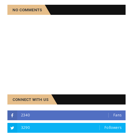
NO COMMENTS
CONNECT WITH US
2340
Fans
3290
Followers